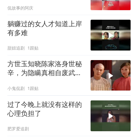
拉满
侃故事的阿庆
躺赚过的女人才知道上岸
有多难
甜妞追剧
1跟贴
方世玉知晓陈家洛身世秘
辛，为隐瞒真相自废武
功，背后隐情引深思
小鬼侃剧
1跟贴
过了今晚上就没有这样的
心理负担了
肥罗爱追剧