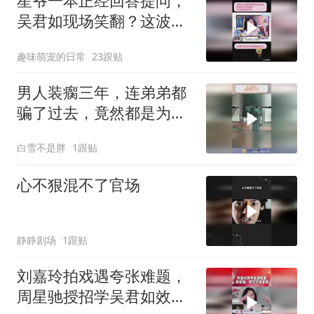
星爷一本正经回答提问，
吴君如现场笑翻？这波反
差萌绝了
趣味萌宠的日常
23跟贴
男人装瘸三年，连弟弟都
骗了过去，竟然都是为了
这一刻！
白雪不是胖
1跟贴
心不狠混不了官场
静静剧场
1跟贴
刘嘉玲拍戏遇夸张难题，
周星驰授招学吴君如效果