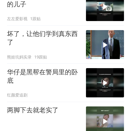
的儿子
左左爱影视
1跟贴
坏了，让他们学到真东西
了
熊娃坑妈实录
19跟贴
华仔是黑帮在警局里的卧
底
红颜爱追剧
两脚下去就老实了