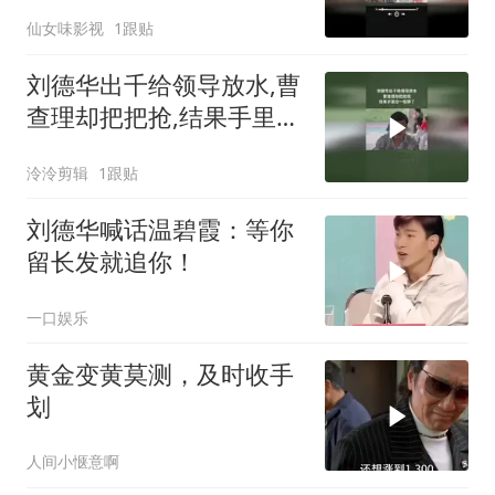
仙女味影视
1跟贴
刘德华出千给领导放水,曹
查理却把把抢,结果手里没
一张牌了
泠泠剪辑
1跟贴
刘德华喊话温碧霞：等你
留长发就追你！
一口娱乐
黄金变黄莫测，及时收手
划
人间小惬意啊