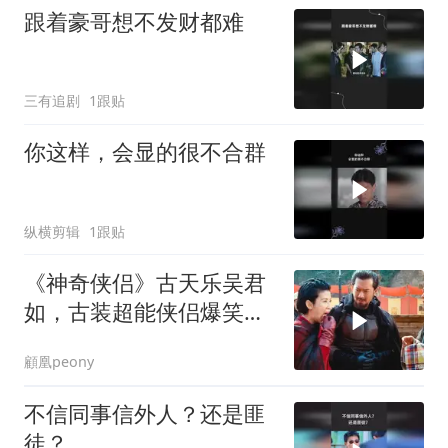
跟着豪哥想不发财都难
三有追剧
1跟贴
你这样，会显的很不合群
纵横剪辑
1跟贴
《神奇侠侣》古天乐吴君
如，古装超能侠侣爆笑互
怼名场面
顧凰peony
不信同事信外人？还是匪
徒？