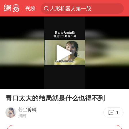
视频
人形机器人第一股
台风“白海豚”登陆 各地各部门全力应对
多地银行上调存款利率
上海地铁4条线路全线停运
4.2平卫生间补漏注胶花1.55万
白海豚路径图
宇树申购 中一签有望赚20万元
00:00
01:56
今日有3只新股申购
Play
Ent
full
武汉3名城管协管员殴打摊主被刑拘
胃口太大的结局就是什么也得不到
白海豚可深入内陆制造大范围风雨
若尘剪辑
1
河南
NBA传奇教练老尼尔森去世