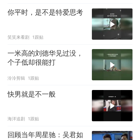
你平时，是不是特爱思考
笑笑来看剧
1跟贴
一米高的刘德华见过没，
个子低却很能打
泠泠剪辑
1跟贴
快男就是不一般
海洋追剧
1跟贴
回顾当年周星驰：吴君如