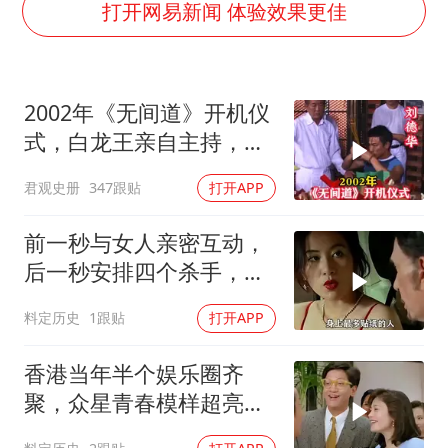
男子结婚8年3个女儿都不是亲生
打开网易新闻 体验效果更佳
手机真会“偷听”我们说话吗
轰-6K到底是不是战略轰炸机
2002年《无间道》开机仪
“皋”在低处
式，白龙王亲自主持，预
面对面丨蔡磊：与渐冻症抗争 纵使不敌 也不屈服
言句句成真！
君观史册
347跟贴
打开APP
5万小车卖不动 微型代步车集体遇冷
加沙约14万栋建筑被完全摧毁
前一秒与女人亲密互动，
从科技创新看开局起步的时与势
后一秒安排四个杀手，目
标竟就是她
料定历史
1跟贴
打开APP
香港当年半个娱乐圈齐
聚，众星青春模样超亮
眼，星爷现身瞬间惊艳