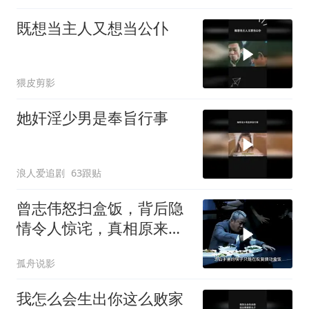
既想当主人又想当公仆
猥皮剪影
她奸淫少男是奉旨行事
浪人爱追剧
63跟贴
曾志伟怒扫盒饭，背后隐
情令人惊诧，真相原来如
此
孤舟说影
我怎么会生出你这么败家