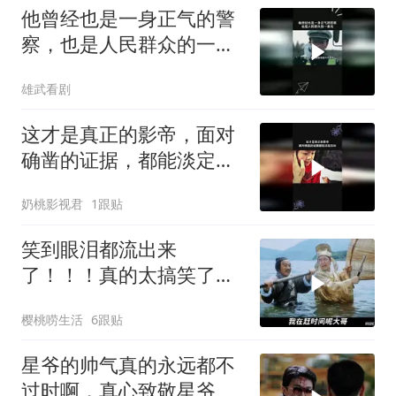
他曾经也是一身正气的警
察，也是人民群众的一束
光
雄武看剧
这才是真正的影帝，面对
确凿的证据，都能淡定自
如
奶桃影视君
1跟贴
笑到眼泪都流出来
了！！！真的太搞笑了！
星爷不愧是第一喜剧之王
樱桃唠生活
6跟贴
星爷的帅气真的永远都不
过时啊，真心致敬星爷