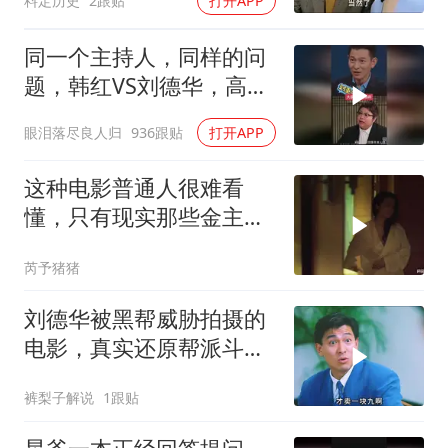
料定历史
2跟贴
打开APP
同一个主持人，同样的问
题，韩红VS刘德华，高下
立判！
眼泪落尽良人归
936跟贴
打开APP
这种电影普通人很难看
懂，只有现实那些金主看
了谁都懂
芮予猪猪
刘德华被黑帮威胁拍摄的
电影，真实还原帮派斗
争！
裤梨子解说
1跟贴