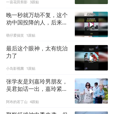
一亩花田剪影
3跟贴
晚一秒就万劫不复，这个
劝中国投降的人，后来被
现实狠狠打了脸！
萌仔爱搞笑
1跟贴
最后这个眼神，太有统治
力了
小岛影视菌
1跟贴
张学友是刘嘉玲男朋友，
吴君如话一出，嘉玲紧急
辟谣
阿布的若丁山
4跟贴