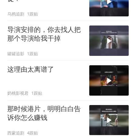
乌鸦追剧
1跟贴
导演安排的，你去找人把
那个导演给我干掉
罐罐追影
1跟贴
这理由太离谱了
奶桃影视君
1跟贴
那时候港片，明明白白告
诉你怎么赚钱
西蒙追剧
4跟贴