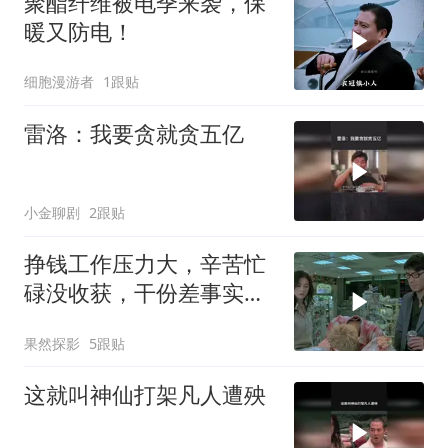
聚酯纤维被电季来袭，保
暖又防电！
细胞漫游者
1跟贴
雷洛：我要贪就贪五亿
小金聊剧
2跟贴
挣钱工作压力大，辛苦忙
碌没收获，干份差事实太
难
果然探影
5跟贴
这就叫神仙打架凡人遭殃