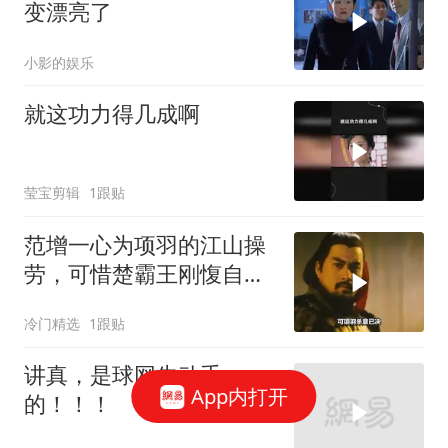
变漂亮了
小影的娱乐
就这功力得几成啊
莹宝剪辑
1跟贴
范增一心为项羽的江山操
劳，可惜楚霸王刚愎自
用，将范增赶走了
冷门精选
1跟贴
讲真，是球网先动手
App内打开
的！！！