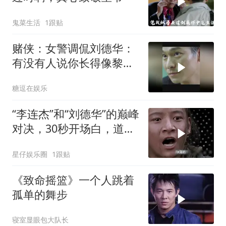
鬼菜生活
1跟贴
赌侠：女警调侃刘德华：
有没有人说你长得像黎
明，这段笑喷了
糖逗在娱乐
“李连杰”和“刘德华”的巅峰
对决，30秒开场白，道尽
太多真相
星仔娱乐圈
1跟贴
《致命摇篮》一个人跳着
孤单的舞步
寝室显眼包大队长