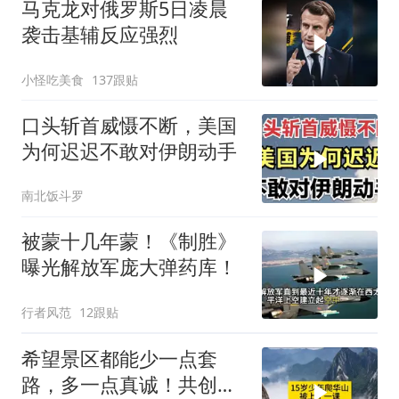
马克龙对俄罗斯5日凌晨
袭击基辅反应强烈
小怪吃美食
137跟贴
口头斩首威慑不断，美国
为何迟迟不敢对伊朗动手
南北饭斗罗
被蒙十几年蒙！《制胜》
曝光解放军庞大弹药库！
行者风范
12跟贴
希望景区都能少一点套
路，多一点真诚！共创良