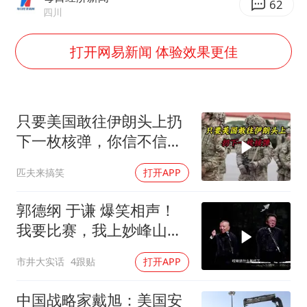
《龙餐馆》 冲奖
62
四川
笔试第一被劝弃考涉事副校长被撤职
打开网易新闻 体验效果更佳
构建更高水平的全民健身公共服务体系
挡“张雪机车”民进党当局怕什么
香港高温刷新历史纪录
只要美国敢往伊朗头上扔
灌溉水坝被隔成鱼塘 村民投诉20余年
下一枚核弹，你信不信，
中国第1高楼阻尼器摆动明显
明天乌克兰就会灰飞烟灭
匹夫来搞笑
打开APP
1
奋力开创中国式现代化建设新局面
郭德纲 于谦 爆笑相声！
我要比赛，我上妙峰山干
嘛去？你去拜一拜冠军老
市井大实话
4跟贴
打开APP
祖庙
中国战略家戴旭：美国安