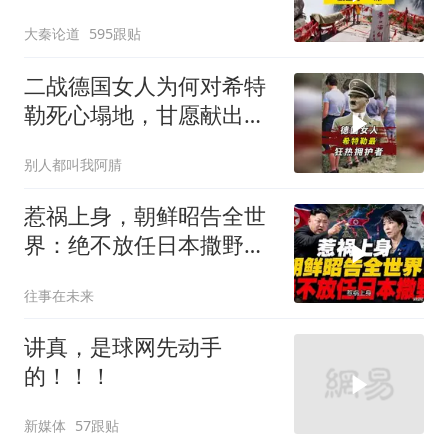
好旅游环境！
大秦论道
595跟贴
二战德国女人为何对希特
勒死心塌地，甘愿献出一
切？
别人都叫我阿腈
惹祸上身，朝鲜昭告全世
界：绝不放任日本撒野！
高市还能硬撑多久
往事在未来
讲真，是球网先动手
的！！！
新媒体
57跟贴