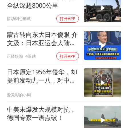
全纵深超8000公里
情动则心痛就
打开APP
蒙古转向东大日本傻眼 介
文汲：日本亚运会大陆派
团参加！
正经娱阅
4跟贴
打开APP
日本原定1956年侵华，却
提前发动九一八，对中国
是福是祸？
爱竞彩的小周
中美未爆发大规模对抗，
德国专家一语点破！