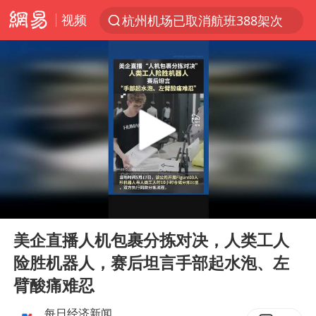
视频
杭州机场已取消航班388架次
上半年我国经营主体结构持续优化
白海豚将给京津冀带来大暴雨
《披荆斩棘2026》阵容官宣
国足U17与阿森纳决赛取消 并列冠军
2025年小学教师减少13.19万
王艺迪2-4不敌张本美和止步4强
00:00
00:11
以军士兵把枪口对准中国记者
Play
Ent
full
上门女婿出轨女邻居多年被判重婚罪
美企直播人机包裹分拣对决，人类工人
险胜机器人，赛后坦言手部起水泡、左
韩军前线部队连曝丑闻
臂酸痛难忍
女子发现前夫婚内与第三者育子
每日经济新闻