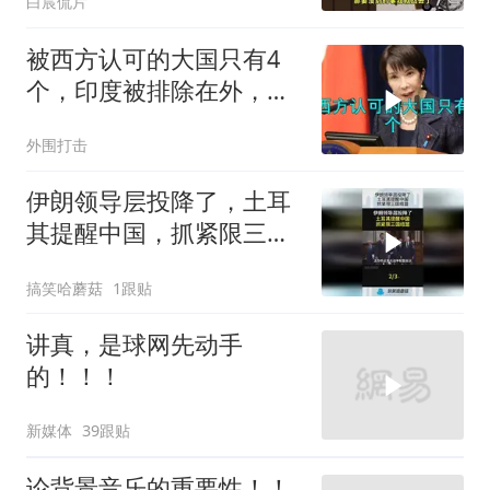
白宸侃片
被西方认可的大国只有4
个，印度被排除在外，为
何只能算准大国？
外围打击
伊朗领导层投降了，土耳
其提醒中国，抓紧限三国
结盟！
搞笑哈蘑菇
1跟贴
讲真，是球网先动手
的！！！
新媒体
39跟贴
论背景音乐的重要性！！