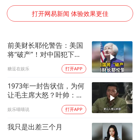
泰国初中生饮弹自尽前开了26枪
打开网易新闻 体验效果更佳
多个明星演唱会取消
店主称换“青海拉面”招牌后生意更好
女儿为争财产堵门阻挠父亲出殡
前美财长耶伦警告：美国
Kimi K3也失控了
将“破产”！对中国犯下两
大错误自食恶果
习近平心系体育强国建设
糖逗在娱乐
打开APP
1973年一封告状信，为何
让毛主席大怒？叶帅：杀
一儆百！
娱乐喵喵说
打开APP
我只是出差三个月