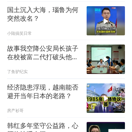
国土沉入大海，瑙鲁为何
突然改名？
小陆搞笑日常
故事我空降公安局长孩子
在校被富二代打破头他爹
叫嚣开个价
了鱼驴纪实
经济隐患浮现，越南能否
避开当年日本的老路？
房产衫哥
韩红多年坚守公益路，心