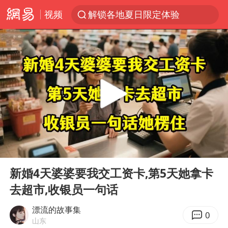
解锁各地夏日限定体验
视频
视频丨中国东方电气集团原党组副书记、董事宋致远被查
台风白海豚闭眼浙江上海处于危险半圆
香港宏福苑火灾或由烟头引起
网约车司机充电时猝死保险拒赔
中国父女泰国骑摩托车坠崖1死1伤
白海豚将正面袭击贯穿浙江
周末打虎 宋致远被查
00:00
25:24
温州发布告全体市民书：非必要不外出
Play
Ent
full
新婚4天婆婆要我交工资卡,第5天她拿卡
刘浩存百花奖开幕式红裙起舞
去超市,收银员一句话
郑丽文：台湾从来没有“独立”过
漂流的故事集
万岁山接盘烂尾恒大文旅城
0
山东