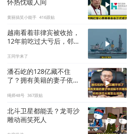
怀热忱暖人间
黄丽搞笑小能手
416跟贴
越南看着菲律宾被收拾，
12年前吃过大亏后，邻国
早明白了一个道理
王同学来了
潘石屹的128亿藏不住
了？拥有美籍的妻子依旧
躲不开缴税！
绳师48号
367跟贴
北斗卫星都能丢？龙哥沙
雕动画笑死人