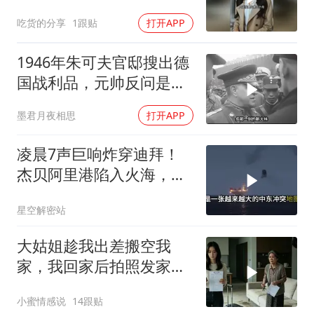
吃货的分享
1跟贴
打开APP
1946年朱可夫官邸搜出德
国战利品，元帅反问是否
需辞职
墨君月夜相思
打开APP
凌晨7声巨响炸穿迪拜！
杰贝阿里港陷入火海，美
军弹药库告急让中东盟友
星空解密站
彻底心寒
大姑姐趁我出差搬空我
家，我回家后拍照发家族
群里，她看到后崩溃了
小蜜情感说
14跟贴