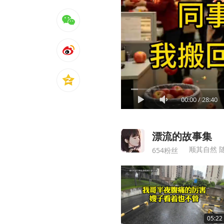
00:00
/
28:40
漂流的故事集
顺其自然 
654粉丝
05:22