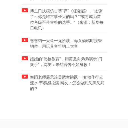
博主口技模仿古筝“弹”《枉凝眉》，“太像
了～你是吃古筝长大的吗？”“或将成为首
位考级不带古筝的选手。”（来源：新华每
日电讯）
爸爸钓一天鱼一无所获，母女俩临时接管
钓位，用玩具鱼竿钓上大鱼
姐姐的“硬核教育”，用黄瓜向弟弟演示“门
夹手”，网友：果然言传不如身教！
舞蹈老师展示连贯腾空跳跃 一套动作行云
流水 节奏感拉满 网友：怎么做到又舞又武
的？