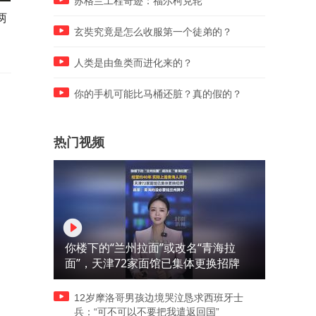
苏格兰工程奇迹：福尔柯克轮
两
我给孙子外孙各10万 8年后才
男子和妻子吵架出门打工 两
懂 贫富从来和金钱无关
后回来懵了
玄奘究竟是怎么收服第一个徒弟的？
人类是由鱼类而进化来的？
你的手机可能比马桶还脏？真的假的？
热门视频
你楼下的“兰州拉面”或改名“青海拉
面”，天津72家面馆已集体更换招牌
12岁摩洛哥男孩边境哭泣恳求西班牙士
兵：“可不可以不要把我遣返回国”