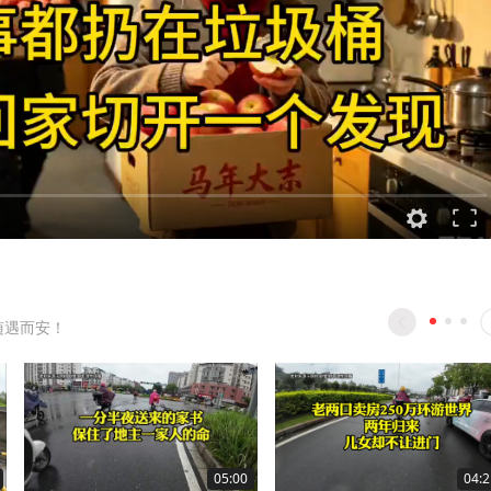
随遇而安！
05:00
04:2