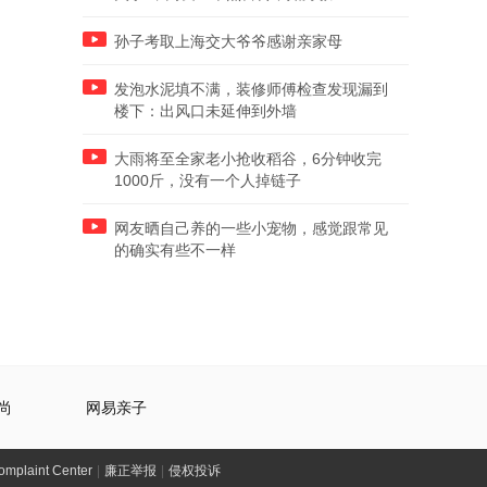
孙子考取上海交大爷爷感谢亲家母
发泡水泥填不满，装修师傅检查发现漏到
楼下：出风口未延伸到外墙
大雨将至全家老小抢收稻谷，6分钟收完
1000斤，没有一个人掉链子
网友晒自己养的一些小宠物，感觉跟常见
的确实有些不一样
尚
网易亲子
laint Center
|
廉正举报
|
侵权投诉