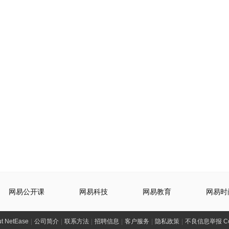
网易公开课
网易科技
网易教育
网易时
t NetEase
|
公司简介
|
联系方法
|
招聘信息
|
客户服务
|
隐私政策
|
不良信息举报 Comp