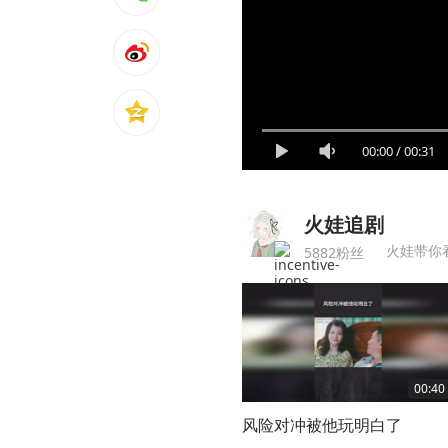
00:00
/
00:31
火娃追剧
火娃带你
5882粉丝
00:40
风险对冲被他玩明白了