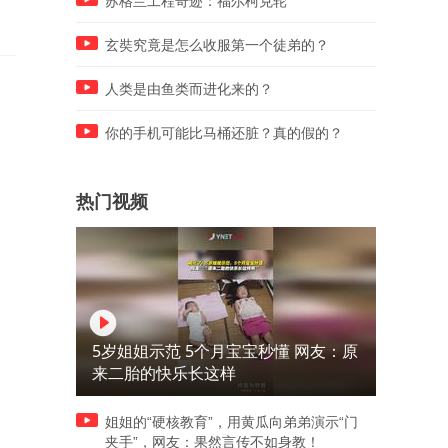
苏格兰工程奇迹：福尔柯克轮
玄奘究竟是怎么收服第一个徒弟的？
人类是由鱼类而进化来的？
你的手机可能比马桶还脏？真的假的？
热门视频
5岁姐姐示范 5个月宝宝秒懂 网友：原
来二胎的快乐长这样
姐姐的“硬核教育”，用黄瓜向弟弟演示“门
夹手”，网友：果然言传不如身教！