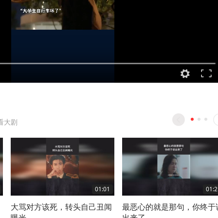
看大剧
01:01
01:2
大骂对方该死，转头自己丑闻
最恶心的就是那句，你终于
曝光
出来了