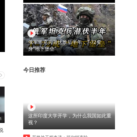
俄军坦克兵潜伏敌后半年，T-72变
身“地下堡垒”
今日推荐
这所印度大学开学，为什么我国如此重
1
01:52
02:26
视？
说
古惑仔不用脑，一辈子都是生
现在广告真多，迟早卸了
番