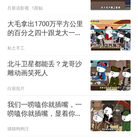
吕新说影视
1跟贴
大毛拿出1700万平方公里
的百分之四十跟龙大一起
开发[震惊][震惊]
粘土手工
北斗卫星都能丢？龙哥沙
雕动画笑死人
白宸侃片
我们一唠嗑你就插嘴，一
唠嗑你就插嘴，显着你
了？
猫猫狗狗汪