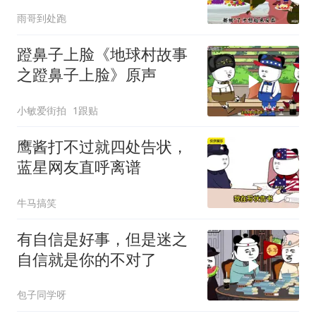
雨哥到处跑
蹬鼻子上脸《地球村故事
之蹬鼻子上脸》原声
小敏爱街拍
1跟贴
鹰酱打不过就四处告状，
蓝星网友直呼离谱
牛马搞笑
有自信是好事，但是迷之
自信就是你的不对了
包子同学呀