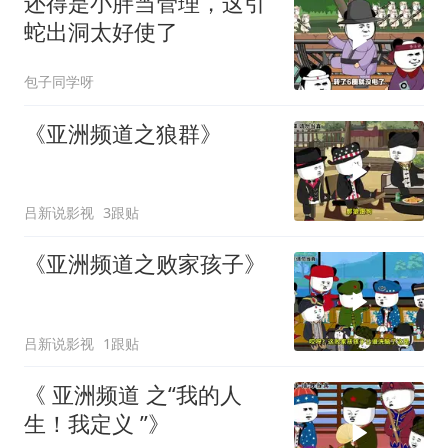
还得是小胖当管理，这引
蛇出洞太好使了
包子同学呀
《亚洲频道之狼群》
吕新说影视
3跟贴
《亚洲频道之败家孩子》
吕新说影视
1跟贴
《 亚洲频道 之“我的人
生！我定义 ”》