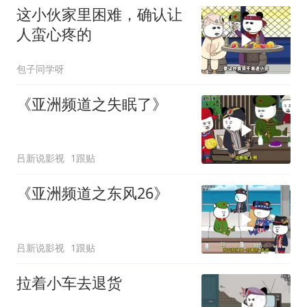
这小伙家里困难，确认让
人蛮心疼的
包子同学呀
《亚洲频道之失眠了》
吕新说影视
1跟贴
《亚洲频道之东风26》
吕新说影视
1跟贴
拉着小车去退货