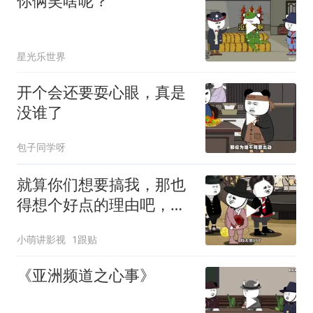
你俩笑啥呢？
星光乐世界
开个会还要耍心眼，真是
没谁了
包子同学呀
就算你们想要搞我，那也
得想个好点的理由吧，这
这...他不成立啊
小萌讲影视
1跟贴
《亚洲频道之心事》