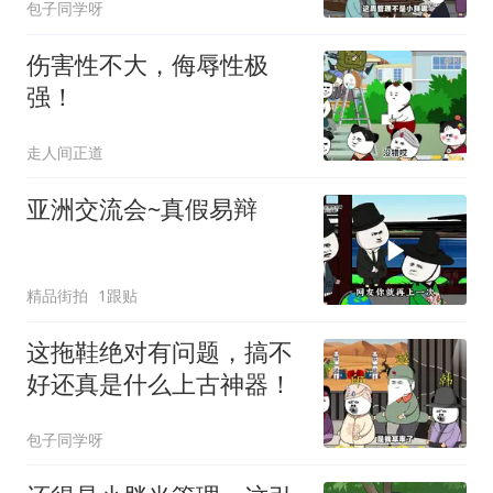
包子同学呀
伤害性不大，侮辱性极
强！
走人间正道
亚洲交流会~真假易辩
精品街拍
1跟贴
这拖鞋绝对有问题，搞不
好还真是什么上古神器！
包子同学呀