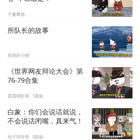
子桑鹰脉
所队长的故事
呆萌的小鲤
《世界网友辩论大会》第
76-79合集
霞霞聊影视
1跟贴
白象：你们会说话就说，
不会说话闭嘴，真来气！
包子同学呀
3跟贴