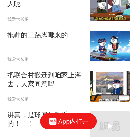
人呢
我爱大长腿
拖鞋的二踢脚哪来的
我爱大长腿
把联合村搬迁到咱家上海
去，大家同意吗
我爱大长腿
讲真，是球网先动手
App内打开
的！！！