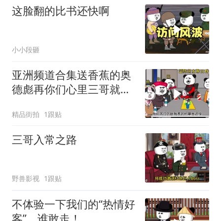
这脸翻的比书还快啊
小小段砸
亚洲频道合集送香蕉的奥
德彪再你们心里三哥就是
这种人吗
精品街拍
1跟贴
三哥入常之路
野兽影视
1跟贴
不体验一下我们的“热情好
客”，谁敢走！