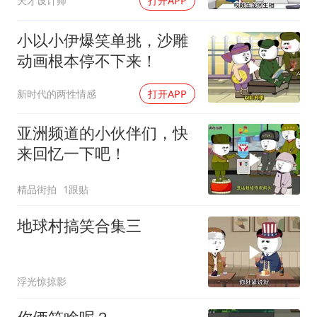
天才设计师
打开APP
小以小伊爆笑单挑，沙雕
动画根本停不下来！
新时代的两性情感
打开APP
亚洲频道的小伙伴们，快
来回忆一下吧！
精品街拍
1跟贴
地球村搞笑合集三
浮光惊掠影