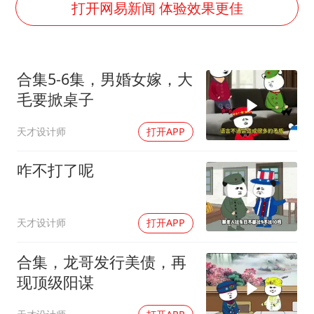
国防部：中国军队坚决反制任何闹海挑衅图谋
打开网易新闻 体验效果更佳
百花奖开幕式
国乒男单横滨冠军赛全军覆没
合集5-6集，男婚女嫁，大
胡彦斌获《歌手2026》歌王
毛要掀桌子
东航：国内客票提前14天免费退改
天才设计师
打开APP
38岁演员求职万岁山NPC成功
“今天得有40℃了吧 为啥还不预警”
咋不打了呢
夯实基础开新局
天才设计师
打开APP
合集，龙哥发行美债，再
现顶级阳谋