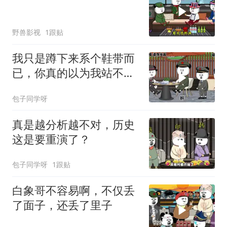
野兽影视
1跟贴
我只是蹲下来系个鞋带而
已，你真的以为我站不起
来了？
包子同学呀
真是越分析越不对，历史
这是要重演了？
包子同学呀
1跟贴
白象哥不容易啊，不仅丢
了面子，还丢了里子