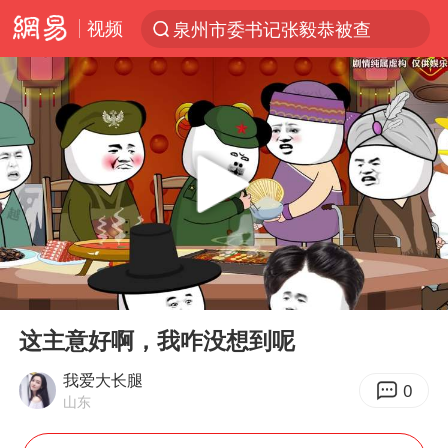
视频
泉州市委书记张毅恭被查
“电影+”如何激发千亿级消费新活力？
台风白海豚已进入24小时警戒线
全球首个长时储能一体化产业园量产
名创优品回应女子吐槽内裤质量差
中巨芯：上半年归母净利润1405.77万元
四川宜宾市高县4.9级地震致1人死亡
00:00
02:42
中国女篮70-67险胜尼日利亚女篮
Play
Ent
full
上海：台风白海豚或将带来龙卷风
这主意好啊，我咋没想到呢
U17国足点球大战淘汰河床晋级决赛
我爱大长腿
0
山东
秋天的第一杯奶茶到底有多火