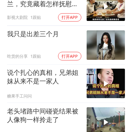
兰，究竟藏着怎样抚慰人
心的烟火气
影视大剧院
1跟贴
打开APP
我只是出差三个月
吃货的分享
1跟贴
打开APP
说个扎心的真相，兄弟姐
妹从来不是一家人
糖果手工问问
老头堵路中间碰瓷结果被
人像狗一样拎走了