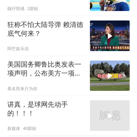
我们就自己动手
靓仔情感
2跟贴
狂称不怕大陆导弹 赖清德
底气何来？
阿芒娱乐说
美国国务卿鲁比奥发表一
项声明，公布美方一项重
要决定
慕名而来只为你
讲真，是球网先动手
的！！！
新媒体
40跟贴