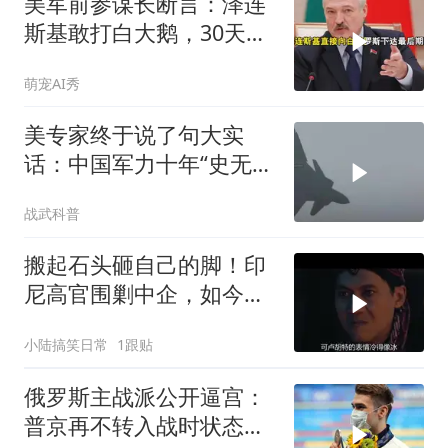
美军前参谋长断言：泽连
斯基敢打白大鹅，30天内
大乌必投降
萌宠AI秀
美专家终于说了句大实
话：中国军力十年“史无前
例”狂飙，美国这次真坐不
战武科普
住了
搬起石头砸自己的脚！印
尼高官围剿中企，如今烂
摊子没人收
小陆搞笑日常
1跟贴
俄罗斯主战派公开逼宫：
普京再不转入战时状态，