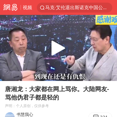
视频
马克·艾伦退出斯诺克中国公开赛
新疆优化调整景区内自驾服务费
上四休三，但降薪1000元，你接受吗？
央视新主播李秋莹孙亚鹏亮相
情侣平潭拍日出坠崖1死1伤
老挝国会主席赛宋蓬逝世
黄金牛市回来了吗
00:00
01:31
茅台部分直营店飞天茅台提价
Play
Ent
full
全民健身事业高质量发展
唐湘龙：大家都在网上骂你。大陆网友-
骂他伪君子都是轻的
台当局重金为“台独”织“皇帝新衣”
声明：个人原创，仅供参考
几元成本的AI广告导致千万市值蒸发
书慧我心