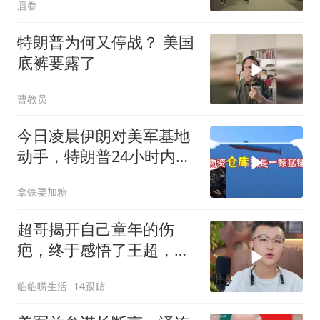
唇眷
特朗普为何又停战？ 美国
底裤要露了
曹教员
今日凌晨伊朗对美军基地
动手，特朗普24小时内服
软
拿铁要加糖
超哥揭开自己童年的伤
疤，终于感悟了王超，他
决定接妈妈回来养老
临临唠生活
14跟贴