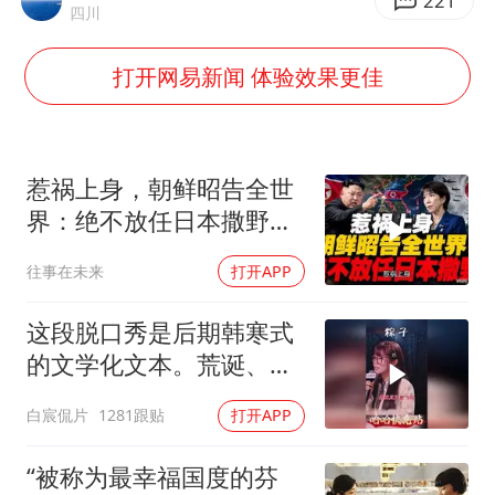
《欢迎来龙餐馆》口碑
221
四川
白海豚将正面袭击贯穿浙江
打开网易新闻 体验效果更佳
酒店回应车内过夜被收150元
杭州全市有序停课
商场现钱学森巨幅海报 负责人回应
惹祸上身，朝鲜昭告全世
乐享全民健身 共筑健康中国
界：绝不放任日本撒野！
高市还能硬撑多久
往事在未来
打开APP
这段脱口秀是后期韩寒式
的文学化文本。荒诞、激
愤又温暖
白宸侃片
1281跟贴
打开APP
“被称为最幸福国度的芬