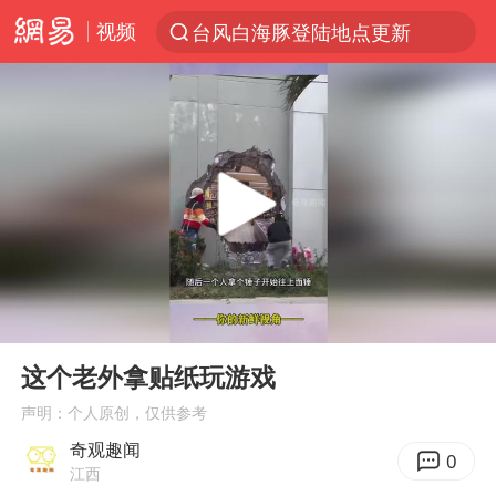
视频
台风白海豚登陆地点更新
以“新”破局 首发经济点亮城市消费活力
台风白海豚进入48小时警戒线
佛得角门将亮相智利俱乐部主场
宇树科技发行价格150.80元/股
看守所辅警收受10万获刑1年
宇树科技王兴兴身家有望超200亿元
00:00
00:27
五粮液渠道价一箱上涨近百元
Play
Ent
full
CIA被曝已秘密设立古巴工作组
这个老外拿贴纸玩游戏
U17国足1分钟轰2球
声明：个人原创，仅供参考
奇观趣闻
泰国一女公务员妆容引争议 本人回应
0
江西