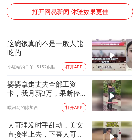
村民谈“梅姨”：叫的其实是“媒姨”
打开网易新闻 体验效果更佳
24小时不关空调 电费会更低吗
中国养老床位“三连降”
哪吒汽车南宁工厂设备降价20%拍卖
这碗饭真的不是一般人能
郑国霖回应去景区上班被保安拦下
吃的
我国编制完成新版全月地质图
小红帽的丫丫
5152跟贴
打开APP
“深圳地面沉降致车辆损坏”不实
婆婆拿走丈夫全部工资
奋进开新局 实干挑大梁
卡，我月薪3万，果断停
做早饭
喂河马的陈加西
打开APP
大哥理发时手乱动，美女
直接坐上去，下幕大哥根