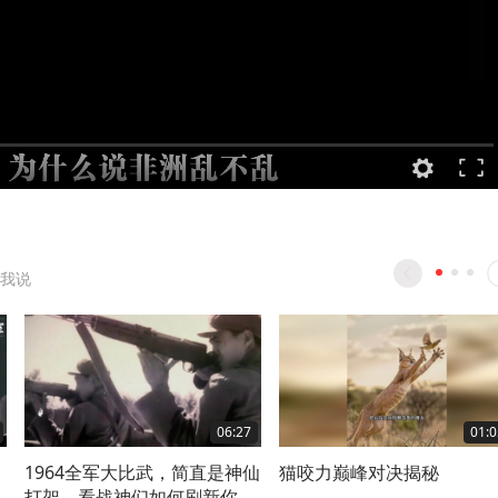
我说
06:27
01:0
1964全军大比武，简直是神仙
猫咬力巅峰对决揭秘
打架，看战神们如何刷新你的