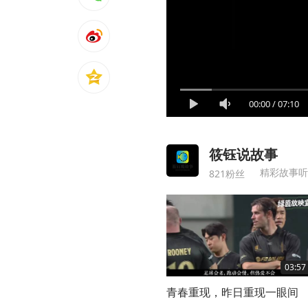
00:00
/
07:10
筱钰说故事
精彩故事听
821粉丝
03:57
青春重现，昨日重现一眼间