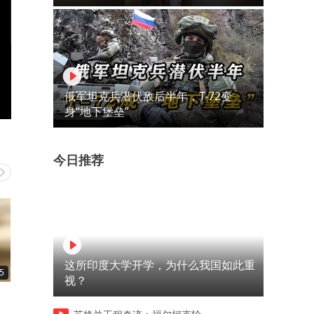
俄军坦克兵潜伏敌后半年，T-72变
身“地下堡垒”
今日推荐
这所印度大学开学，为什么我国如此重
5
03:25
00:30
视？
了解一个机车小知识：高速路
全球步枪盘点：各国经典制
上 刹车失灵改如何正确操作？
大盘点！