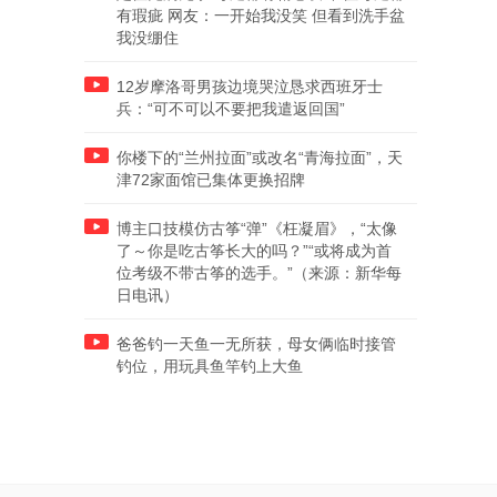
有瑕疵 网友：一开始我没笑 但看到洗手盆
我没绷住
12岁摩洛哥男孩边境哭泣恳求西班牙士
兵：“可不可以不要把我遣返回国”
你楼下的“兰州拉面”或改名“青海拉面”，天
津72家面馆已集体更换招牌
博主口技模仿古筝“弹”《枉凝眉》，“太像
了～你是吃古筝长大的吗？”“或将成为首
位考级不带古筝的选手。”（来源：新华每
日电讯）
爸爸钓一天鱼一无所获，母女俩临时接管
钓位，用玩具鱼竿钓上大鱼