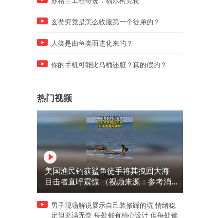
苏格兰工程奇迹：福尔柯克轮
玄奘究竟是怎么收服第一个徒弟的？
人类是由鱼类而进化来的？
你的手机可能比马桶还脏？真的假的？
热门视频
美国渔民钓获鲨鱼徒手将其拽回大海
目击者直呼震惊 （视频来源：参考消
息）
男子现场解说展示自己装修踩的坑 情绪稳
定但充满无奈 每处都有精心设计 但每处都