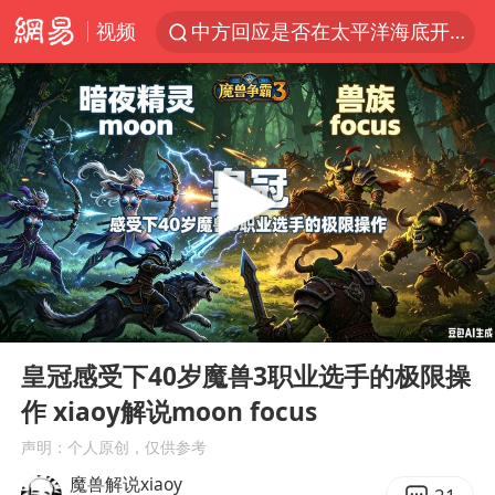
视频
中方回应是否在太平洋海底开采稀土
宇树科技发行价格150.80元/股
外交部发言人就广岛核爆81周年等答记者问
吉林一“温度计大楼”读数爆表
台风白海豚影响中国已成定局
我国编制完成新版全月地质图
中国五箭齐发反制美国
00:00
25:29
女子利用漏洞0元薅走3000多件家电
Play
Ent
full
27岁女子成组织卖淫集团主犯被通缉
皇冠感受下40岁魔兽3职业选手的极限操
作 xiaoy解说moon focus
泰国一女公务员妆容引争议 本人回应
声明：个人原创，仅供参考
郑国霖回应去景区上班被保安拦下
魔兽解说xiaoy