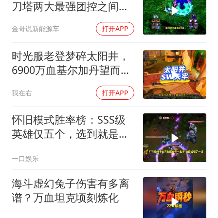
刀塔两大最强团控之间的
对决！
金哥说新能源车
打开APP
时光服老登梦碎太阳井，
6900万血基尔加丹望而生
畏
我在右
打开APP
怀旧模式胜率榜：SSS级
英雄仅五个，选到就是爽
局！
一口娱乐
海斗虚幻兔子伤害有多离
谱？万血坦克顷刻炼化