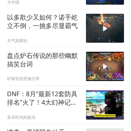
大中国
以多欺少又如何？诺手屹
立不倒，一挑多尽显霸气
天气观察站
盘点炉石传说的那些幽默
搞笑台词
铲屎官的受难日常
DNF：8月“最新12套防具
排名”火了！4大幻神记好
了
音乐时光的娱乐