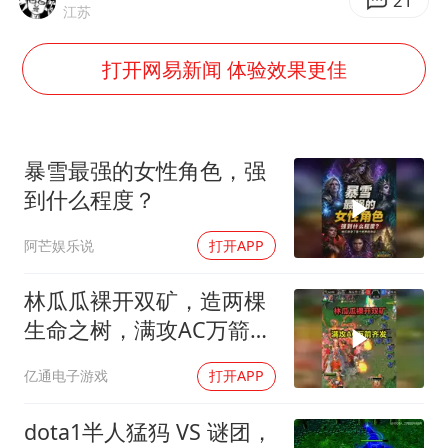
首次证实！“胶球”存在
21
江苏
80后女柜员逆袭成4200亿银行副行长
打开网易新闻 体验效果更佳
村民谈“梅姨”：叫的其实是“媒姨”
感觉全东北都在等7号
东方甄选被判赔偿江小白30万元
暴雪最强的女性角色，强
奋进开新局 实干挑大梁
到什么程度？
阿芒娱乐说
打开APP
林瓜瓜裸开双矿，造两棵
生命之树，满攻AC万箭齐
发！魔兽争霸3
亿通电子游戏
打开APP
dota1半人猛犸 VS 谜团，