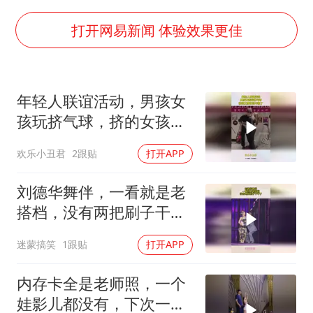
中国五箭齐发反制美国
律师称“梅姨”若满75岁或不适用死刑
打开网易新闻 体验效果更佳
《歌手》歌王之战帮唱嘉宾官宣
要给全体职工“应休尽休”的底气
年轻人联谊活动，男孩女
空调发明出来竟然不是为了给人降温
孩玩挤气球，挤的女孩快
中国经济展现强大韧性和活力
站不稳了！
欢乐小丑君
2跟贴
打开APP
刘德华舞伴，一看就是老
搭档，没有两把刷子干不
了
迷蒙搞笑
1跟贴
打开APP
内存卡全是老师照，一个
娃影儿都没有，下次一定