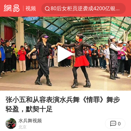
视频
80后女柜员逆袭成4200亿银行副行长
郑国霖回应去景区上班被保安拦下
金饰克价大幅跳涨
台风白海豚可能在浙闽沿海登陆
多地要求领导干部带头休假
24小时不关空调 电费会更低吗
龚宝冬烈士安葬仪式举行
00:00
03:25
女子利用漏洞0元买了3千台电器
Play
Ent
full
浙江舟山21条水上客运航线停航
张小五和从容表演水兵舞《情罪》舞步
轻盈，默契十足
今年4位周星驰电影配角去世
号召领导带头休假 是大家不想休吗
水兵舞视频
0
北京