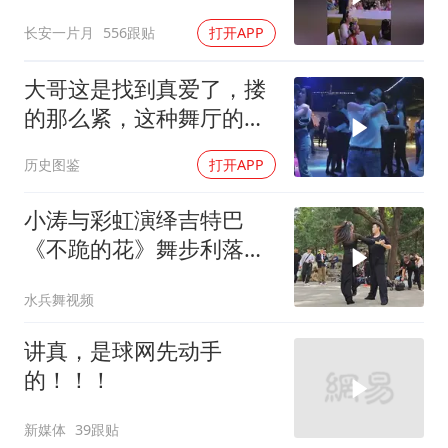
专门给孩子拍照！
长安一片月
556跟贴
打开APP
大哥这是找到真爱了，搂
的那么紧，这种舞厅的氛
围看着很舒服
历史图鉴
打开APP
小涛与彩虹演绎吉特巴
《不跪的花》舞步利落洒
脱，活力满满
水兵舞视频
讲真，是球网先动手
的！！！
新媒体
39跟贴