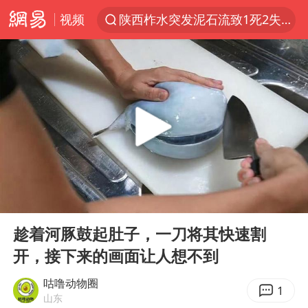
视频
陕西柞水突发泥石流致1死2失联
“梅姨”已是老年人 死刑或适用受限
“事业单位招聘不是人情买卖”
杭州一小区17楼玻璃幕墙爆裂
南大数院院长疑辞职信里写不想干了
美国退回1000亿美元关税
李亚鹏向地铁吐血女孩捐99999元
00:00
00:59
杨某某拒服兵役 不得录用为公务员
Play
Ent
full
新华社权威快报|我国编制完成新版全月地质图
趁着河豚鼓起肚子，一刀将其快速割
开，接下来的画面让人想不到
知识产权强国建设驶入“快车道”
要给全体职工“应休尽休”的底气
咕噜动物圈
1
山东