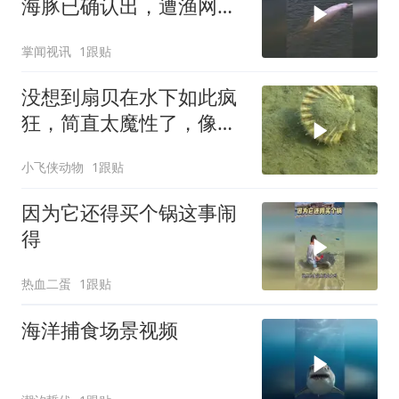
海豚已确认出，遭渔网勒
伤的幼崽仍下落不明
掌闻视讯
1跟贴
没想到扇贝在水下如此疯
狂，简直太魔性了，像极
了奔跑的假牙套！
小飞侠动物
1跟贴
因为它还得买个锅这事闹
得
热血二蛋
1跟贴
海洋捕食场景视频