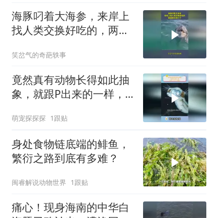
海豚叼着大海参，来岸上
找人类交换好吃的，两脚
兽太抠门了！
笑岔气的奇葩轶事
竟然真有动物长得如此抽
象，就跟P出来的一样，
长得一个比一个离谱
萌宠探探探
1跟贴
身处食物链底端的鲱鱼，
繁衍之路到底有多难？
闽睿解说动物世界
1跟贴
痛心！现身海南的中华白