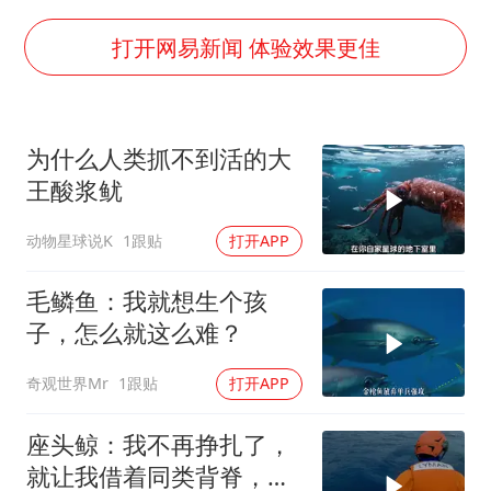
曝张一鸣下死命令：不依赖AI蒸馏技术
中国经济展现强大韧性和活力
打开网易新闻 体验效果更佳
为什么人类抓不到活的大
王酸浆鱿
动物星球说K
1跟贴
打开APP
毛鳞鱼：我就想生个孩
子，怎么就这么难？
奇观世界Mr
1跟贴
打开APP
座头鲸：我不再挣扎了，
就让我借着同类背脊，再