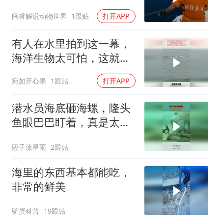
看一眼这片深蓝
闽睿解说动物世界
1跟贴
打开APP
有人在水里拍到这一幕，
海洋生物太可怕，这就是
人类恐惧的地方
宛如开心果
1跟贴
打开APP
潜水员海底砸海螺，隆头
鱼眼巴巴盯着，真是太可
爱了！
段子流星雨
2跟贴
海里的东西基本都能吃，
非常的鲜美
驴蛋科普
19跟贴