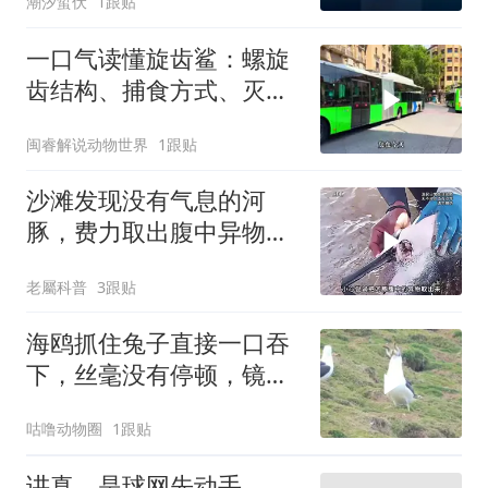
潮汐蜇伏
1跟贴
一口气读懂旋齿鲨：螺旋
齿结构、捕食方式、灭绝
原因
闽睿解说动物世界
1跟贴
沙滩发现没有气息的河
豚，费力取出腹中异物，
居然是完好无损的泳镜！
老屬科普
3跟贴
海鸥抓住兔子直接一口吞
下，丝毫没有停顿，镜头
记录整个过程
咕噜动物圈
1跟贴
讲真，是球网先动手