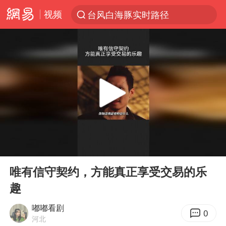
视频
台风白海豚实时路径
“电影+”如何激发千亿级消费新活力？
秘鲁和墨西哥宣布恢复外交关系
沙特土耳其巴基斯坦签署共同防务协议
中医教你一招提升气血
全球首个长时储能一体化产业园量产
四川宜宾市高县4.9级地震致1人死亡
00:00
01:37
胜宏科技：股票交易异常波动
Play
Ent
full
U17国足点球大战淘汰河床晋级决赛
唯有信守契约，方能真正享受交易的乐
趣
百花奖开幕式
日本试射“战斧”导弹，国防部回应
嘟嘟看剧
0
河北