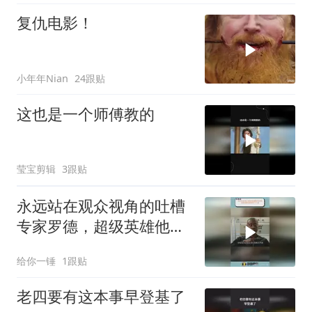
复仇电影！
小年年Nian
24跟贴
这也是一个师傅教的
莹宝剪辑
3跟贴
永远站在观众视角的吐槽
专家罗德，超级英雄他都
调侃了个遍
给你一锤
1跟贴
老四要有这本事早登基了