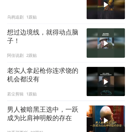
乌鸦追剧
1跟贴
想过边境线，就得动点脑
子！
阿佳说剧
2跟贴
老实人拿起枪你连求饶的
机会都没有
若尘剪辑
1跟贴
男人被暗黑王选中，一跃
成为比肩神明般的存在