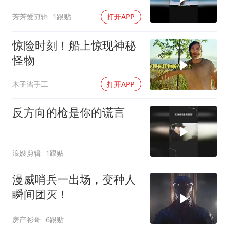
芳芳爱剪辑
1跟贴
打开APP
惊险时刻！船上惊现神秘
怪物
木子酱手工
打开APP
反方向的枪是你的谎言
浪嫂剪辑
1跟贴
漫威哨兵一出场，变种人
瞬间团灭！
房产衫哥
6跟贴