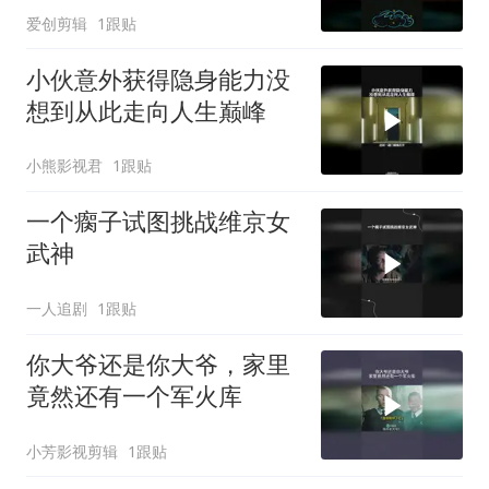
爱创剪辑
1跟贴
小伙意外获得隐身能力没
想到从此走向人生巅峰
小熊影视君
1跟贴
一个瘸子试图挑战维京女
武神
一人追剧
1跟贴
你大爷还是你大爷，家里
竟然还有一个军火库
小芳影视剪辑
1跟贴