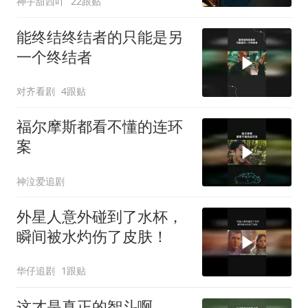
神手甜西吖
22跟贴
能终结终结者的只能是另
一个终结者
对齐看剧
4跟贴
福尔摩斯都看不懂的连环
案
神泣爱追剧
外星人意外碰到了水杯，
瞬间被水灼伤了皮肤！
华仔追剧
1跟贴
这才是真正的智斗啊