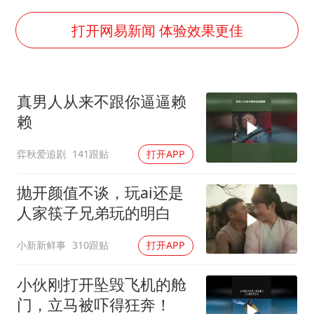
胡彦斌韩磊 谁帮谁
胡彦斌获《歌手2026》歌王
打开网易新闻 体验效果更佳
名创优品回应女子吐槽内裤质量差
秋天的第一杯奶茶到底有多火
真男人从来不跟你逼逼赖
38岁演员求职万岁山NPC成功
赖
国防部：中国军队坚决反制任何闹海挑衅图谋
弈秋爱追剧
141跟贴
打开APP
我国外贸延续良好增长态势
夯实基础开新局
抛开颜值不谈，玩ai还是
人家筷子兄弟玩的明白
小新新鲜事
310跟贴
打开APP
小伙刚打开坠毁飞机的舱
门，立马被吓得狂奔！