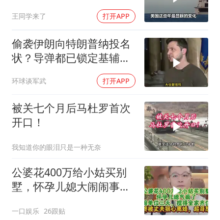
王同学来了
打开APP
偷袭伊朗向特朗普纳投名
状？导弹都已锁定基辅才
火速道歉，泽连斯基这场
环球谈军武
打开APP
豪赌到底有多疯？
被关七个月后马杜罗首次
开口！
我知道你的眼泪只是一种无奈
公婆花400万给小姑买别
墅，怀孕儿媳大闹闹事，
被老公狠心离婚
一口娱乐
26跟贴