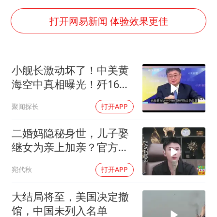
38岁演员求职万岁山NPC成功
国乒男单横滨冠军赛全军覆没
打开网易新闻 体验效果更佳
U17国足三连胜晋级明日之星半决赛
美股存储板块集体大跌
小舰长激动坏了！中美黄
胡彦斌获《歌手2026》歌王
海空中真相曝光！歼16狗
东航：国内客票提前14天免费退改
美军F16！解放军南海绝
聚闻探长
打开APP
对武力！
胜宏科技：股票交易异常波动
夯实基础开新局
二婚妈隐秘身世，儿子娶
继女为亲上加亲？官方怒
批！
宛代秋
打开APP
大结局将至，美国决定撤
馆，中国未列入名单