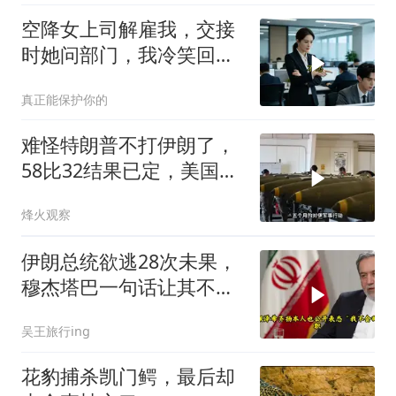
空降女上司解雇我，交接
时她问部门，我冷笑回
答：明天
真正能保护你的
难怪特朗普不打伊朗了，
58比32结果已定，美国专
家：一个时代结束
烽火观察
伊朗总统欲逃28次未果，
穆杰塔巴一句话让其不敢
再提
吴王旅行ing
花豹捕杀凯门鳄，最后却