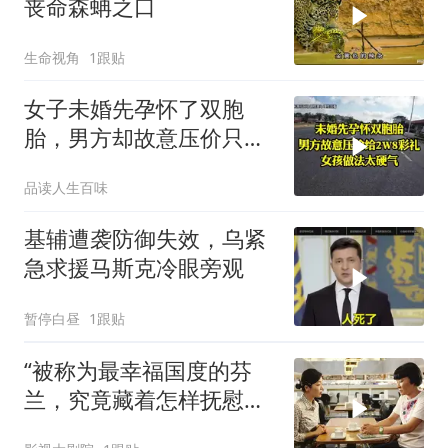
丧命森蚺之口
生命视角
1跟贴
女子未婚先孕怀了双胞
胎，男方却故意压价只给
2万8彩礼
品读人生百味
基辅遭袭防御失效，乌紧
急求援马斯克冷眼旁观
暂停白昼
1跟贴
“被称为最幸福国度的芬
兰，究竟藏着怎样抚慰人
心的烟火气