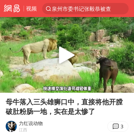
视频
泉州市委书记张毅恭被查
“电影+”如何激发千亿级消费新活力？
全球首个长时储能一体化产业园量产
台风白海豚已进入24小时警戒线
中国女篮70-67险胜尼日利亚女篮
上海：台风白海豚或将带来龙卷风
四川宜宾市高县4.9级地震致1人死亡
00:00
03:01
名创优品回应女子吐槽内裤质量差
Play
Ent
full
出口禁令驱动有色板块大涨
母牛落入三头雄狮口中，直接将他开膛
破肚粉肠一地，实在是太惨了
中巨芯：上半年归母净利润1405.77万元
秋天的第一杯奶茶到底有多火
力红说动物
3
江西