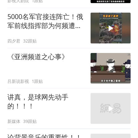
影视大剧院
1跟贴
5000名军官接连阵亡！俄
军前线指挥部为何频遭斩
首
四夕君
32跟贴
《亚洲频道之心事》
吕新说影视
1跟贴
讲真，是球网先动手
的！！！
新媒体
39跟贴
论背景音乐的重要性！！