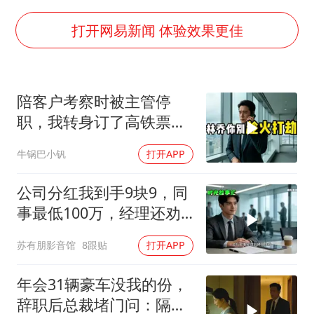
构建更高水平的全民健身公共服务体系
云南一男子胃中取出180颗铁钉
打开网易新闻 体验效果更佳
景区回应“麦积山石窟看完需2000元”
曹颖儿子首次演长剧
陪客户考察时被主管停
以军士兵把枪口对准中国记者
职，我转身订了高铁票。
奋力开创中国式现代化建设新局面
2小时后总监急疯了：12
牛锅巴小钒
打开APP
亿合同没你根本签不了
公司分红我到手9块9，同
事最低100万，经理还劝
我续签，我笑了：不签了
苏有朋影音馆
8跟贴
打开APP
年会31辆豪车没我的份，
辞职后总裁堵门问：隔壁