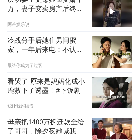
万，妻子变卖房产后终看
清家人真面目
阿芒娱乐说
冷战分手后她住男闺蜜
家，一年后来电：不认错
我就嫁人
最终你成为了过客
看哭了 原来是妈妈化成小
鹿救下了诱墨！#下饭剧
鲸让我照顾海
母亲把1400万拆迁款全给
了哥哥，除夕夜她喊我回
家，我平静地说：不去