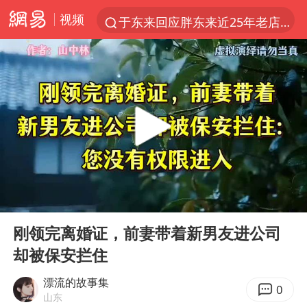
视频
于东来回应胖东来近25年老店年底关闭
《披荆斩棘2026》阵容官宣
中国籍豪华游艇富商之子在泰国被杀
白海豚北上或致京津冀暴雨
美将每月供乌爱国者拦截导弹
《龙餐馆》 冲奖
世界第1特鲁姆普斯诺克中国赛一轮游
00:00
32:14
上门女婿出轨女邻居多年被判重婚罪
Play
Ent
full
新疆一婚礼线上邀请引热议
刚领完离婚证，前妻带着新男友进公司
却被保安拦住
香港刷新1884年以来最高气温纪录
国足U17与阿森纳决赛取消 并列冠军
漂流的故事集
0
山东