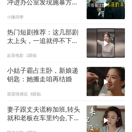
冲进办公室发现施暴方竟
是我前夫，我把书包递给
小陳同學
女儿：现在打回去
热门短剧推荐：这几部剧
太上头，一追就停不下
来！
起喜电影
2跟贴
小姑子霸占主卧，新娘递
钥匙：她搬走咱再结婚
苗苗情感说
8跟贴
妻子跟丈夫谎称加班,转头
就和老板在车里约会,下秒
结局意外