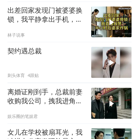
出差回家发现门被婆婆换
锁，我平静拿出手机，半
小时后婆家慌了
林子说事
契约遇总裁
刺头体育
4跟贴
离婚证刚到手，总裁前妻
收购我公司，拽我进角
落：我来全是为了你
娱乐圈的笔娱君
女儿在学校被扇耳光，我