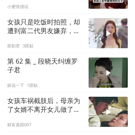
小蜜情感说
了，刚花900万给婆婆换
了套别墅
女孩只是吃饭时拍照，却
遭到富二代男友嫌弃，下
秒做法意外
探剧君
3跟贴
第 62 集 _ 段晓天纠缠罗
子君
娱说一下
1跟贴
女孩车祸截肢后，母亲为
了女婿不离开女儿做了多
少努力
财富基因007