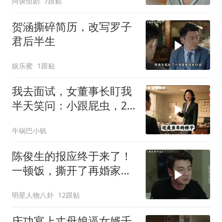
阿谈侦剧
7跟贴
贺涵撕碎简历，改写罗子
君后半生
娱乐蜜
1跟贴
我去面试，女董事长盯我
半天笑问：小跟屁虫，20
年不见，不认识了？
牛锅巴小钒
陈俊生的报应终于来了！
一顿饭，撕开了再婚家庭
最残忍的真相
明星人物八卦
12跟贴
庆功宴上丈母娘逼女婿千