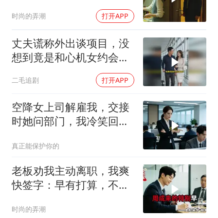
楼你买的？
时尚的弄潮
打开APP
丈夫谎称外出谈项目，没
想到竟是和心机女约会，
妻子的做法绝了！
二毛追剧
打开APP
空降女上司解雇我，交接
时她问部门，我冷笑回
答：明天
真正能保护你的
老板劝我主动离职，我爽
快签字：早有打算，不必
送
时尚的弄潮