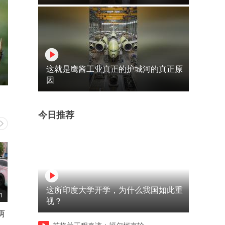
这就是鹰酱工业真正的护城河的真正原
因
今日推荐
这所印度大学开学，为什么我国如此重
1
06:15
02:23
视？
两
我给孙子外孙各10万 8年后才
男子和妻子吵架出门打工 两
懂 贫富从来和金钱无关
后回来懵了