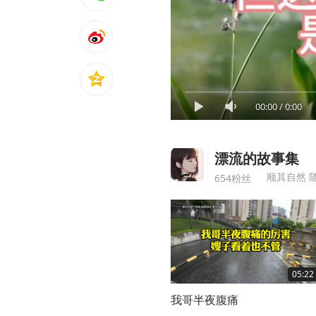
00:00
/
0:00
漂流的故事集
顺其自然 
654粉丝
05:22
我哥半夜腹痛