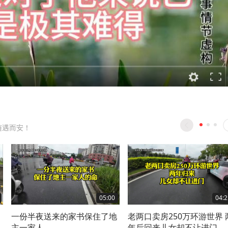
随遇而安！
05:00
04:2
一份半夜送来的家书保住了地
老两口卖房250万环游世界 
主一家人
年后回来儿女却不让进门