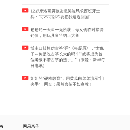
12岁摩洛哥男孩边境哭泣恳求西班牙士
兵：“可不可以不要把我遣返回国”
爸爸钓一天鱼一无所获，母女俩临时接管
钓位，用玩具鱼竿钓上大鱼
博主口技模仿古筝“弹”《枉凝眉》，“太像
了～你是吃古筝长大的吗？”“或将成为首
位考级不带古筝的选手。”（来源：新华每
日电讯）
姐姐的“硬核教育”，用黄瓜向弟弟演示“门
夹手”，网友：果然言传不如身教！
尚
网易亲子