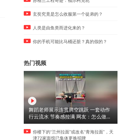
苏格兰工程奇迹：福尔柯克轮
玄奘究竟是怎么收服第一个徒弟的？
人类是由鱼类而进化来的？
你的手机可能比马桶还脏？真的假的？
热门视频
舞蹈老师展示连贯腾空跳跃 一套动作
行云流水 节奏感拉满 网友：怎么做到
又舞又武的？
你楼下的“兰州拉面”或改名“青海拉面”，天
津72家面馆已集体更换招牌