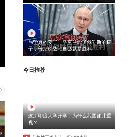
局势真的变了，乌克兰念了俄罗斯的稿
子，普京说战胜自己就是胜利
今日推荐
这所印度大学开学，为什么我国如此重
视？
9
01:29
02:58