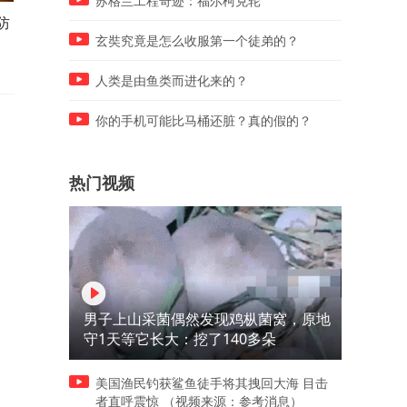
苏格兰工程奇迹：福尔柯克轮
防
张启山让一个孩子朝他脖子上
新来的转校生竟然秒杀年级
贴了一张药膏，将他拿下问话
一，直接引起全校轰动
玄奘究竟是怎么收服第一个徒弟的？
人类是由鱼类而进化来的？
你的手机可能比马桶还脏？真的假的？
热门视频
男子上山采菌偶然发现鸡枞菌窝，原地
守1天等它长大：挖了140多朵
美国渔民钓获鲨鱼徒手将其拽回大海 目击
者直呼震惊 （视频来源：参考消息）