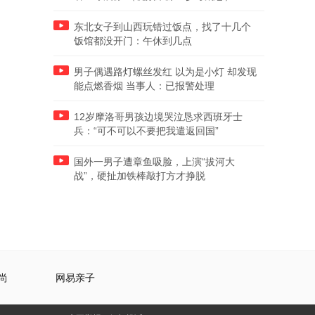
东北女子到山西玩错过饭点，找了十几个
饭馆都没开门：午休到几点
男子偶遇路灯螺丝发红 以为是小灯 却发现
能点燃香烟 当事人：已报警处理
12岁摩洛哥男孩边境哭泣恳求西班牙士
兵：“可不可以不要把我遣返回国”
国外一男子遭章鱼吸脸，上演“拔河大
战”，硬扯加铁棒敲打方才挣脱
尚
网易亲子