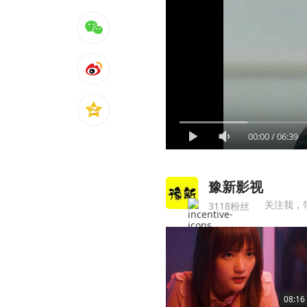
00:00
/
06:39
豫新影视
关注我，
3118粉丝
08:16