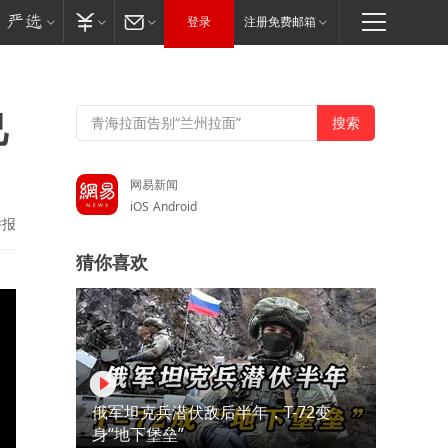
登录
注册免费邮箱
己
网易新闻
iOS
Android
举报
猜你喜欢
俄军坦克兵潜伏敌后半年，T-72变
身“地下堡垒”