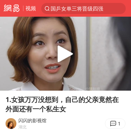
视频
国乒女单三将晋级四强
光影经济撬动暑期消费新蓝海
新疆优化调整景区内自驾服务费
微信又有新功能，你可以“撤回”你的撤回了！
浙江上海等地有大雨或暴雨
梁家辉：到内地拍戏不是北上是回归
情侣平潭拍日出坠崖1死1伤
00:00
16:26
西湖突现狂风暴雨 游客瞬间被浇透
Play
Ent
full
白海豚将正面袭击贯穿浙江
1.女孩万万没想到，自己的父亲竟然在
外面还有一个私生女
《欢迎来龙餐馆》口碑
几元成本的AI广告导致千万市值蒸发
闪闪的影视馆
1
湖北