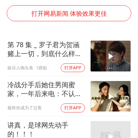
商场现钱学森巨幅海报 负责人回应
杭州全市有序停课
打开网易新闻 体验效果更佳
“不怕六爷挂得多 就怕六爷挂一颗”
全民健身事业高质量发展
第 78 集 _ 罗子君为贺涵
WTT瑞典大满贯女单签表出炉
赌上一切，到底什么样的
36岁男演员成景区NPC后人气爆棚
男人，能让一个女人不惜
娱乐人物头条
1跟贴
打开APP
拿自己的前途去冒险
上四休三，但降薪1000元，你接受吗？
乐享全民健身 共筑健康中国
冷战分手后她住男闺蜜
家，一年后来电：不认错
我就嫁人
最终你成为了过客
打开APP
讲真，是球网先动手
的！！！