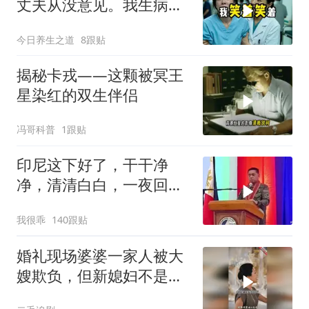
丈夫从没意见。我生病住
院急需手术费时
今日养生之道
8跟贴
揭秘卡戎——这颗被冥王
星染红的双生伴侣
冯哥科普
1跟贴
印尼这下好了，干干净
净，清清白白，一夜回到
了从前（3） (2)
我很乖
140跟贴
婚礼现场婆婆一家人被大
嫂欺负，但新媳妇不是好
惹的！