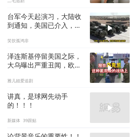
二毛追剧
台军今天起演习，大陆收
到通知，美国已介入，日
本涉台表述也变了
笑饮孤鸿非
泽连斯基停留美国之际，
大乌曝出严重丑闻，欧洲
或彻夜难眠
雅儿姐爱追剧
讲真，是球网先动手
的！！！
新媒体
39跟贴
论背景音乐的重要性！！