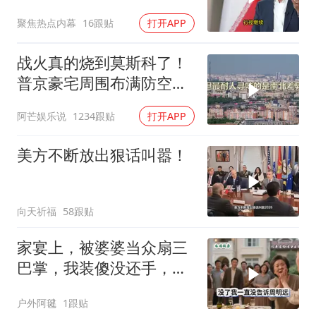
聚焦热点内幕
16跟贴
打开APP
战火真的烧到莫斯科了！
普京豪宅周围布满防空
塔，大战一触即发2
阿芒娱乐说
1234跟贴
打开APP
美方不断放出狠话叫嚣！
向天祈福
58跟贴
家宴上，被婆婆当众扇三
巴掌，我装傻没还手，悄
悄卖别墅搬家，8天后丈
户外阿毽
1跟贴
夫全家10人被新户主请出