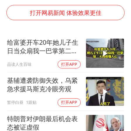
OpenAI为免费用户升级GPT-5.6 Luna
打开网易新闻 体验效果更佳
47岁妈妈突然产女 26岁女儿：很震惊
97岁英国奶奶飞上天再破吉尼斯纪录
“中国蔬菜之乡”最高温达41.8℃
给富婆开车20年她儿子生
如何把百年大党建设得更加坚强有力？
日当众扇我一巴掌第二天
我看懂人心
品读人生百味
打开APP
基辅遭袭防御失效，乌紧
急求援马斯克冷眼旁观
暂停白昼
1跟贴
打开APP
特朗普对伊朗最后机会表
态被证虚假