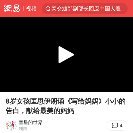
泰交通部副部长回应中国人遭歧视手势
视频
改名后的“青海拉面”店
段绚竞因公牺牲 年仅44岁
1岁宝宝碰坏纸巾盒 宝妈被索赔924元
女子开一天一夜空调后二氧化碳中毒
男子结婚8年3个女儿均非亲生
“空调24小时开着更省电”不实
“不建议大家买深色蛋糕”
00:00
01:45
Play
Ent
台风白海豚逼近 暴雨大暴雨来袭
full
8岁女孩匡思伊朗诵《写给妈妈》小小的
男子杀人后逃进深山21年活得像野人
告白，献给最美的妈妈
985博士后被曝在妻子孕期出轨后续
童星的世界
4
公司“上四休三”但要降薪1000元
湖南