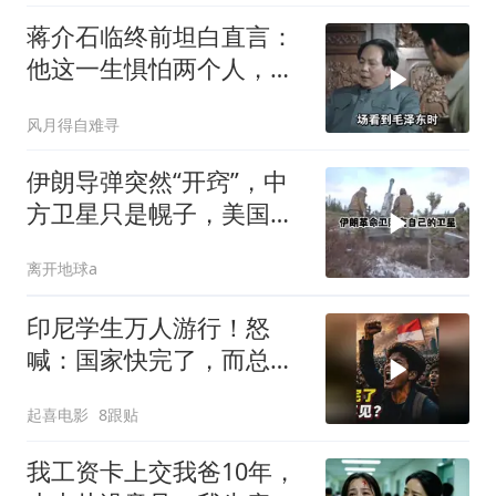
家门
蒋介石临终前坦白直言：
他这一生惧怕两个人，却
只敬佩一个人！
风月得自难寻
伊朗导弹突然“开窍”，中
方卫星只是幌子，美国真
正怕的是两件事
离开地球a
印尼学生万人游行！怒
喊：国家快完了，而总统
却装看不见？
起喜电影
8跟贴
我工资卡上交我爸10年，