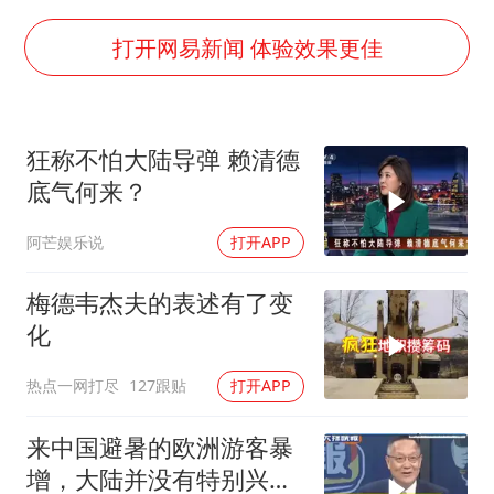
中国女篮70-67险胜尼日利亚女篮
胡彦斌获《歌手2026》歌王
打开网易新闻 体验效果更佳
秋天的第一杯奶茶到底有多火
38岁演员求职万岁山NPC成功
狂称不怕大陆导弹 赖清德
国防部：中国军队坚决反制任何闹海挑衅图谋
底气何来？
我国外贸延续良好增长态势
阿芒娱乐说
打开APP
东航：国内客票提前14天免费退改
夯实基础开新局
梅德韦杰夫的表述有了变
化
热点一网打尽
127跟贴
打开APP
来中国避暑的欧洲游客暴
增，大陆并没有特别兴