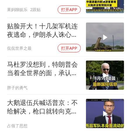
奋！介文汲
果妈聊娱乐
2跟贴
打开APP
贴脸开大！十几架军机连
夜逃命，伊朗杀人诛心，
老底被当地人掀翻
侃侃世界之最
打开APP
马杜罗没想到，特朗普会
当着全世界的面，承认一
个众所周知的事实
胖子的勇气
大鹅退伍兵喊话普京：不
给解决，枪口就转向克里
姆林宫！
占领了思想