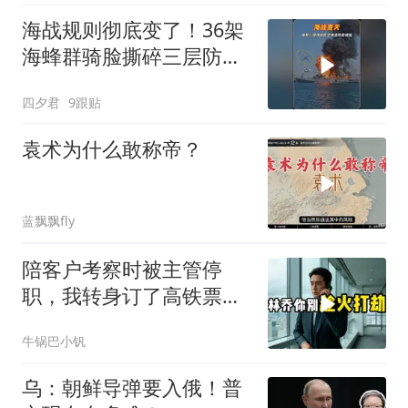
海战规则彻底变了！36架
海蜂群骑脸撕碎三层防空
体系
四夕君
9跟贴
袁术为什么敢称帝？
蓝飘飘fly
陪客户考察时被主管停
职，我转身订了高铁票。
2小时后总监急疯了：12
牛锅巴小钒
亿合同没你根本签不了
乌：朝鲜导弹要入俄！普