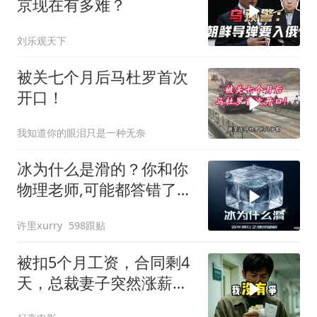
京现在有多难？
刘乐观天下
被关七个月后马杜罗首次
开口！
我知道你的眼泪只是一种无奈
冰为什么是滑的？你和你
物理老师,可能都答错了
170年!
许里xurry
598跟贴
被扣5个月工资，合同剩4
天，总裁妻子突然涨薪续
签，我递辞呈她慌了