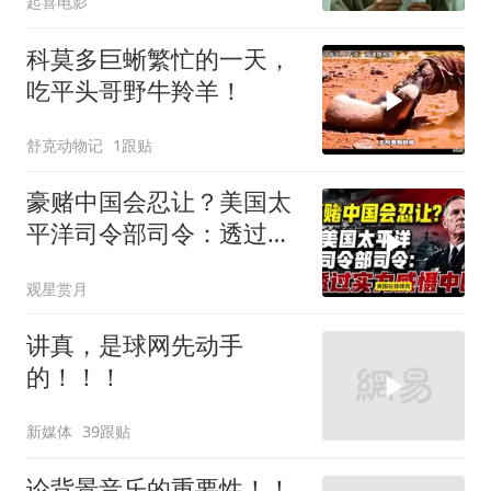
起喜电影
科莫多巨蜥繁忙的一天，
吃平头哥野牛羚羊！
舒克动物记
1跟贴
豪赌中国会忍让？美国太
平洋司令部司令：透过实
力威慑中国
观星赏月
讲真，是球网先动手
的！！！
新媒体
39跟贴
论背景音乐的重要性！！