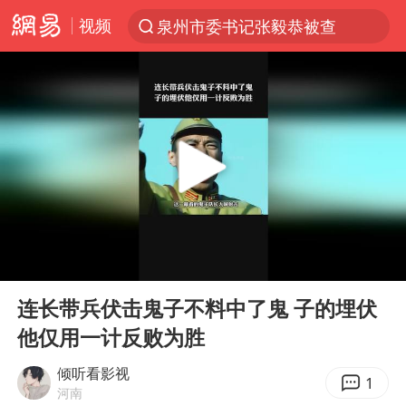
视频
泉州市委书记张毅恭被查
“电影+”如何激发千亿级消费新活力？
沙特土耳其巴基斯坦签署共同防务协议
台风白海豚已进入24小时警戒线
全球首个长时储能一体化产业园量产
U17国足点球大战淘汰河床晋级决赛
四川宜宾市高县4.9级地震致1人死亡
00:00
02:40
上海：台风白海豚或将带来龙卷风
Play
Ent
full
中巨芯：上半年归母净利润1405.77万元
连长带兵伏击鬼子不料中了鬼 子的埋伏
他仅用一计反败为胜
名创优品回应女子吐槽内裤质量差
胜宏科技：股票交易异常波动
倾听看影视
1
河南