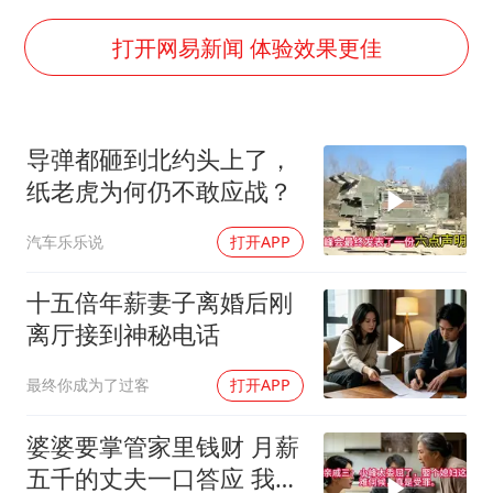
24小时不关空调 电费会更低吗
把党建设得更加坚强有力
打开网易新闻 体验效果更佳
宇树科技王兴兴身家有望超200亿元
村民谈“梅姨”：叫的其实是“媒姨”
导弹都砸到北约头上了，
中国养老床位“三连降”
纸老虎为何仍不敢应战？
贵州轮胎子公司获美国退税8136万
汽车乐乐说
打开APP
郑国霖回应去景区上班被保安拦下
奋进开新局 实干挑大梁
十五倍年薪妻子离婚后刚
离厅接到神秘电话
最终你成为了过客
打开APP
婆婆要掌管家里钱财 月薪
五千的丈夫一口答应 我拒