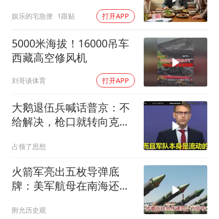
交工资卡不做饭
娱乐的宅急便
1跟贴
打开APP
5000米海拔！16000吊车
西藏高空修风机
刘哥谈体育
打开APP
大鹅退伍兵喊话普京：不
给解决，枪口就转向克里
姆林宫！
占领了思想
火箭军亮出五枚导弹底
牌：美军航母在南海还有
安全区吗？
附允历史观