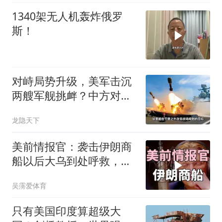
1340架无人机轰炸俄罗
斯！
对峙局势升级，美军击沉
两艘军舰挑衅？中方对美
亮出“杀手锏”
龙隐天下
美前情报官：袭击伊朗商
船以后大乌到处呼救，但
所有人都让其道歉
吴霶爱体育
只有美国印度算超级大