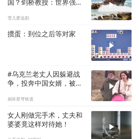
国？剑桥教授：世界强国
只有4个，没有印度
雪儿爱追剧
掼蛋：到位之后等对家
#乌克兰老丈人因躲避战
争，投奔中国女婿，被眼
前城市繁荣震惊
崩坏星穹铁道
女人刚做完手术，丈夫和
婆婆竟这样对待她！