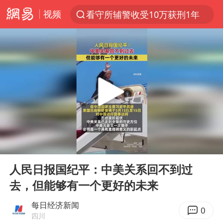
视频
看守所辅警收受10万获刑1年
以“新”破局 首发经济点亮城市消费活力
台风白海豚进入48小时警戒线
中方回应是否在太平洋海底开采稀土
台风白海豚影响中国已成定局
佛得角门将亮相智利俱乐部主场
U17国足1分钟轰2球
00:00
00:08
宇树科技发行价格150.80元/股
Play
Ent
full
五粮液渠道价一箱上涨近百元
人民日报国纪平：中美关系回不到过
去，但能够有一个更好的未来
法国下周开始禁止未经同意的电话营销
“深圳地面沉降致车辆损坏”不实
每日经济新闻
0
四川