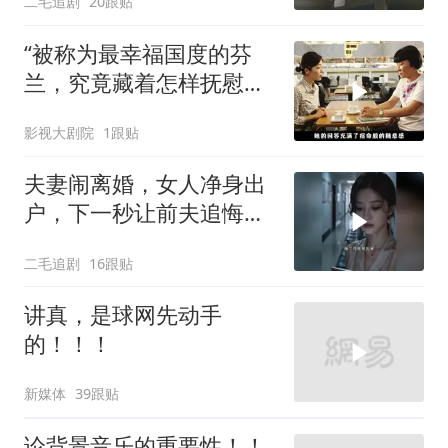
二毛追剧
20跟贴
“被称为最幸福国度的芬
兰，究竟藏着怎样抚慰人
心的烟火气
影视大剧院
1跟贴
夫妻闹离婚，女人净身出
户，下一秒让前夫追悔莫
及！
二毛追剧
16跟贴
讲真，是球网先动手
的！！！
新媒体
39跟贴
论背景音乐的重要性！！