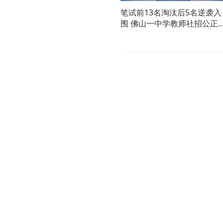
笔试前13名淘汰后5名逆袭入
围 佛山一中学教师社招公正
遭质疑