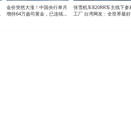
金价突然大涨！中国央行单月
张雪机车820RR车主线下参
性
增持64万盎司黄金，已连续第
工厂 台湾网友：全世界最好
21个月增持
摩托车我们也想拥有！