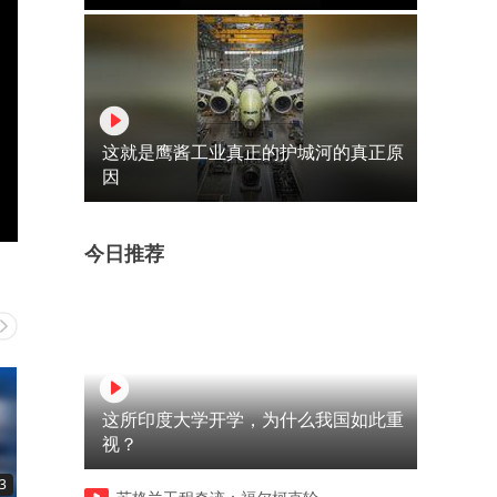
这就是鹰酱工业真正的护城河的真正原
因
今日推荐
这所印度大学开学，为什么我国如此重
视？
3
00:31
01:08