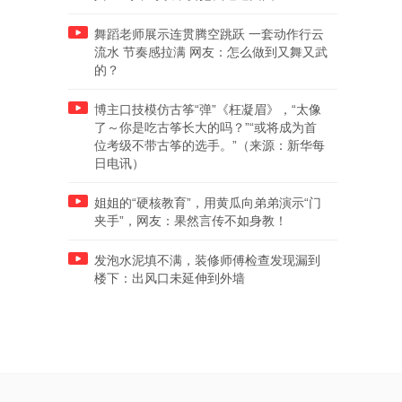
舞蹈老师展示连贯腾空跳跃 一套动作行云
流水 节奏感拉满 网友：怎么做到又舞又武
的？
博主口技模仿古筝“弹”《枉凝眉》，“太像
了～你是吃古筝长大的吗？”“或将成为首
位考级不带古筝的选手。”（来源：新华每
日电讯）
姐姐的“硬核教育”，用黄瓜向弟弟演示“门
夹手”，网友：果然言传不如身教！
发泡水泥填不满，装修师傅检查发现漏到
楼下：出风口未延伸到外墙