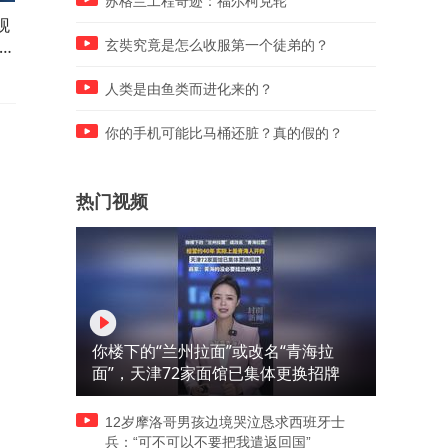
苏格兰工程奇迹：福尔柯克轮
观
宇树科技王兴兴最新发声：踏
韩国足协色情门细节曝光 先
的
实打磨关键技术，让智能机器
7次向外籍裁判提供性招待
玄奘究竟是怎么收服第一个徒弟的？
人更早、更好地为全社会服务
人类是由鱼类而进化来的？
你的手机可能比马桶还脏？真的假的？
热门视频
你楼下的“兰州拉面”或改名“青海拉
面”，天津72家面馆已集体更换招牌
12岁摩洛哥男孩边境哭泣恳求西班牙士
兵：“可不可以不要把我遣返回国”