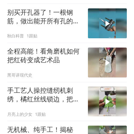
别买开孔器了！一根钢
筋，做出能开所有孔的木
板神器
秋白科普
1跟贴
全程高能！看角磨机如何
把红砖变成艺术品
黑哥讲现代史
手工艺人操控缝纫机刺
绣，橘红丝线锁边，把绿
叶定格在白布之上！
月亮上的少女
1跟贴
无机械、纯手工！揭秘