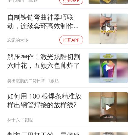
小七动画
1跟贴
打开APP
自制铁链弯曲神器巧联
动，连续套环高效制作藏
创造智慧
忘记的太多
打开APP
解压神作！激光炫酷切割
六叶花，五颜六色帅炸了
笑出腹肌的二货日常
1跟贴
如何用 100 根焊条精准放
样出钢管焊接的放样线?
林十六
1跟贴