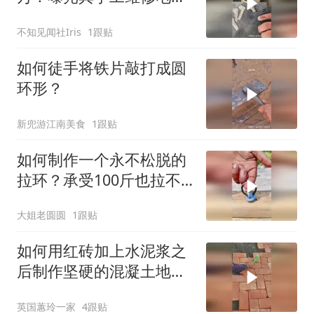
板的罕见技术！
不知见闻社Iris
1跟贴
如何徒手将铁片敲打成圆
环形？
新兜游江南美食
1跟贴
如何制作一个永不松脱的
拉环？承受100斤也拉不
断啊！
大姐老圆圆
1跟贴
如何用红砖加上水泥浆之
后制作坚硬的混凝土地
面？太省钱啦！
英国蕙玲一家
4跟贴