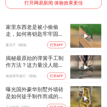
深圳地面沉降致车辆损坏系谣言
打开网易新闻 体验效果更佳
现代版摸金校尉落网查获400多枚古币
消费新图景｜多举措提升消费体验 释放夏日经济活力
家里东西老是被小偷偷
泰国一女公务员妆容引争议 本人回应
走，如何将钥匙牢牢固定
女子利用漏洞0元薅走3000多件家电
起来，看见也无法！
夏贝子
5跟贴
打开APP
吉林一“温度计大楼”读数爆表
奋进开新局 实干挑大梁
揭秘最原始的弹簧手工制
作方法？这力量没人能做
到吧？
海涛房车旅行
1跟贴
打开APP
曝光国外豪华别墅外墙砖
是如何徒手制作而成的的
巧妙方法！