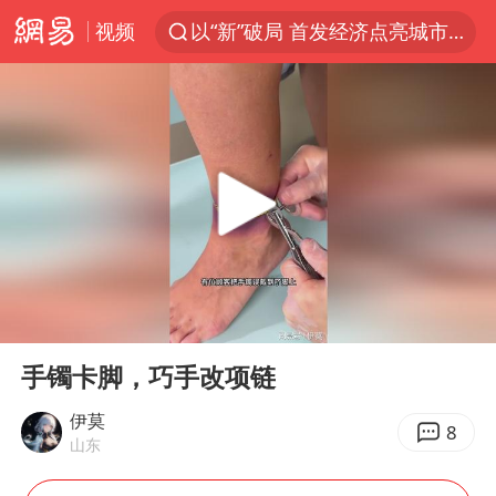
视频
以“新”破局 首发经济点亮城市消费活力
OpenAI为免费用户升级GPT-5.6 Luna
台风白海豚最新路径研判来了
毛宁转发梯田音乐会视频海外网友赞叹
我国编制完成新版全月地质图
“China Cool”成海外热词
美股三大指数集体收跌 西数跌超13%
00:00
00:31
巡查组提问 工作人员偷用手机查答案
Play
Ent
full
看守所辅警收受10万获刑1年
手镯卡脚，巧手改项链
国家气候中心：8月将有4轮高温过程，部分地区可达40℃～45℃
伊莫
8
山东
曝韩足协曾为外籍裁判安排性招待