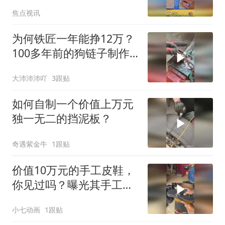
焦点视讯
为何铁匠一年能挣12万？
100多年前的狗链子制作
过程太牛啦！
大沛沛沛吖
3跟贴
如何自制一个价值上万元
独一无二的挡泥板？
奇遇紫金牛
1跟贴
价值10万元的手工皮鞋，
你见过吗？曝光其手工制
作的复杂过程！
小七动画
1跟贴