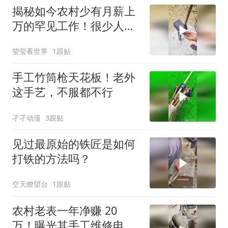
揭秘如今农村少有月薪上
万的罕见工作！很少人知
道产品的用途吧！
莹莹看世界
1跟贴
手工竹筒枪天花板！老外
这手艺，不服都不行
孑孑动漫
3跟贴
见过最原始的铁匠是如何
打铁的方法吗？
空天瞭望台
1跟贴
农村老表一年净赚 20
万！曝光其手工维修电极