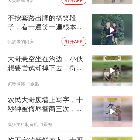
大美临城追梦
打开APP
不按套路出牌的搞笑段
子，看一遍笑一遍根本停
不下来
侃故事的阿庆
打开APP
大哥悬空坐在沟边，小伙
想要尝试却掉下去，得知
真相小伙傻眼
贞吟搞笑
1跟贴
农民大哥废墙上写字，十
秒钟被侮辱智商三次，但
却找不到证据！
疯狂笑料制造机
1跟贴