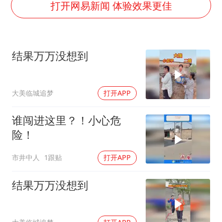
“今天得有40℃了吧 为啥还不预警”
打开网易新闻 体验效果更佳
欧阳娜娜窦靖童好搭
中国女篮70-67险胜尼日利亚女篮
结果万万没想到
国防部：坚决反制任何闹海挑衅图谋
“新疆阿勒泰八月能滑雪”不实
大美临城追梦
打开APP
日本试射“战斧”导弹，国防部回应
胡彦斌韩磊 谁帮谁
谁闯进这里？！小心危
夯实基础开新局
险！
市井中人
1跟贴
打开APP
结果万万没想到