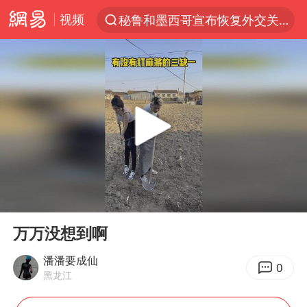
视频
秘鲁和墨西哥宣布恢复外交关系
“电影+”如何激发千亿级消费新活力？
泉州市委书记张毅恭被查
沙特土耳其巴基斯坦签署共同防务协议
河南将重点打击十类新型黑恶犯罪
老中医：立秋后养心是关键
中医教你一招提升气血
00:00
00:15
U17国足三连胜晋级明日之星半决赛
Play
Ent
full
四川宜宾市高县4.9级地震致1人死亡
万万没想到啊
全球首个长时储能一体化产业园量产
潘潘要成仙
0
黑龙江
中巨芯：上半年归母净利润1405.77万元