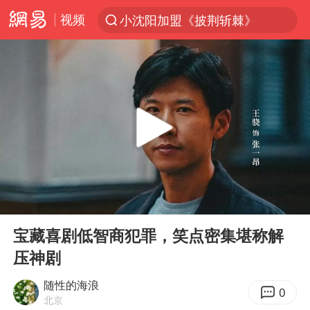
视频
小沈阳加盟《披荆斩棘》
台风“白海豚”登陆 各地各部门全力应对
20岁中国富二代在泰国被杀
白海豚雨量超越利奇马、巴威
人形机器人第一股
多地银行上调存款利率
上海地铁4条线路全线停运
00:00
00:38
白海豚路径图
Play
Ent
full
NBA传奇教练老尼尔森去世
宝藏喜剧低智商犯罪，笑点密集堪称解
压神剧
武汉3名城管协管员殴打摊主被刑拘
4.2平卫生间补漏注胶花1.55万
随性的海浪
0
北京