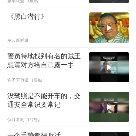
剧集联盟
1跟贴
《黑白潜行》
左云新鲜事
警员特地找到有名的贼王
想请对方给自己露一手
狗圣哥剪辑
1跟贴
没驾照是不能开车的，交
通安全常识要常记
伙计看剧
11跟贴
一个手势都得听话