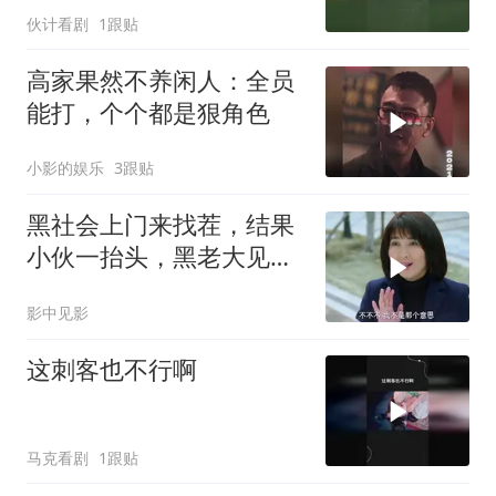
伙计看剧
1跟贴
高家果然不养闲人：全员
能打，个个都是狠角色
小影的娱乐
3跟贴
黑社会上门来找茬，结果
小伙一抬头，黑老大见了
后跪下叫哥
影中见影
这刺客也不行啊
马克看剧
1跟贴