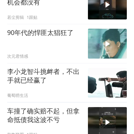
机会都没有
若尘剪辑
1跟贴
90年代的悍匪太猖狂了
次元君情感
李小龙智斗挑衅者，不出
手就已经赢了
葡萄唠生活
车撞了确实赔不起，但拿
命抵债我这波不亏