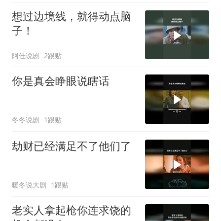
想过边境线，就得动点脑
子！
阿佳说剧
2跟贴
你是真会睁眼说瞎话
冬冬说剧
1跟贴
劫财已经满足不了他们了
暖冬说大剧
1跟贴
老实人拿起枪你连求饶的