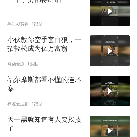
黑衬衫剪辑
1跟贴
小伙教你空手套白狼，一
招轻松成为亿万富翁
奇朵看剧
1跟贴
福尔摩斯都看不懂的连环
案
神泣爱追剧
1跟贴
天一黑就知道有人要挨揍
了