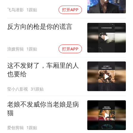
飞鸟潜影
1跟贴
打开APP
反方向的枪是你的谎言
浪嫂剪辑
1跟贴
打开APP
这不发财了，车厢里的人
也要给
莹小八影视
31跟贴
老娘不发威你当老娘是病
猫
爱创剪辑
1跟贴