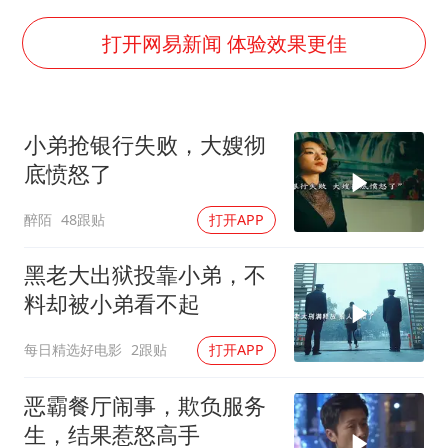
宇树申购 中一签有望赚20万元
律师谈贾冰私人饭局被偷拍
打开网易新闻 体验效果更佳
面对面丨蔡磊：与渐冻症抗争 纵使不敌 也不屈服
男子结婚8年3个女儿都不是亲生
小弟抢银行失败，大嫂彻
5万小车卖不动 微型代步车集体遇冷
底愤怒了
手机真会“偷听”我们说话吗
醉陌
48跟贴
打开APP
梅婷12岁女儿百花奖发言
从科技创新看开局起步的时与势
黑老大出狱投靠小弟，不
料却被小弟看不起
每日精选好电影
2跟贴
打开APP
恶霸餐厅闹事，欺负服务
生，结果惹怒高手