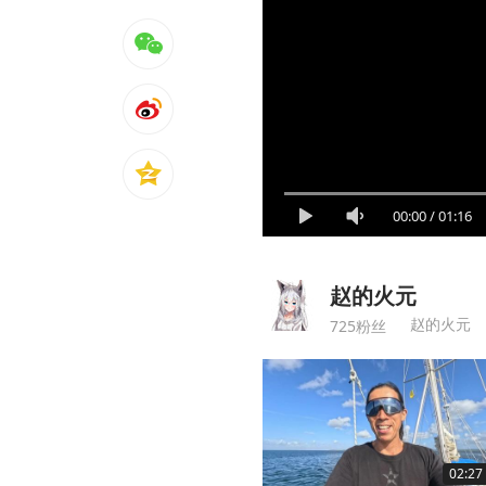
00:00
/
01:16
赵的火元
赵的火元
725粉丝
02:27