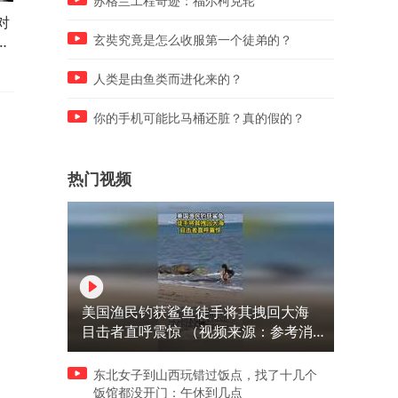
苏格兰工程奇迹：福尔柯克轮
对
满大街都是坦克的城市也就只
老一辈无产阶级革命家的风
高
有这了
采：60年代全军大比武现场
玄奘究竟是怎么收服第一个徒弟的？
人类是由鱼类而进化来的？
你的手机可能比马桶还脏？真的假的？
热门视频
美国渔民钓获鲨鱼徒手将其拽回大海
目击者直呼震惊 （视频来源：参考消
息）
东北女子到山西玩错过饭点，找了十几个
饭馆都没开门：午休到几点