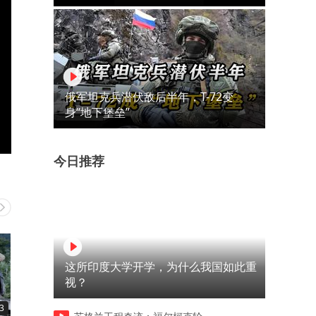
俄军坦克兵潜伏敌后半年，T-72变
身“地下堡垒”
今日推荐
这所印度大学开学，为什么我国如此重
视？
3
00:43
05:37