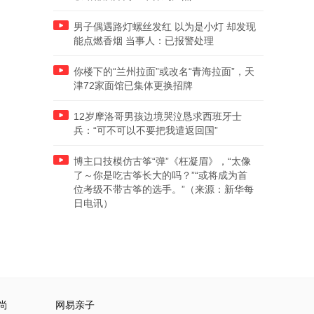
男子偶遇路灯螺丝发红 以为是小灯 却发现
能点燃香烟 当事人：已报警处理
你楼下的“兰州拉面”或改名“青海拉面”，天
津72家面馆已集体更换招牌
12岁摩洛哥男孩边境哭泣恳求西班牙士
兵：“可不可以不要把我遣返回国”
博主口技模仿古筝“弹”《枉凝眉》，“太像
了～你是吃古筝长大的吗？”“或将成为首
位考级不带古筝的选手。”（来源：新华每
日电讯）
尚
网易亲子