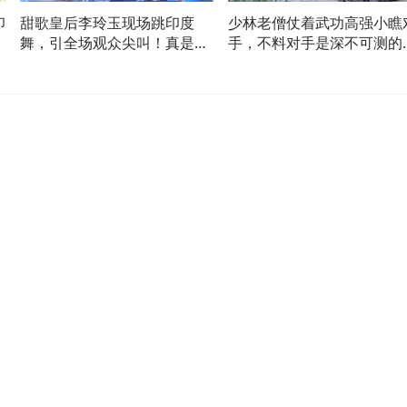
印
甜歌皇后李玲玉现场跳印度
少林老僧仗着武功高强小瞧
舞，引全场观众尖叫！真是太
手，不料对手是深不可测的
美了
手，惨了