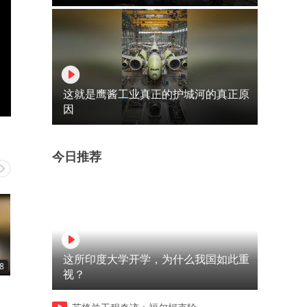
这就是鹰酱工业真正的护城河的真正原
因
今日推荐
这所印度大学开学，为什么我国如此重
8
02:42
01:38
视？
中国青年创青春大赛值得参加
返家乡必看，如果利用豆包
么
脑版制作属于自己的个人网