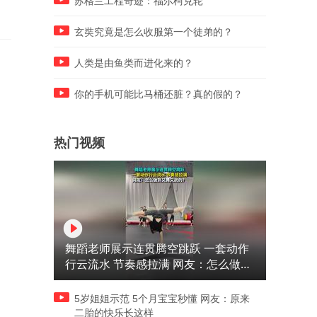
苏格兰工程奇迹：福尔柯克轮
玄奘究竟是怎么收服第一个徒弟的？
人类是由鱼类而进化来的？
你的手机可能比马桶还脏？真的假的？
热门视频
舞蹈老师展示连贯腾空跳跃 一套动作
行云流水 节奏感拉满 网友：怎么做到
又舞又武的？
5岁姐姐示范 5个月宝宝秒懂 网友：原来
二胎的快乐长这样