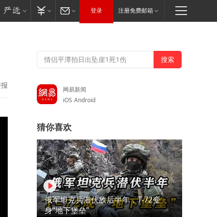
登录
注册免费邮箱
举报
网易新闻
iOS
Android
猜你喜欢
俄军坦克兵潜伏敌后半年，T-72变
身“地下堡垒”