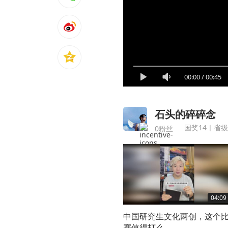
00:00
/
00:45
石头的碎碎念
国奖14｜省
0粉丝
04:09
中国研究生文化两创，这个
赛值得打么