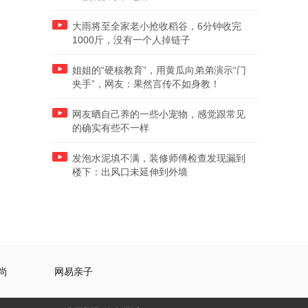
大雨将至全家老小抢收稻谷，6分钟收完
1000斤，没有一个人掉链子
姐姐的“硬核教育”，用黄瓜向弟弟演示“门
夹手”，网友：果然言传不如身教！
网友晒自己养的一些小宠物，感觉跟常见
的确实有些不一样
发泡水泥填不满，装修师傅检查发现漏到
楼下：出风口未延伸到外墙
尚
网易亲子