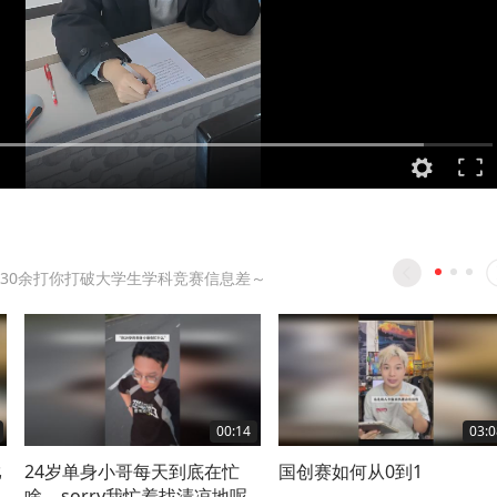
级30余打你打破大学生学科竞赛信息差～
00:14
03:0
比
24岁单身小哥每天到底在忙
国创赛如何从0到1
啥… sorry我忙着找清凉地呢