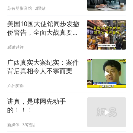
我续签，我笑了：不签了
苏有朋影音馆
2跟贴
美国10国大使馆同步发撤
侨警告，全面大战真要来
了？
感谢过往
广西真实大案纪实：案件
背后真相令人不寒而栗
户外阿崭
讲真，是球网先动手
的！！！
新媒体
39跟贴