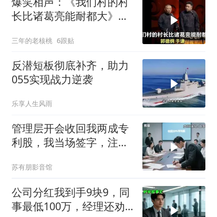
爆笑相声：《我们村的村
长比诸葛亮能耐都大》郭
德纲 于谦
三年的老核桃
6跟贴
反潜短板彻底补齐，助力
055实现战力逆袭
乐享人生风雨
管理层开会收回我两成专
利股，我当场签字，注销
核心技术授权，全员慌了
苏有朋影音馆
公司分红我到手9块9，同
事最低100万，经理还劝