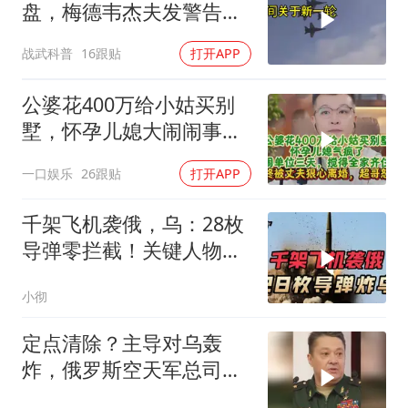
盘，梅德韦杰夫发警告，
克宫钱袋子见底
战武科普
16跟贴
打开APP
公婆花400万给小姑买别
墅，怀孕儿媳大闹闹事，
被老公狠心离婚
一口娱乐
26跟贴
打开APP
千架飞机袭俄，乌：28枚
导弹零拦截！关键人物被
杀，普京2动作
小彻
定点清除？主导对乌轰
炸，俄罗斯空天军总司令
疑在莫斯科最贵餐厅被炸