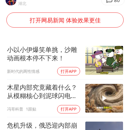
国防部：中国军队坚决反制任何闹海挑衅图谋
80
湖北
宇树科技中一签需缴款7.54万元
打开网易新闻 体验效果更佳
两名乘客在飞机上因调节座椅起冲突
女儿为争财产堵门阻挠父亲出殡
今日立秋你咬秋了吗
小以小伊爆笑单挑，沙雕
“今天得有40℃了吧 为啥还不预警”
动画根本停不下来！
夯实基础开新局
新时代的两性情感
打开APP
木星内部究竟藏着什么？
从模糊核心到泥球闪电，
重塑太阳系起源
冯哥科普
1跟贴
打开APP
危机升级，俄恐迎内部崩