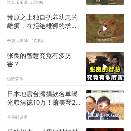
汽车乐乐说
32跟贴
身亡！
荒原之上独自抚养幼崽的
雌狮，在拒绝雄狮的求偶
时，竟然被用饥饿来报复
奇观世界Mr
10跟贴
张良的智慧究竟有多厉
害？
边牧森蒂
日本地震台湾捐款名单曝
光赖清德10万！萧美琴20
万，郑丽文100万
星星邮递员