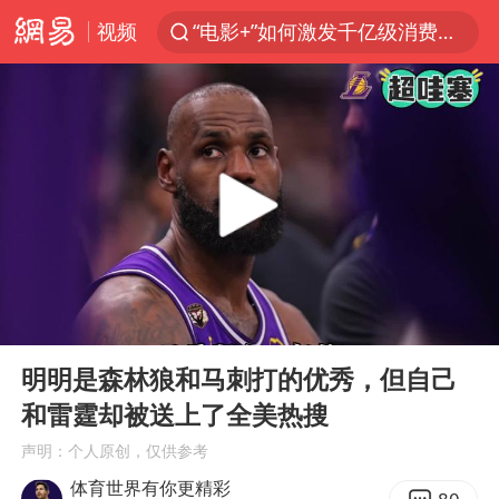
视频
“电影+”如何激发千亿级消费新活力？
东航：国内客票提前14天免费退改
台风白海豚中心风力增强
向鹏0-3不敌张本智和
百花奖开幕式
四川宜宾高县4.9级地震致1死
广东雷州通报特教老师招聘违规事件
00:00
01:35
“新疆阿勒泰八月能滑雪”不实
Play
Ent
full
刘国正说向鹏打得很窝囊
明明是森林狼和马刺打的优秀，但自己
和雷霆却被送上了全美热搜
我国外贸延续良好增长态势
声明：个人原创，仅供参考
陈幸同晋级WTT横滨冠军赛8强
体育世界有你更精彩