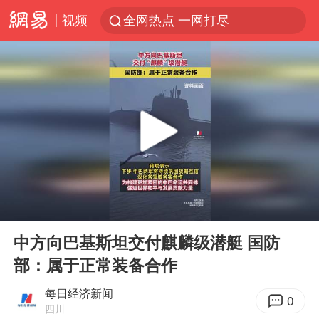
视频
全网热点 一网打尽
00:00
00:06
Play
Ent
full
中方向巴基斯坦交付麒麟级潜艇 国防
部：属于正常装备合作
每日经济新闻
0
四川