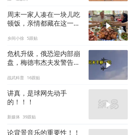
周末一家人凑在一块儿吃
顿饭，亲情都藏在这一饭
一菜里
乡间小徐
5跟贴
危机升级，俄恐迎内部崩
盘，梅德韦杰夫发警告，
克宫钱袋子见底
战武科普
16跟贴
讲真，是球网先动手
的！！！
新媒体
39跟贴
论背景音乐的重要性！！