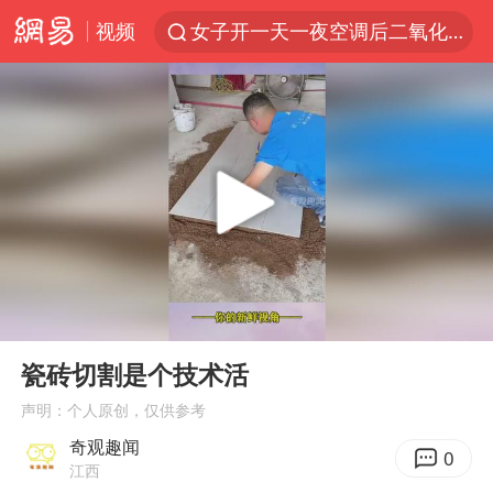
视频
女子开一天一夜空调后二氧化碳中毒
汪峰阻止14岁女儿买大牌
我国货物贸易进出口超30万亿元
泰国校园枪击案死亡人数升至7人
泰国枪击案凶手先杀祖父母后行凶
王力宏演唱会黄牛带观众藏匿被查获
带薪错峰休假通知引争议 河南回应
00:00
01:05
四川宜宾市高县发生4.9级地震
Play
Ent
full
陕西省委书记赶赴柞水县杏坪镇
瓷砖切割是个技术活
女孩摆摊卖菌子时收到北大通知书
声明：个人原创，仅供参考
奇观趣闻
曝美拒绝乌增购“爱国者”导弹请求
0
江西