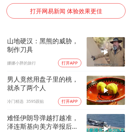
公司“上四休三”但要降薪1000元
打开网易新闻 体验效果更佳
改名后的“青海拉面”店
女孩南太行山失联超11天 直击搜寻
广岛核爆81周年央视播《奥本海默》
山地硬汉：黑熊的威胁，
东方之约 相约未来
制作刀具
娜娜小胖的旅行
打开APP
男人竟然用盘子里的桃，
就杀了两个人
冷门精选
3595跟贴
打开APP
难怪伊朗导弹越打越准，
泽连斯基向美方举报后，