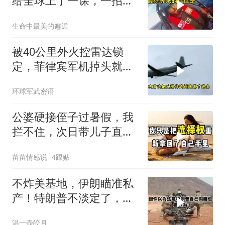
给全球上了一课，一招吃
定美国，迎来转折
生命中最美的邂逅
被40公里外火控雷达锁
定，菲律宾军机掉头就
跑，欧盟1500万也救不了
环球军武密语
场
公婆硬接侄子过暑假，我
拦不住，次日带儿子直飞
普吉岛，婆婆傻眼
苗苗情感说
4跟贴
不炸美基地，伊朗瞄准私
产！特朗普不淡定了，被
死死捏住七寸
温一壶皎月