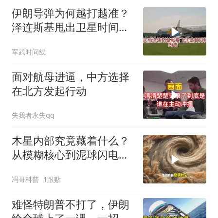
20260804
伊朗导弹为何越打越准？
泽连斯基甩出卫星时间
表，特朗普：我去问问普
军武时间线
京
面对航母进逼，中方选择
在北方发起行动
失我者永失qq
木星内部究竟藏着什么？
从模糊核心到泥球闪电，
重塑太阳系起源
冯哥科普
1跟贴
难怪特朗普不打了，伊朗