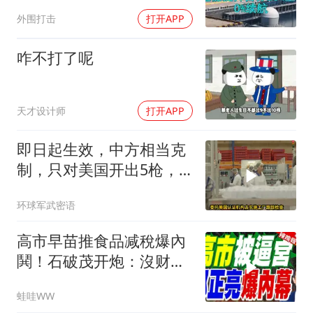
特朗普宣布不打了
外围打击
打开APP
咋不打了呢
天才设计师
打开APP
即日起生效，中方相当克
制，只对美国开出5枪，
商务部二号令颁布
环球军武密语
高市早苗推食品减稅爆內
鬨！石破茂开炮：沒财源
极不负责｜郭正亮.帅化
蛙哇WW
民.孙大千｜辣晚报