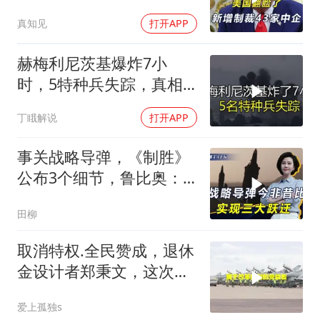
模，43家中企遭殃
真知见
打开APP
赫梅利尼茨基爆炸7小
时，5特种兵失踪，真相
远超想象
丁睋解说
打开APP
事关战略导弹，《制胜》
公布3个细节，鲁比奥：
但愿中美不会冲突
田柳
取消特权.全民赞成，退休
金设计者郑秉文，这次站
在了风口浪尖
爱上孤独s