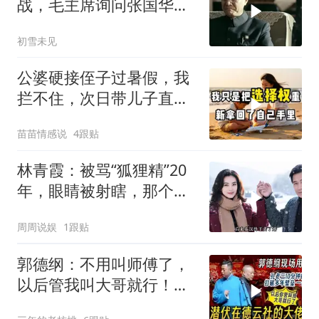
战，毛主席询问张国华能
否获胜
初雪未见
公婆硬接侄子过暑假，我
拦不住，次日带儿子直飞
普吉岛，婆婆傻眼
苗苗情感说
4跟贴
林青霞：被骂“狐狸精”20
年，眼睛被射瞎，那个男
人只问了一句“谁来出机票
周周说娱
1跟贴
钱？”
郭德纲：不用叫师傅了，
以后管我叫大哥就行！孔
云龙一战惊呆老郭