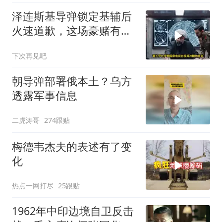
泽连斯基导弹锁定基辅后
火速道歉，这场豪赌有多
疯狂？
下次再见吧
朝导弹部署俄本土？乌方
透露军事信息
二虎涛哥
274跟贴
梅德韦杰夫的表述有了变
化
热点一网打尽
25跟贴
1962年中印边境自卫反击