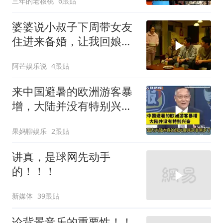
三年的老核桃
6跟贴
婆婆说小叔子下周带女友
住进来备婚，让我回娘家
住2个月，我点头
阿芒娱乐说
4跟贴
来中国避暑的欧洲游客暴
增，大陆并没有特别兴
奋！介文汲
果妈聊娱乐
2跟贴
讲真，是球网先动手
的！！！
新媒体
39跟贴
论背景音乐的重要性！！