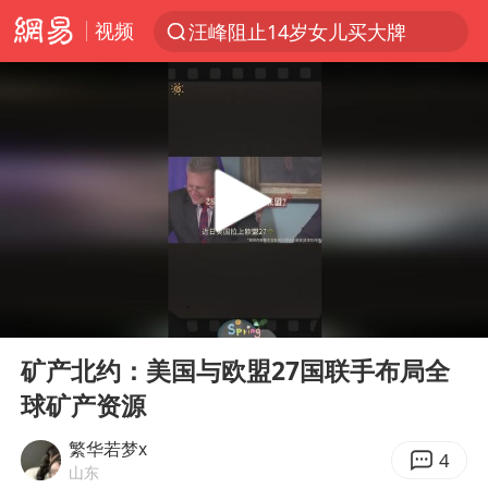
汪峰阻止14岁女儿买大牌
视频
上半年我国机械工业经济运行稳中有进
朱雨玲晋级WTT横滨冠军赛女单八强
女子开一天一夜空调后二氧化碳中毒
美国将对多晶硅衍生品加征15%关税
佛山通报笔试前13被淘汰后5名进体检
泰国校园枪击案死亡人数升至7人
陕西省委书记赶赴柞水县杏坪镇
00:00
00:44
Play
Ent
女孩摆摊卖菌子时收到北大通知书
full
矿产北约：美国与欧盟27国联手布局全
年内第一高价股今日打新
球矿产资源
改名后的“青海拉面”店
繁华若梦x
4
粉笔教育发布“自曝式”公开信
山东