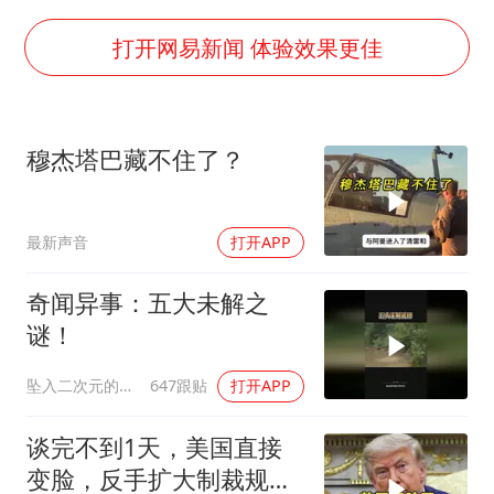
广岛核爆81周年央视播《奥本海默》
打开网易新闻 体验效果更佳
四川宜宾市高县发生4.9级地震
公司“上四休三”但要降薪1000元
国民党推出AI发言人“郑小文”
穆杰塔巴藏不住了？
A股收盘：三大指数均涨超1%
“中国蔬菜之乡”最高温达41.8℃
最新声音
打开APP
如何把百年大党建设得更加坚强有力？
奇闻异事：五大未解之
谜！
坠入二次元的海洋
647跟贴
打开APP
谈完不到1天，美国直接
变脸，反手扩大制裁规