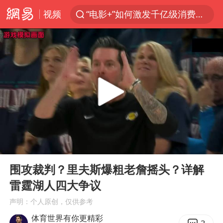
视频
“电影+”如何激发千亿级消费新活力？
全球首个长时储能一体化产业园量产
台风白海豚已进入24小时警戒线
中国女篮70-67险胜尼日利亚女篮
名创优品回应女子吐槽内裤质量差
四川宜宾市高县4.9级地震致1人死亡
台风白海豚或吞并鲸鱼 登陆地点更新
00:00
03:30
胜宏科技：股票交易异常波动
Play
Ent
full
出口禁令驱动有色板块大涨
围攻裁判？里夫斯爆粗老詹摇头？详解
雷霆湖人四大争议
秋天的第一杯奶茶到底有多火
声明：个人原创，仅供参考
U17国足点球大战淘汰河床晋级决赛
体育世界有你更精彩