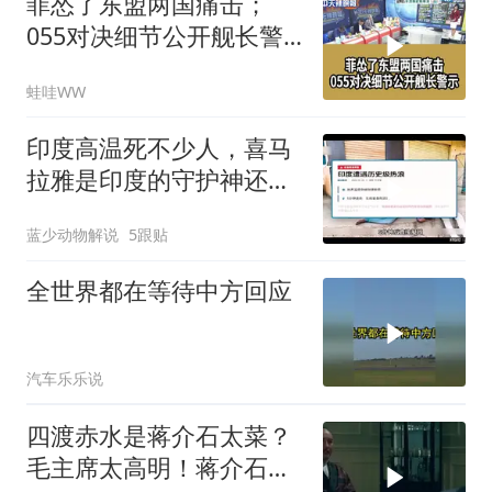
菲怂了东盟两国痛击；
055对决细节公开舰长警
示｜帅化民.孙大千.谢寒
蛙哇WW
冰｜辣晚报20260805
印度高温死不少人，喜马
拉雅是印度的守护神还是
救星
蓝少动物解说
5跟贴
全世界都在等待中方回应
汽车乐乐说
四渡赤水是蒋介石太菜？
毛主席太高明！蒋介石日