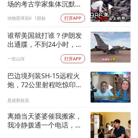
场的考古学家集体沉默
了，颠覆所有人的认知
动物星球说K
1跟贴
打开APP
谁帮美国就打谁？伊朗发
出通牒，不到24小时，特
朗普态度发生转变
一饮山河
打开APP
巴边境列装SH-15远程火
炮，72公里射程吃惊印度
媒体
悬崖那枝花
离婚当天婆婆催我搬家，
我冷静拨通一个电话，全
家跪求我别走