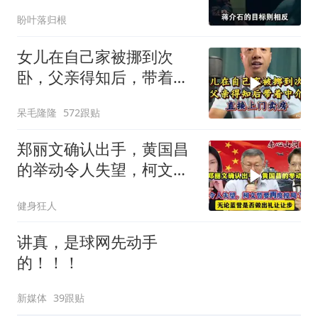
记：一生用兵之耻
盼叶落归根
女儿在自己家被挪到次
卧，父亲得知后，带着中
介直接上门卖房
呆毛隆隆
572跟贴
郑丽文确认出手，黄国昌
的举动令人失望，柯文哲
要再度搅局？
健身狂人
讲真，是球网先动手
的！！！
新媒体
39跟贴