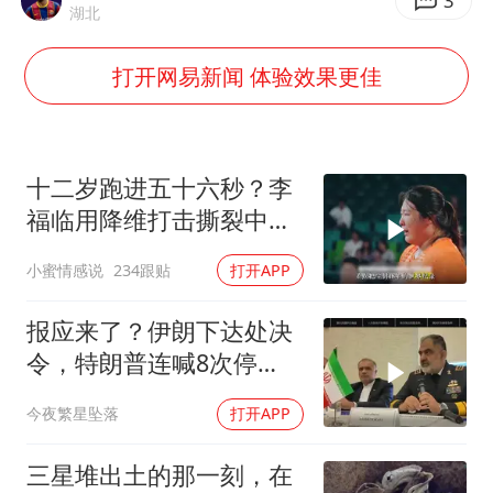
国防部：中国军队坚决反制任何闹海挑衅图谋
3
湖北
国乒男单横滨冠军赛全军覆没
打开网易新闻 体验效果更佳
38岁演员求职万岁山NPC成功
“新疆阿勒泰八月能滑雪”不实
日本试射“战斧”导弹，国防部回应
十二岁跑进五十六秒？李
胡彦斌韩磊 谁帮谁
福临用降维打击撕裂中国
田径！
夯实基础开新局
小蜜情感说
234跟贴
打开APP
报应来了？伊朗下达处决
令，特朗普连喊8次停
手，海外资产遭清算
今夜繁星坠落
打开APP
三星堆出土的那一刻，在