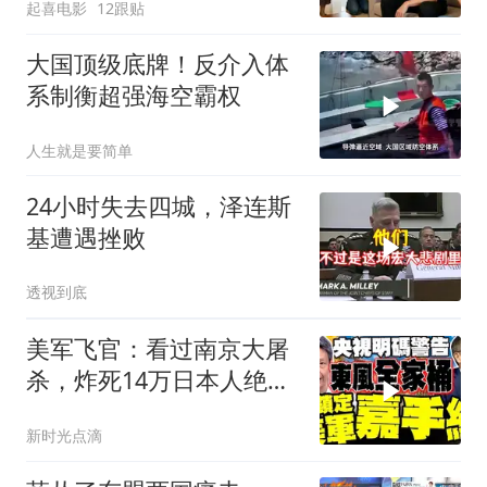
起喜电影
12跟贴
大国顶级底牌！反介入体
系制衡超强海空霸权
人生就是要简单
24小时失去四城，泽连斯
基遭遇挫败
透视到底
美军飞官：看过南京大屠
杀，炸死14万日本人绝不
后悔！
新时光点滴