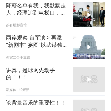
降薪名单有我，我默默走
人，经理追到电梯口，见
我坐上保时捷愣住
苏有朋影音馆
两岸观察 台军演习再添
“新剧本” 妄图“以武谋独”
注定
邻家二蛋不靠谱
讲真，是球网先动手
的！！！
新媒体
40跟贴
论背景音乐的重要性！！