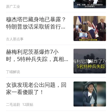
原广工业
穆杰塔巴藏身地已暴露？
特朗普放话采取斩首行
动，美军机又被击落
古人那点事
赫梅利尼茨基爆炸7小
时，5特种兵失踪，真相
远超想象
丁睋解说
女孩发现老公出问题，回
家一看傻眼了！
二毛追剧
12跟贴