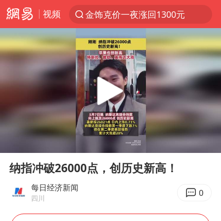
视频
金饰克价一夜涨回1300元
解锁各地夏日限定体验
峰哥 汪海林
西湖突现狂风暴雨 游客瞬间被浇透
富婆带资进组给自己硬加60多场吻戏
河南重大刑事案嫌疑人落网
黄金创今年来最大单周涨幅
00:00
00:07
视频丨中国东方电气集团原党组副书记、董事宋致远被查
Play
Ent
full
梁家辉：到内地拍戏不是北上是回归
纳指冲破26000点，创历史新高！
白海豚将正面袭击贯穿浙江
每日经济新闻
0
四川
酒店回应车内过夜被收150元