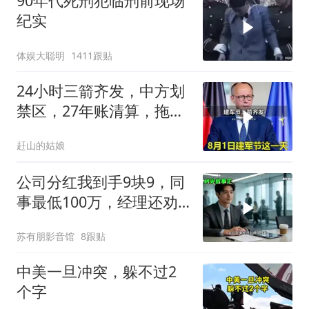
90年代死刑犯临刑前现场
纪实
体娱大聪明
1411跟贴
24小时三箭齐发，中方划
禁区，27年账清算，拖船
问题公开
赶山的姑娘
公司分红我到手9块9，同
事最低100万，经理还劝
我续签，我笑了：不签了
苏有朋影音馆
8跟贴
中美一旦冲突，躲不过2
个字