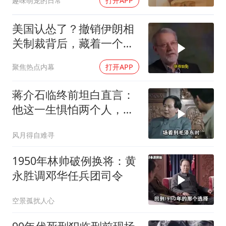
趣味萌宠的日常
打开APP
美国认怂了？撤销伊朗相
关制裁背后，藏着一个说
不出口的尴尬
聚焦热点内幕
打开APP
蒋介石临终前坦白直言：
他这一生惧怕两个人，却
只敬佩一个人！
风月得自难寻
1950年林帅破例换将：黄
永胜调邓华任兵团司令
空景孤扰人心