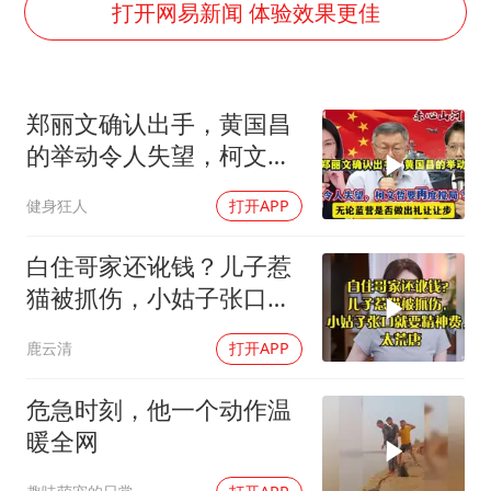
“不怕六爷挂得多 就怕六爷挂一颗”
打开网易新闻 体验效果更佳
牛津大学一纸声明甩不了锅
网传《披荆斩棘2026》名单
郑丽文确认出手，黄国昌
新疆景区自驾服务费改为按车收费
的举动令人失望，柯文哲
女主硬加吻戏短剧已下架
要再度搅局？
健身狂人
打开APP
浙江台州《告全体市民书》
香港宏福苑火灾或由烟头引起
白住哥家还讹钱？儿子惹
人民的健康、体质、幸福一脉相承
猫被抓伤，小姑子张口就
要精神费，太荒唐
鹿云清
打开APP
危急时刻，他一个动作温
暖全网