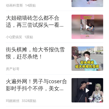
动画科普斯
14跟贴
大姐砌墙砖怎么都不合
适，再三尝试探头一看，
原来是有人在捣鬼！
小Q爱搞笑
1跟贴
街头棋摊，给大爷报仇雪
恨，赶尽杀绝！
房产衫哥
火遍外网！男子与coser合
影时手抖个不停，美女做
出一个意外举动
玛丽姬丝
3328跟贴