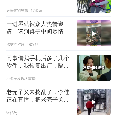
姬海棠羽笠果
17跟贴
一进屋就被众人热情邀
请，请到桌子中间尽情跳
舞，原来她是大家掌
搞笑不打烊
19跟贴
同事借我手机后多了几个
软件，我恢复出厂，隔壁
总监竟被带走
小兔子发现大事情
老壳子又来捣乱了，李佳
正在直播，把老壳子关在
大门外一天没开门
诺鸽鸽