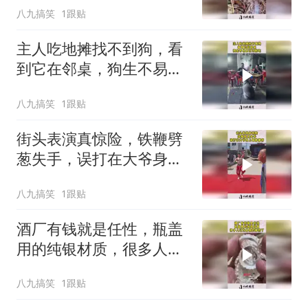
八九搞笑
1跟贴
主人吃地摊找不到狗，看
到它在邻桌，狗生不易卖
艺讨肠吃！
八九搞笑
1跟贴
街头表演真惊险，铁鞭劈
葱失手，误打在大爷身上
看着都疼！
八九搞笑
1跟贴
酒厂有钱就是任性，瓶盖
用的纯银材质，很多人以
为是假的都扔了！
八九搞笑
1跟贴