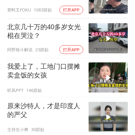
吃了没有文化的亏
塑料叉FOKU
1083跟贴
打开APP
北京几十万的40多岁女光
棍在哭泣？
阿野格斗解说
23跟贴
打开APP
我爱上了，工地门口摆摊
卖盒饭的女孩
听风PPT
146跟贴
原来沙特人，才是印度人
的严父
主持生小爽
30跟贴