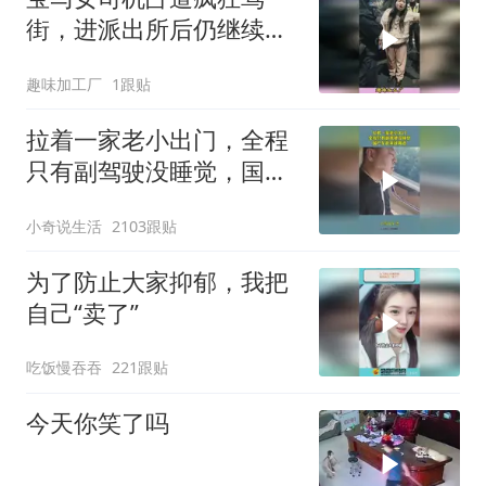
街，进派出所后仍继续发
飙，完整事件大揭秘
趣味加工厂
1跟贴
拉着一家老小出门，全程
只有副驾驶没睡觉，国产
车越来越离谱
小奇说生活
2103跟贴
为了防止大家抑郁，我把
自己“卖了”
吃饭慢吞吞
221跟贴
今天你笑了吗