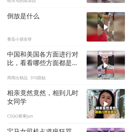
喂河马的陈加西
倒放是什么
番茄小朋友呀
中国和美国各方面进行对
比，看看哪些方面都是谁
领先
周周出精品
310跟贴
相亲竟然竟然，相到儿时
女同学
CSGO赛事Jun
宝马女司机占道疯狂骂