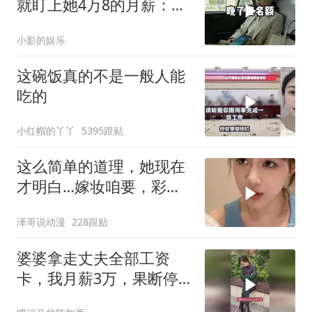
就盯上她4万8的月薪：转
我
小影的娱乐
这碗饭真的不是一般人能
吃的
小红帽的丫丫
5395跟贴
这么简单的道理，她现在
才明白…嫁妆咱要，彩礼
咱也给！
泽哥说动漫
228跟贴
婆婆拿走丈夫全部工资
卡，我月薪3万，果断停
做早饭