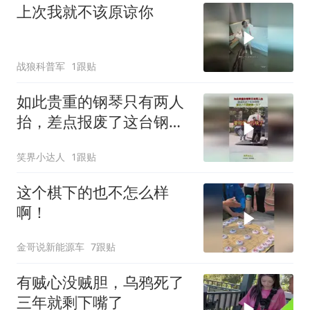
上次我就不该原谅你
战狼科普军
1跟贴
如此贵重的钢琴只有两人
抬，差点报废了这台钢
琴，原价八千要赔偿一万
笑界小达人
1跟贴
了
这个棋下的也不怎么样
啊！
金哥说新能源车
7跟贴
有贼心没贼胆，乌鸦死了
三年就剩下嘴了