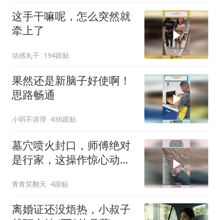
这手干嘛呢，怎么突然就
牵上了
动感丸子
194跟贴
果然还是新脑子好使啊！
思路畅通
小明不讲理
436跟贴
墓穴喷火封口，师傅绝对
是行家，这操作惊心动
魄！
青青笑翻天
4跟贴
离婚证还没焐热，小叔子