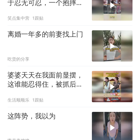
于忍无可忍，一个抱摔瞬
间上西天！
笑点集中营
1跟贴
离婚一年多的前妻找上门
吃货的分享
婆婆天天在我面前显摆，
这谁能忍得住，被抓后没
脸见人了！
生活顺顺乐
1跟贴
这阵势，我以为