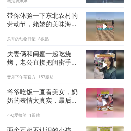
嘞是唐孃孃
带你体验一下东北农村的
劳动节，姥姥的美味海鲜
大餐！
瓜哥的动物日记
8跟贴
夫妻俩和闺蜜一起吃烧
烤，老公直接把闺蜜手里
的串拿过来就吃
音乐下午茶官方
157跟贴
爷爷吃饭一直看美女，奶
奶的表情太真实，最后的
结局没想到！
小Q爱搞笑
1跟贴
两个互相不认识的小孩，