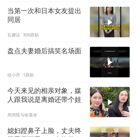
当第一次和日本女友提出
同居
瓦娜达
306跟贴
盘点夫妻婚后搞笑名场面
徐小丹
1跟贴
今天来见的相亲对象，媒
人跟我说是离婚还带个娃
周周怪与哈基米
媳妇蹬鼻子上脸，丈夫终