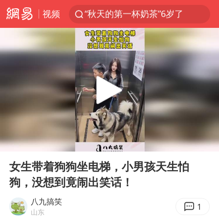
视频
上海：台风白海豚或将带来龙卷风
四川宜宾高县4.9级地震致1死
国乒男单横滨冠军赛全军覆没
38岁演员求职万岁山NPC成功
胡彦斌获《歌手2026》歌王
U17国足三连胜晋级明日之星半决赛
美股存储板块集体大跌
00:00
00:12
中巨芯：上半年归母净利润1405.77万元
Play
Ent
full
东航：国内客票提前14天免费退改
女生带着狗狗坐电梯，小男孩天生怕
狗，没想到竟闹出笑话！
日本试射“战斧”导弹，国防部回应
名创优品回应女子吐槽内裤质量差
八九搞笑
1
山东