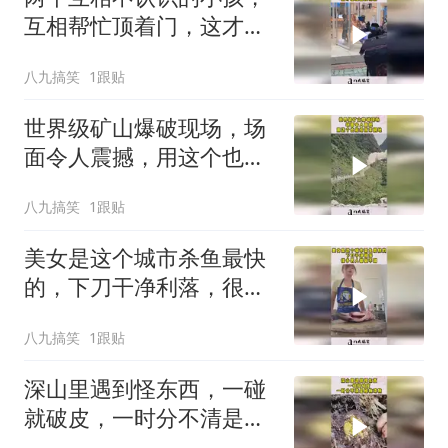
互相帮忙顶着门，这才是
祖国的花朵！
八九搞笑
1跟贴
世界级矿山爆破现场，场
面令人震撼，用这个也能
给我家翻地！
八九搞笑
1跟贴
美女是这个城市杀鱼最快
的，下刀干净利落，很多
男人都做不到！
八九搞笑
1跟贴
深山里遇到怪东西，一碰
就破皮，一时分不清是植
物动物！