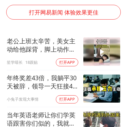
百花奖开幕式
胡彦斌韩磊 谁帮谁
打开网易新闻 体验效果更佳
夯实基础开新局
老公上班太辛苦，美女主
动给他踩背，脚上动作太
熟练！
笙学嘻长
18跟贴
打开APP
年终奖差43倍，我躺平30
天被辞，领导一天狂接47
个退单电话
小兔子发现大事情
打开APP
当年英语老师让你们学英
语跟害你们似的，我就是