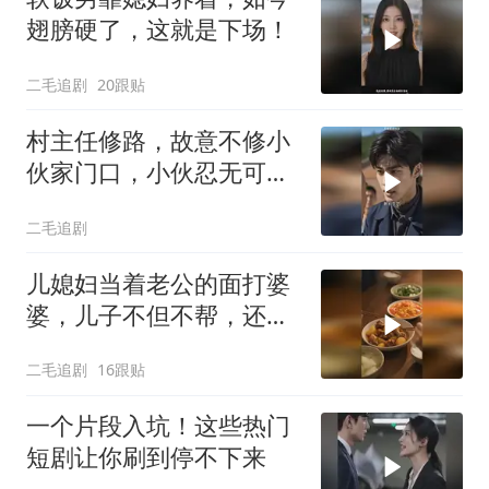
翅膀硬了，这就是下场！
二毛追剧
20跟贴
村主任修路，故意不修小
伙家门口，小伙忍无可忍
开始报复！
二毛追剧
儿媳妇当着老公的面打婆
婆，儿子不但不帮，还助
纣为虐！
二毛追剧
16跟贴
一个片段入坑！这些热门
短剧让你刷到停不下来