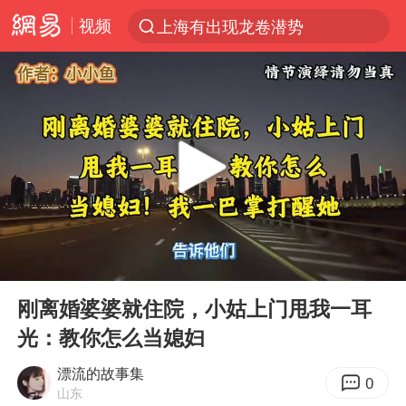
视频
上海有出现龙卷潜势
上半年我国经营主体结构持续优化
王传君 《披荆斩棘》
上海：5号线16号线浦江线全线停运
白海豚预计将在浙江苍南到三门一带登陆
今日15时起福州地铁高架区段停运
国足U17与阿森纳决赛取消 并列冠军
00:00
11:24
王艺迪2-4不敌张本美和止步4强
Play
Ent
full
上门女婿出轨女邻居多年被判重婚罪
刚离婚婆婆就住院，小姑上门甩我一耳
光：教你怎么当媳妇
2025年小学教师减少13.19万
王艺迪无缘横滨赛决赛
漂流的故事集
0
山东