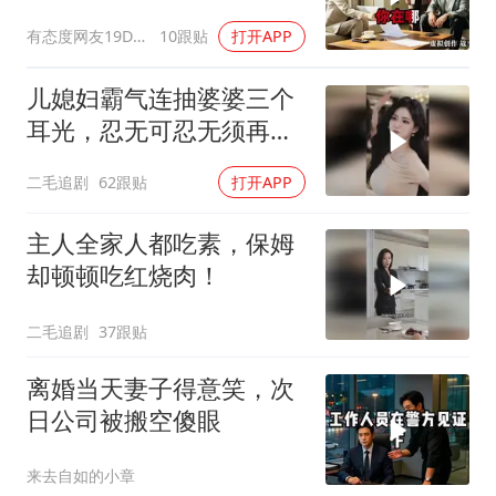
换了门锁，12天后我决意
有态度网友19Dsym
10跟贴
打开APP
离婚
儿媳妇霸气连抽婆婆三个
耳光，忍无可忍无须再
忍，太解气了！
二毛追剧
62跟贴
打开APP
主人全家人都吃素，保姆
却顿顿吃红烧肉！
二毛追剧
37跟贴
离婚当天妻子得意笑，次
日公司被搬空傻眼
来去自如的小章