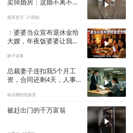
卖掉婚房：这婚不离不
行！
观星赏月
21跟贴
：婆婆当众宣布退休金给
大嫂，年夜饭婆婆让我结
账，我冷笑，婆婆傻眼
林子说事
总裁妻子连扣我5个月工
资，合同还剩4天，人事
通知涨薪续签，我
娱乐圈的笔娱君
被赶出门的千万富翁