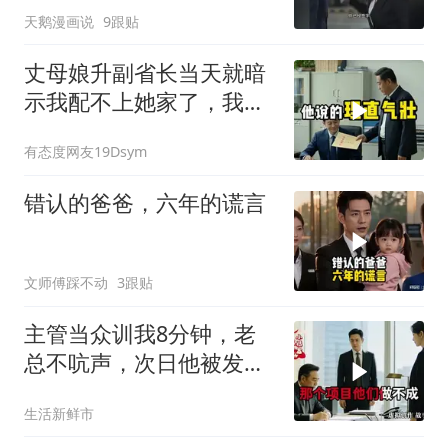
天鹅漫画说
9跟贴
丈母娘升副省长当天就暗
示我配不上她家了，我当
场签完分手书，走到门口
有态度网友19Dsym
拨通了一个电话
错认的爸爸，六年的谎言
文师傅踩不动
3跟贴
主管当众训我8分钟，老
总不吭声，次日他被发配
4座郊区仓库
生活新鲜市