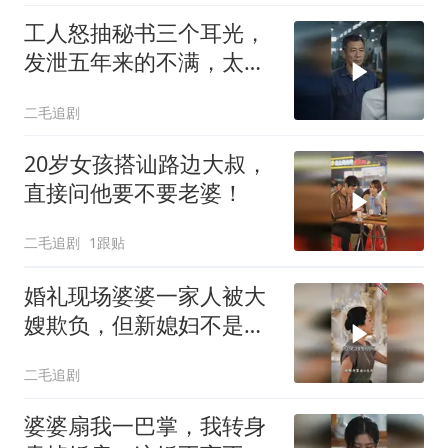
工人怒抽秘书三个耳光，
发泄五年来的不满，太解
气了！
二毛追剧
20岁女孩搭讪路边大叔，
直接问他要不要老婆！
二毛追剧
1跟贴
婚礼现场婆婆一家人被大
嫂欺负，但新媳妇不是好
惹的！
二毛追剧
婆婆扇我一巴掌，我转身