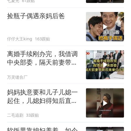
七夏光
61跟贴
捡瓶子偶遇亲妈后爸
仔仔大王king
163跟贴
离婚手续刚办完，我借调
中央部委，隔天前妻带新
欢来单位示威
万灵缝合厂
妈妈执意要和儿子儿媳一
起住，儿媳妇得知后直接
怒了！
二毛追剧
33跟贴
软饭男靠媳妇养着，如今