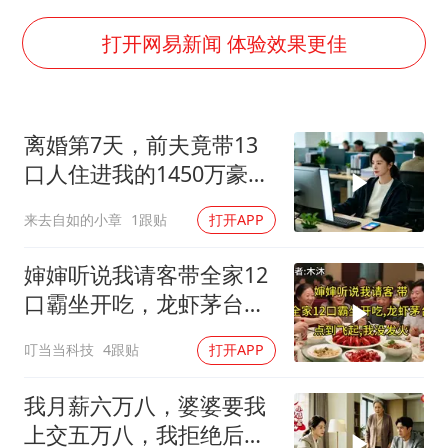
泰国：高度重视中国游客旅游体验
上海大部迎大暴雨
打开网易新闻 体验效果更佳
《龙餐馆》 冲奖
蒯曼挺进WTT横滨冠军赛女单四强
离婚第7天，前夫竟带13
以军士兵把枪口对准中国记者
口人住进我的1450万豪
笔试第一被劝弃考涉事副校长被撤职
宅，一开门全傻眼
来去自如的小章
1跟贴
打开APP
白海豚5次眼壁置换
构建更高水平的全民健身公共服务体系
婶婶听说我请客带全家12
口霸坐开吃，龙虾茅台点
到飞起，我没发
叮当当科技
4跟贴
打开APP
我月薪六万八，婆婆要我
上交五万八，我拒绝后她