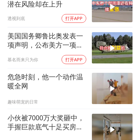
潜在风险却在上升
透视到底
打开APP
美国国务卿鲁比奥发表一
项声明，公布美方一项重
要决定
慕名而来只为你
打开APP
危急时刻，他一个动作温
暖全网
趣味萌宠的日常
小伙被7000万大奖砸中，
手握巨款底气十足买房不
问价！