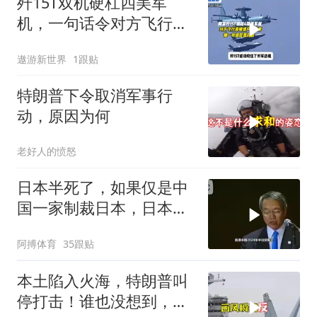
歼15T双机硬杠四美军
机，一句话令对方飞行员
无言以对
遨游新世界
1跟贴
特朗普下令取消军事行
动，原因为何
老好人的愤怒
日本半死了，如果仅是中
国一家制裁日本，日本可
能还剩一口气
阿搏体育
35跟贴
本土陷入火海，特朗普叫
停打击！谁也没想到，中