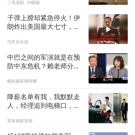
二毛追剧
24跟贴
子弹上膛却紧急停火！伊
朗炸出美国最大七寸，特
朗普赶紧叫停战争
汽车乐乐说
中巴之间的军演就是在预
防中东危机？赖老师分析
解放军比美军厉害
邮轮摄影师阿嗵
降薪名单有我，我默默走
人，经理追到电梯口，见
我坐上保时捷愣住
苏有朋影音馆