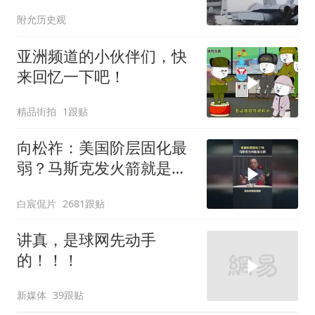
方已完成南海布局
附允历史观
亚洲频道的小伙伴们，快
来回忆一下吧！
精品街拍
1跟贴
向松祚：美国阶层固化最
弱？马斯克发火箭就是答
案！
白宸侃片
2681跟贴
讲真，是球网先动手
的！！！
新媒体
39跟贴