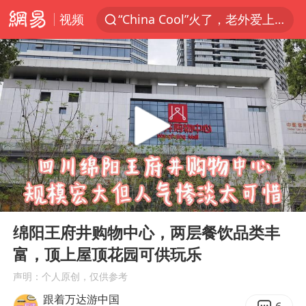
视频
“China Cool”火了，老外爱上中国避暑游
香港宏福苑火灾或由烟头引起
浙江台州《告全体市民书》
以媒：穆杰塔巴被紧急送医情况危急
多所高校取消艺考
泰国初中生饮弹自尽前开了26枪
网约车司机充电时猝死保险拒赔
00:00
01:21
陕西柞水泥石流已致2死 仍有1人失联
Play
Ent
full
店主称换“青海拉面”招牌后生意更好
绵阳王府井购物中心，两层餐饮品类丰
富，顶上屋顶花园可供玩乐
22岁女生独闯南太行失联12天
声明：个人原创，仅供参考
今年第二强台风将带来多大影响
跟着万达游中国