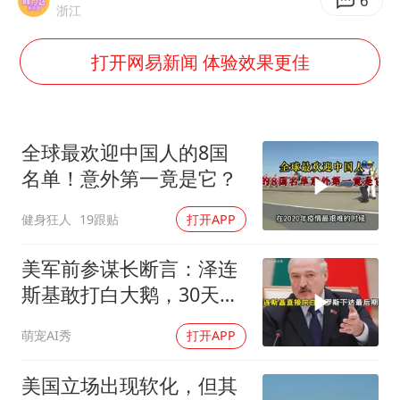
张本智和：零封向鹏不意外
6
浙江
微信新功能：你可以“撤回”你的撤回
打开网易新闻 体验效果更佳
上半年国内居民出游人次34.63亿
浙江最强风雨时段已锁定
万岁山接盘烂尾恒大文旅城
全球最欢迎中国人的8国
老人被城管撞倒后离世亲属质疑记录仪
名单！意外第一竟是它？
习近平心系体育强国建设
健身狂人
19跟贴
打开APP
美军前参谋长断言：泽连
斯基敢打白大鹅，30天内
大乌必投降
萌宠AI秀
打开APP
美国立场出现软化，但其