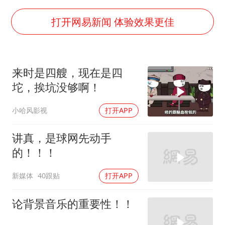
杭州全市有序停课
商场现钱学森巨幅海报 负责人回应
打开网易新闻 体验效果更佳
36岁男演员成景区NPC后人气爆棚
夏日经济乘“热”而上 消费市场向“新”而行
来时是四艘，现在是四
乐享全民健身 共筑健康中国
坨，挨坑没够啊！
小哈风影视
打开APP
讲真，是球网先动手
的！！！
新媒体
40跟贴
打开APP
论背景音乐的重要性！！