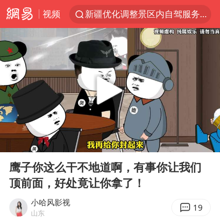
视频
新疆优化调整景区内自驾服务费
上四休三，但降薪1000元，你接受吗？
央视新主播李秋莹孙亚鹏亮相
情侣平潭拍日出坠崖1死1伤
梁家辉：到内地拍戏不是北上是回归
全民健身事业高质量发展
台当局重金为“台独”织“皇帝新衣”
00:00
04:22
几元成本的AI广告导致千万市值蒸发
Play
Ent
full
老挝国会主席赛宋蓬逝世
鹰子你这么干不地道啊，有事你让我们
顶前面，好处竟让你拿了！
白海豚将正面袭击贯穿浙江
酒店回应车内过夜被收150元
小哈风影视
19
山东