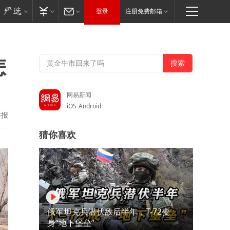
登录
注册免费邮箱
怎
网易新闻
iOS
Android
举报
猜你喜欢
俄军坦克兵潜伏敌后半年，T-72变
身“地下堡垒”