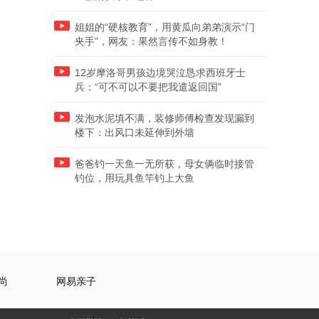
姐姐的“硬核教育”，用黄瓜向弟弟演示“门
夹手”，网友：果然言传不如身教！
12岁摩洛哥男孩边境哭泣恳求西班牙士
兵：“可不可以不要把我遣返回国”
发泡水泥填不满，装修师傅检查发现漏到
楼下：出风口未延伸到外墙
爸爸钓一天鱼一无所获，母女俩临时接管
钓位，用玩具鱼竿钓上大鱼
尚
网易亲子