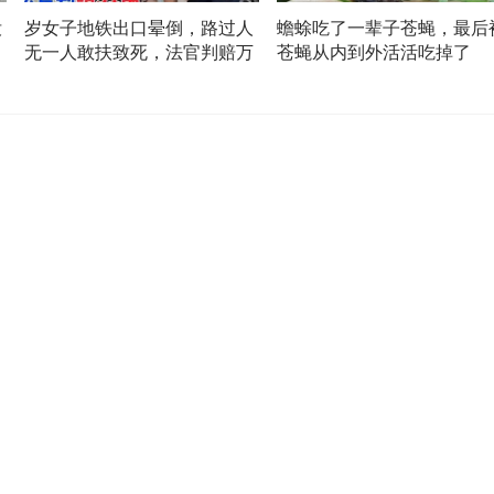
没
岁女子地铁出口晕倒，路过人
蟾蜍吃了一辈子苍蝇，最后
在
无一人敢扶致死，法官判赔万
苍蝇从内到外活活吃掉了