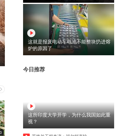
这就是报废电动车电池不能整块扔进熔
炉的原因了
今日推荐
这所印度大学开学，为什么我国如此重
视？
0
00:40
00:51