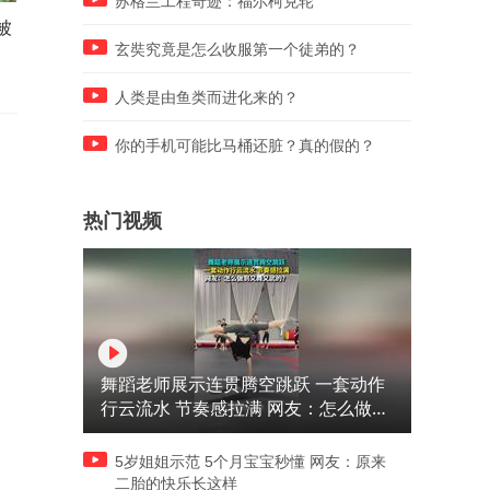
苏格兰工程奇迹：福尔柯克轮
被
造就足球小将三要素，听听董
8月7日 四川宜宾突发4.9级
路怎么说的
震监控曝光，民房受损
玄奘究竟是怎么收服第一个徒弟的？
人类是由鱼类而进化来的？
你的手机可能比马桶还脏？真的假的？
热门视频
舞蹈老师展示连贯腾空跳跃 一套动作
行云流水 节奏感拉满 网友：怎么做到
又舞又武的？
5岁姐姐示范 5个月宝宝秒懂 网友：原来
二胎的快乐长这样