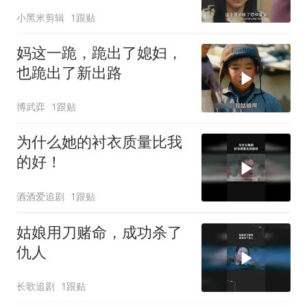
小黑米剪辑
1跟贴
妈这一跪，跪出了媳妇，
也跪出了新出路
博武弈
1跟贴
为什么她的衬衣质量比我
的好！
酒酒爱追剧
1跟贴
姑娘用刀赌命，成功杀了
仇人
长歌追剧
1跟贴