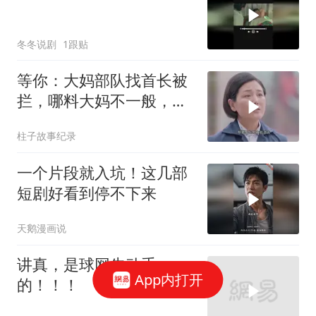
冬冬说剧
1跟贴
等你：大妈部队找首长被
拦，哪料大妈不一般，首
长一来直接叫小名
柱子故事纪录
一个片段就入坑！这几部
短剧好看到停不下来
天鹅漫画说
讲真，是球网先动手
App内打开
的！！！