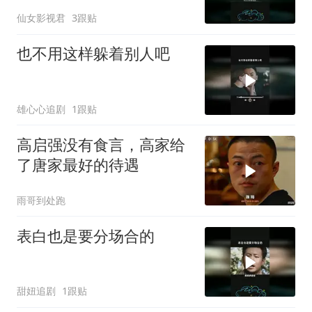
仙女影视君
3跟贴
也不用这样躲着别人吧
雄心心追剧
1跟贴
高启强没有食言，高家给
了唐家最好的待遇
雨哥到处跑
表白也是要分场合的
甜妞追剧
1跟贴