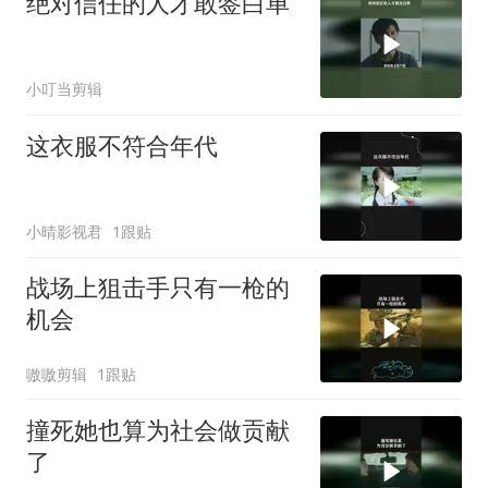
绝对信任的人才敢签白单
小叮当剪辑
这衣服不符合年代
小晴影视君
1跟贴
战场上狙击手只有一枪的
机会
嗷嗷剪辑
1跟贴
撞死她也算为社会做贡献
了