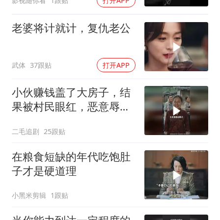
影视随你看
1跟贴
打开APP
老婆将计就计，复仇老公
武体
37跟贴
打开APP
小伙赚钱盖了大房子，结
果被村民眼红，恶意辱
骂！
二毛追剧
25跟贴
在粮食短缺的年代吃饱肚
子才是硬道理
小黑米剪辑
1跟贴