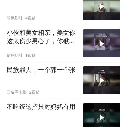
青枫剧社
4跟贴
小伙和美女相亲，美女你
这太伤少男心了，你瞅瞅
你说的是人话吗
短尾剧社
1跟贴
民族罪人，一个郭一个张
三猫看电影
2跟贴
不吃饭这招只对妈妈有用