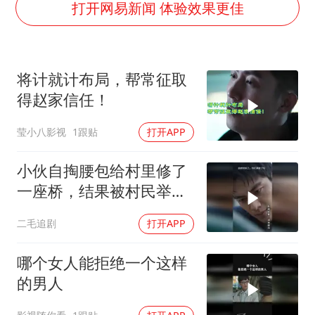
“银行午休1.5小时”留个窗口行不行
打开网易新闻 体验效果更佳
谷歌首席科学家Jeff Dean离职创业
22岁女生南太行山失联已超十天
将计就计布局，帮常征取
汕头市政府被约谈
得赵家信任！
陕西柞水遭遇暴雨五千余户群众转移
莹小八影视
1跟贴
打开APP
蜜雪冰城员工抽烟收银 门店现已停业
嘲讽周星驰无儿女没朋友 李修贤道歉
小伙自掏腰包给村里修了
坚持党全面领导和党中央集中统一领导
一座桥，结果被村民举报
违建！
二毛追剧
打开APP
哪个女人能拒绝一个这样
的男人