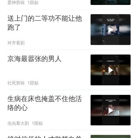
爱神剪辑
1跟贴
送上门的二等功不能让他
跑了
对齐看剧
京海最嚣张的男人
社死剪辑
1跟贴
生病在床也掩盖不住他活
络的心
虫虫看大剧
1跟贴