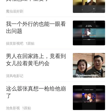
魔仙追好剧
我一个外行的也能一眼看
出问题
搞笑影视吧
1跟贴
男人在回家路上，竟看到
女儿拉着黄毛约会
清风电影记
这么嚣张真想一枪给他崩
了
池鱼影视
1跟贴