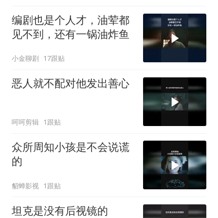
编剧也是个人才，油荤都
见不到，还有一锅油炸鱼
小金聊剧
17跟贴
恶人就不配对他发出善心
呵呵剪辑
1跟贴
众所周知小孩是不会说谎
的
貂蝉影视
1跟贴
坦克是没有后视镜的