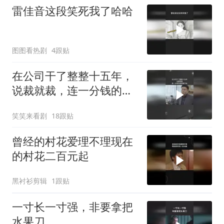
雷佳音这段笑死我了哈哈
图图看热剧
4跟贴
在公司干了整整十五年，
说裁就裁，连一分钱的赔
偿都不给
笑笑来看剧
18跟贴
曾经的村花爱理不理现在
的村花二百元起
黑衬衫剪辑
1跟贴
一寸长一寸强，非要拿把
水果刀