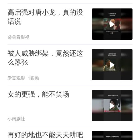
高启强对唐小龙，真的没
话说
朵朵看影视
被人威胁绑架，竟然还这
么嚣张
爱豆观影
1跟贴
女的更强，能不笑场
小南剧社
再好的地也不能天天耕吧