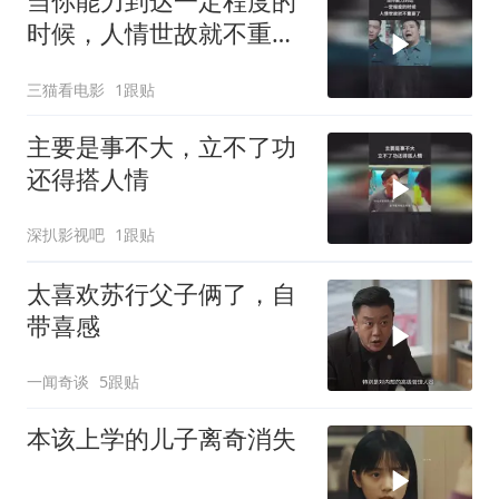
当你能力到达一定程度的
时候，人情世故就不重要
了
三猫看电影
1跟贴
主要是事不大，立不了功
还得搭人情
深扒影视吧
1跟贴
太喜欢苏行父子俩了，自
带喜感
一闻奇谈
5跟贴
本该上学的儿子离奇消失