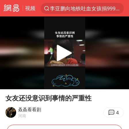
视频
李亚鹏向地铁吐血女孩捐99999元
服务提质，内需扩容有保障
官方通报传销头目出狱办书院
米兰1-1国米
台风白海豚或在华东沿海登陆
逃犯看演唱会 刚出地铁就被逮住
因凡蒂诺首次公开道歉
00:00
00:48
41岁女子为鼓励女儿考上985研究生
Play
Ent
full
《Monica》填词人黎彼得去世
女友还没意识到事情的严重性
人贩子“梅姨”真实姓名曝光
叒叒看看剧
4
河南
普京宣布多项人事调整