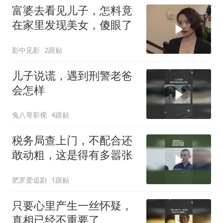
富婆去看见儿子，怎料竟
在家里发现美女，傻眼了
影中见影
2跟贴
儿子说谎，遇到刑警老爸
会怎样
兔八哥影视
4跟贴
税务局查上门，不配合还
敢动粗，这是得有多嚣张
肥罗爱追剧
1跟贴
只要心里产生一丝怀疑，
真相已经不重要了