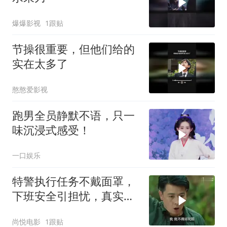
爆爆影视
1跟贴
节操很重要，但他们给的
实在太多了
憨憨爱影视
跑男全员静默不语，只一
味沉浸式感受！
一口娱乐
特警执行任务不戴面罩，
下班安全引担忧，真实情
况是这样
尚悦电影
1跟贴