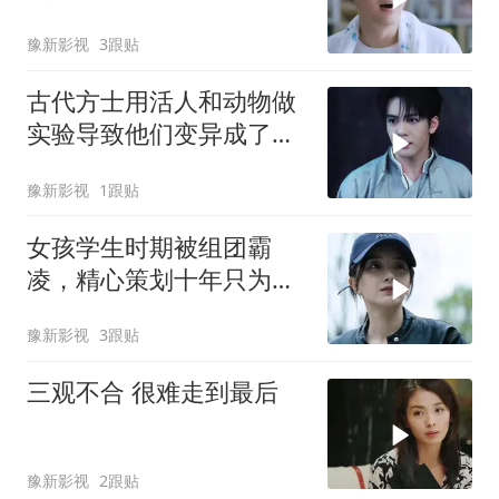
豫新影视
3跟贴
古代方士用活人和动物做
实验导致他们变异成了怪
物，还好模仿活人说话
豫新影视
1跟贴
女孩学生时期被组团霸
凌，精心策划十年只为复
仇
豫新影视
3跟贴
三观不合 很难走到最后
豫新影视
2跟贴