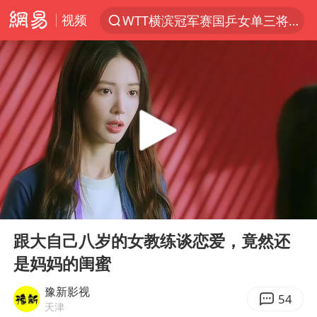
视频
WTT横滨冠军赛国乒女单三将晋级四强
光影经济撬动暑期消费新蓝海
白海豚将正面袭击贯穿浙江
杭州全市有序停课
黄金牛市回来了吗
酒店花洒现排泄物住客索赔遭拒
情侣在平潭拍日出时坠崖致一死一伤
00:00
02:31
新疆优化调整景区内自驾服务费
Play
Ent
full
购飞机票7分钟后退票被扣2022元
跟大自己八岁的女教练谈恋爱，竟然还
是妈妈的闺蜜
郑丽文：台湾从来没有“独立”过
检测列车撞人致11死2伤 涉事单位被罚
豫新影视
54
天津