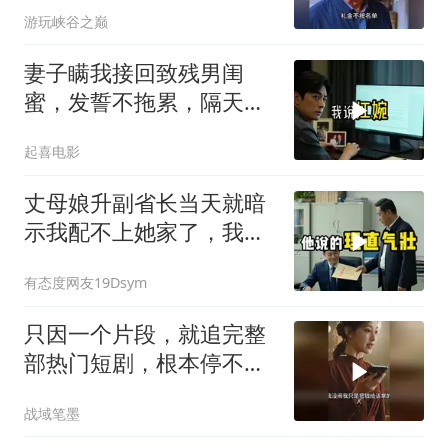
游玩峡谷之巅
妻子瞒我接回致残男闺
蜜，发誓不拖累，隔天我
故作欣喜外派德国
起喜电影
丈母娘升副省长当天就暗
示我配不上她家了，我当
场签完分手书，走到门口
有态度网友19Dsym
拨通了一个电话
只因一个片段，就追完整
部热门短剧，根本停不下
来！
战域笔墨