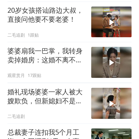
20岁女孩搭讪路边大叔，
直接问他要不要老婆！
二毛追剧
1跟贴
婆婆扇我一巴掌，我转身
卖掉婚房：这婚不离不
行！
观星赏月
17跟贴
婚礼现场婆婆一家人被大
嫂欺负，但新媳妇不是好
惹的！
二毛追剧
总裁妻子连扣我5个月工