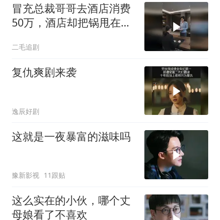
冒充总裁哥哥去酒店消费
50万，酒店却把锅甩在总
裁头上！
二毛追剧
复仇爽剧来袭
逸辰好剧
这就是一夜暴富的滋味吗
豫新影视
11跟贴
这么实在的小伙，哪个丈
母娘看了不喜欢