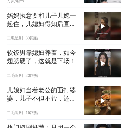
万灵缝合厂
妈妈执意要和儿子儿媳一
起住，儿媳妇得知后直接
怒了！
二毛追剧
33跟贴
软饭男靠媳妇养着，如今
翅膀硬了，这就是下场！
二毛追剧
20跟贴
儿媳妇当着老公的面打婆
婆，儿子不但不帮，还助
纣为虐！
二毛追剧
16跟贴
热门短剧推荐：只因一个