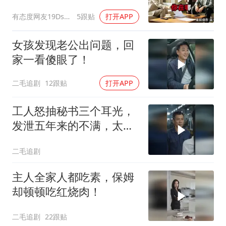
换了门锁，12天后我决意
有态度网友19Dsym
5跟贴
打开APP
离婚
女孩发现老公出问题，回
家一看傻眼了！
二毛追剧
12跟贴
打开APP
工人怒抽秘书三个耳光，
发泄五年来的不满，太解
气了！
二毛追剧
主人全家人都吃素，保姆
却顿顿吃红烧肉！
二毛追剧
22跟贴