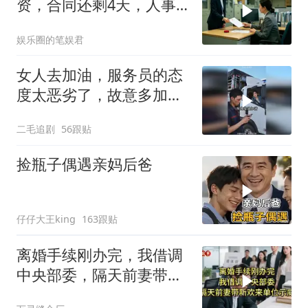
资，合同还剩4天，人事
通知涨薪续签，我
娱乐圈的笔娱君
女人去加油，服务员的态
度太恶劣了，故意多加油
多收钱！
二毛追剧
56跟贴
捡瓶子偶遇亲妈后爸
仔仔大王king
163跟贴
离婚手续刚办完，我借调
中央部委，隔天前妻带新
欢来单位示威