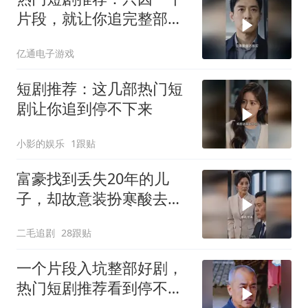
片段，就让你追完整部好
剧！
亿通电子游戏
短剧推荐：这几部热门短
剧让你追到停不下来
小影的娱乐
1跟贴
富豪找到丢失20年的儿
子，却故意装扮寒酸去相
认！
二毛追剧
28跟贴
一个片段入坑整部好剧，
热门短剧推荐看到停不下
来