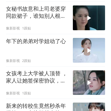
女秘书故意和上司老婆穿
同款裙子，谁知别人根本
就没把她放在眼里
豫新影视
1跟贴
年下的弟弟对学姐动了心
豫新影视
2跟贴
女孩考上大学被人顶替 ，
家人让她签保密协议，只
有嫂子为她撑腰
豫新影视
1跟贴
新来的转校生竟然秒杀年