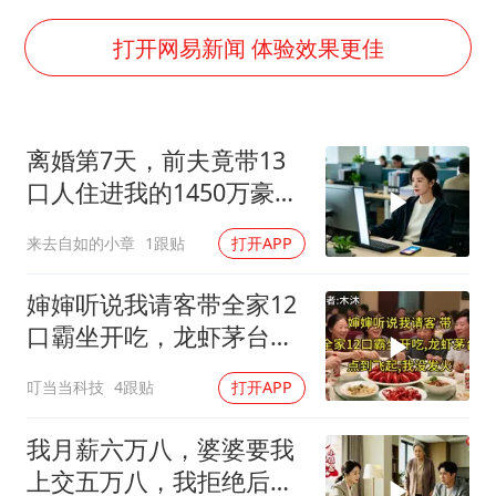
泰国初中生饮弹自尽前开了26枪
央视新主播李秋莹孙亚鹏亮相
打开网易新闻 体验效果更佳
夏日经济乘“热”而上 消费市场向“新”而行
36岁男演员成景区NPC后人气爆棚
离婚第7天，前夫竟带13
宇树王兴兴被问了360多个问题
口人住进我的1450万豪
全民健身事业高质量发展
宅，一开门全傻眼
来去自如的小章
1跟贴
打开APP
唐田赛前发布会上引用《孙子兵法》
乐享全民健身 共筑健康中国
婶婶听说我请客带全家12
口霸坐开吃，龙虾茅台点
到飞起，我没发
叮当当科技
4跟贴
打开APP
我月薪六万八，婆婆要我
上交五万八，我拒绝后她