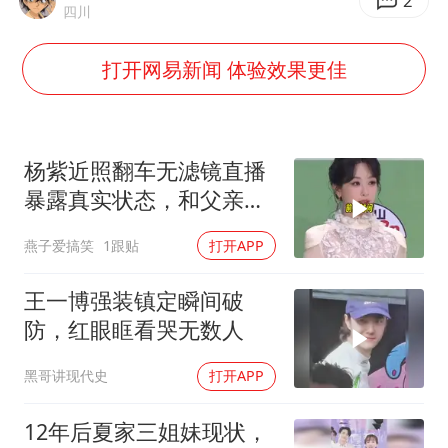
酒店回应车内过夜被收150元
2
四川
牛津大学一纸声明甩不了锅
打开网易新闻 体验效果更佳
网传《披荆斩棘2026》名单
女主硬加吻戏短剧已下架
“六爷”挂一颗出场
杨紫近照翻车无滤镜直播
香港宏福苑火灾或由烟头引起
暴露真实状态，和父亲同
台画面却让人破防
浙江台州《告全体市民书》
燕子爱搞笑
1跟贴
打开APP
《给阿嬷的情书》售后来了
王一博强装镇定瞬间破
人民的健康、体质、幸福一脉相承
防，红眼眶看哭无数人
黑哥讲现代史
打开APP
12年后夏家三姐妹现状，