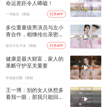
命运差距令人唏嘘！
一号娱乐
1跟贴
打开APP
多位重量级男演员与左小
青合作，相继传出亲密流
言
娱乐大丸子汤
1跟贴
打开APP
健康是最大财富，家人的
果断守护至关重要
华流娱乐圈
1跟贴
王一博：别的女人休想多
看我一眼，那我只能回去
了