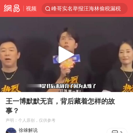
视频
峰哥实名举报汪海林偷税漏税
西湖突现狂风暴雨 游客瞬间被浇透
解锁各地夏日限定体验
男童模仿奥特曼从高处跳下致骨折
富婆带资进组给自己硬加60多场吻戏
黄金创今年来最大单周涨幅
名创优品一次性内裤 颜面尽失
00:00
00:54
视频丨中国东方电气集团原党组副书记、董事宋致远被查
Play
Ent
full
金饰克价一夜涨回1300元
王一博默默无言，背后藏着怎样的故
事？
梁家辉：到内地拍戏不是北上是回归
声明：个人原创，仅供参考
白海豚将正面袭击贯穿浙江
徐竦解说