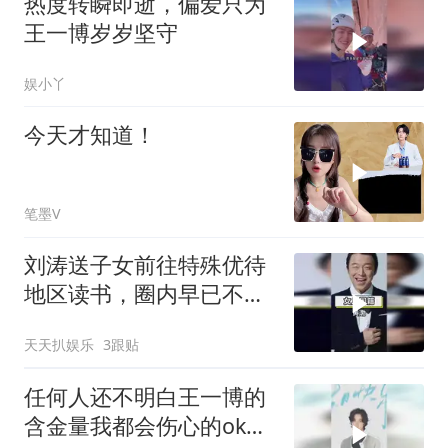
热度转瞬即逝，偏爱只为
王一博岁岁坚守
娱小丫
今天才知道！
笔墨V
刘涛送子女前往特殊优待
地区读书，圈内早已不鲜
见
天天扒娱乐
3跟贴
任何人还不明白王一博的
含金量我都会伤心的ok？