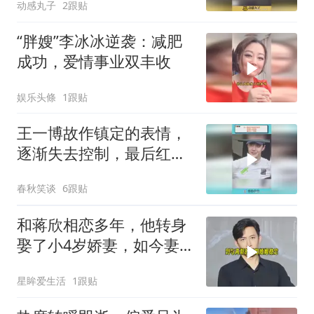
动感丸子
2跟贴
“胖嫂”李冰冰逆袭：减肥
成功，爱情事业双丰收
娱乐头條
1跟贴
王一博故作镇定的表情，
逐渐失去控制，最后红了
眼眶
春秋笑谈
6跟贴
和蒋欣相恋多年，他转身
娶了小4岁娇妻，如今妻
子和他红透半边天
星眸爱生活
1跟贴