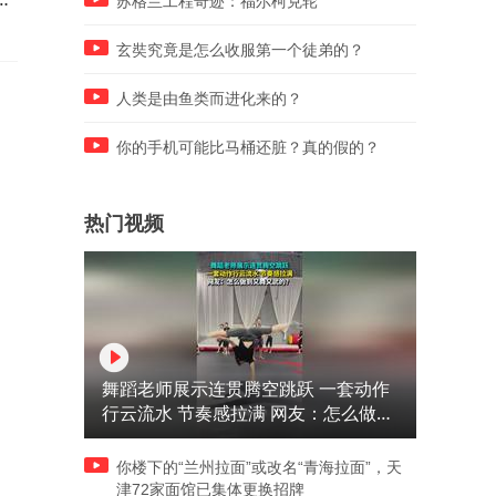
苏格兰工程奇迹：福尔柯克轮
有预判！
熠节奏！
玄奘究竟是怎么收服第一个徒弟的？
人类是由鱼类而进化来的？
你的手机可能比马桶还脏？真的假的？
热门视频
舞蹈老师展示连贯腾空跳跃 一套动作
行云流水 节奏感拉满 网友：怎么做到
又舞又武的？
你楼下的“兰州拉面”或改名“青海拉面”，天
津72家面馆已集体更换招牌