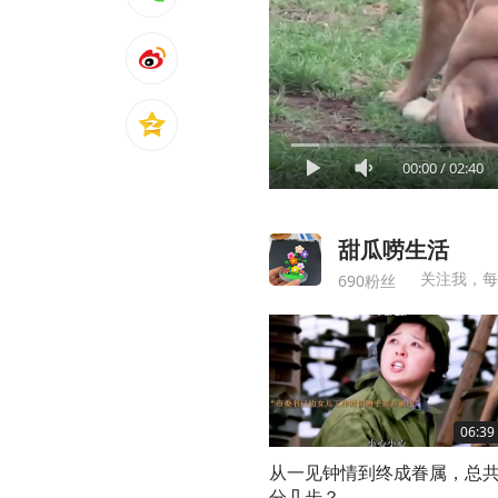
00:00
/
02:40
甜瓜唠生活
关注我，每
690粉丝
06:39
从一见钟情到终成眷属，总
分几步？