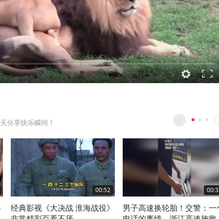
天分享快乐瞬间！
00:52
00:3
共
经典影视《大决战 淮海战役》
男子高速换轮胎！交警：一
非常精彩百看不厌
电话的事情，浙江高速施救