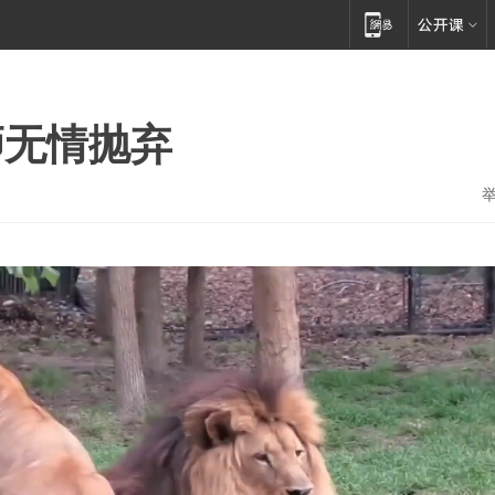
狮无情抛弃