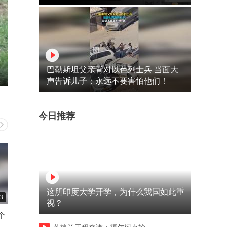
巴勒斯坦父亲背对以色列士兵 当面大
声告诉儿子：永远不要害怕他们！
今日推荐
这所印度大学开学，为什么我国如此重
3
03:04
04:31
视？
个
越南回忆中越战争：没想到中
不满裁判！侯英超点评陈熠2
免
国会反击，高平之战颠覆其所
3张本美和：红牌直接打乱陈