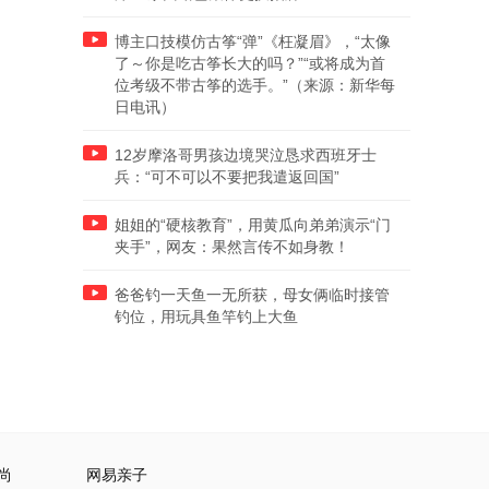
博主口技模仿古筝“弹”《枉凝眉》，“太像
了～你是吃古筝长大的吗？”“或将成为首
位考级不带古筝的选手。”（来源：新华每
日电讯）
12岁摩洛哥男孩边境哭泣恳求西班牙士
兵：“可不可以不要把我遣返回国”
姐姐的“硬核教育”，用黄瓜向弟弟演示“门
夹手”，网友：果然言传不如身教！
爸爸钓一天鱼一无所获，母女俩临时接管
钓位，用玩具鱼竿钓上大鱼
尚
网易亲子