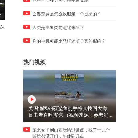
苏格兰工程奇迹：福尔柯克轮
玄奘究竟是怎么收服第一个徒弟的？
1
04:00
03:32
轨距
8月4日俄军大捷敖德萨铁路桥
西方制裁喊得震天响，真挨
人类是由鱼类而进化来的？
被炸乌总统再提停火
立刻变脸求和
你的手机可能比马桶还脏？真的假的？
热门视频
美国渔民钓获鲨鱼徒手将其拽回大海
目击者直呼震惊 （视频来源：参考消
息）
东北女子到山西玩错过饭点，找了十几个
饭馆都没开门：午休到几点