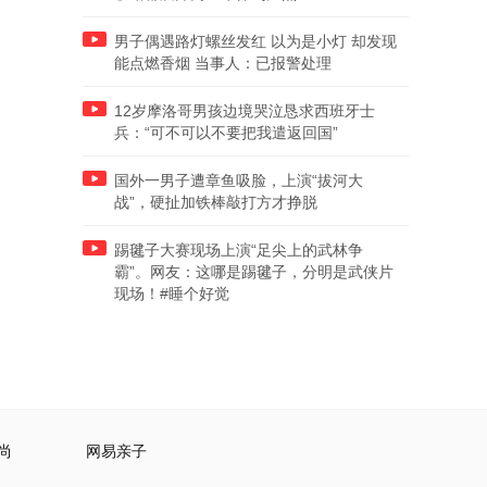
男子偶遇路灯螺丝发红 以为是小灯 却发现
能点燃香烟 当事人：已报警处理
12岁摩洛哥男孩边境哭泣恳求西班牙士
兵：“可不可以不要把我遣返回国”
国外一男子遭章鱼吸脸，上演“拔河大
战”，硬扯加铁棒敲打方才挣脱
踢毽子大赛现场上演“足尖上的武林争
霸”。网友：这哪是踢毽子，分明是武侠片
现场！#睡个好觉
尚
网易亲子