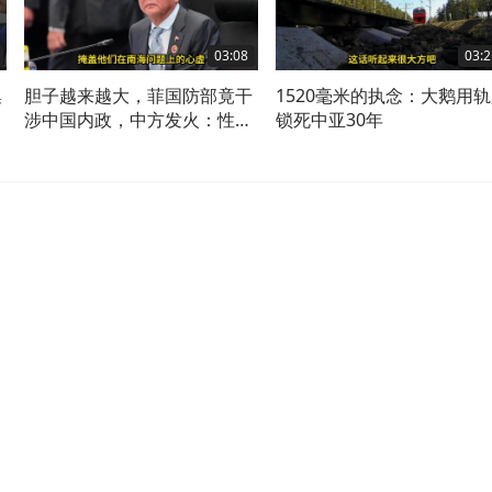
03:08
03:2
集
胆子越来越大，菲国防部竟干
1520毫米的执念：大鹅用
涉中国内政，中方发火：性质
锁死中亚30年
极为恶劣