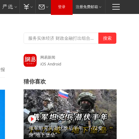
登录
注册免费邮箱
网易新闻
iOS
Android
举报
猜你喜欢
俄军坦克兵潜伏敌后半年，T-72变
身“地下堡垒”