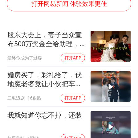
全民健身事业高质量发展
打开网易新闻 体验效果更佳
上四休三，但降薪1000元，你接受吗？
唐田赛前发布会上引用《孙子兵法》
股东大会上，妻子当众宣
台当局重金为“台独”织“皇帝新衣”
布500万奖金全给助理，
商场现钱学森巨幅海报 负责人回应
我起身离去，她急忙拦住
最终你成为了过客
打开APP
老挝国会主席赛宋蓬逝世
我：老公，别走
购飞机票7分钟后退票被扣2022元
婚房买了，彩礼给了，伏
乐享全民健身 共筑健康中国
地魔老婆竟让小伙把车送
给她弟弟！
二毛追剧
16跟贴
打开APP
我就知道你忘不掉，还装