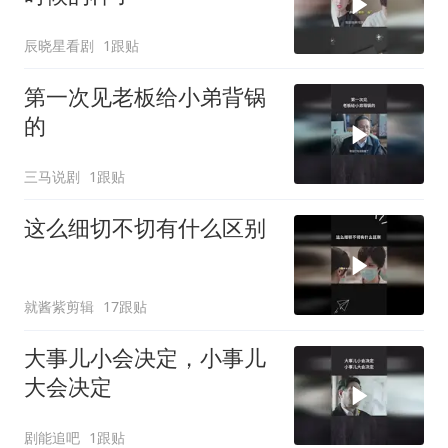
辰晓星看剧
1跟贴
第一次见老板给小弟背锅
的
三马说剧
1跟贴
这么细切不切有什么区别
就酱紫剪辑
17跟贴
大事儿小会决定，小事儿
大会决定
剧能追吧
1跟贴