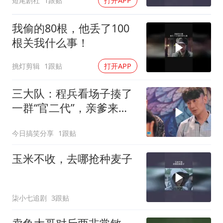
短尾剧社
1跟贴
打开APP
我偷的80根，他丢了100
根关我什么事！
挑灯剪辑
1跟贴
打开APP
三大队：程兵看场子揍了
一群“官二代”，亲爹来捞
人也得毕恭毕敬
今日搞笑分享
1跟贴
玉米不收，去哪抢种麦子
柒小七追剧
3跟贴