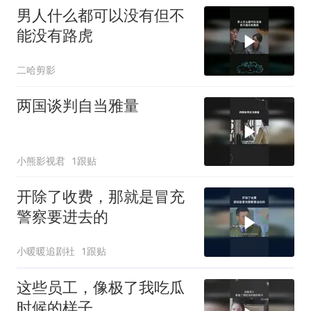
男人什么都可以没有但不
能没有路虎
二哈剪影
两国谈判自当雅量
小熊影视君
1跟贴
开除了收费，那就是冒充
警察要进去的
小暖暖追剧社
1跟贴
这些员工，像极了我吃瓜
时候的样子