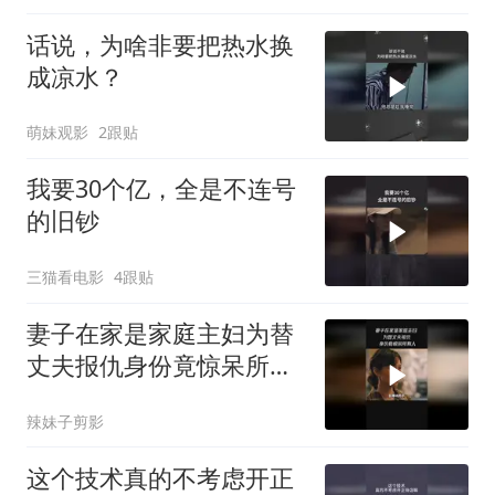
话说，为啥非要把热水换
成凉水？
萌妹观影
2跟贴
我要30个亿，全是不连号
的旧钞
三猫看电影
4跟贴
妻子在家是家庭主妇为替
丈夫报仇身份竟惊呆所有
人
辣妹子剪影
这个技术真的不考虑开正