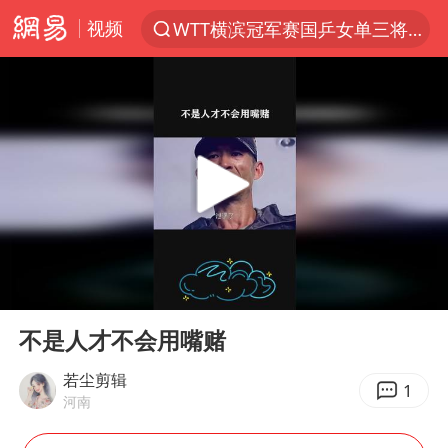
视频
WTT横滨冠军赛国乒女单三将晋级四强
光影经济撬动暑期消费新蓝海
白海豚将正面袭击贯穿浙江
杭州全市有序停课
《欢迎来龙餐馆》口碑
酒店花洒现排泄物住客索赔遭拒
情侣平潭拍日出坠崖1死1伤
00:00
00:28
新疆优化调整景区内自驾服务费
Play
Ent
full
夏日经济乘“热”而上 消费市场向“新”而行
不是人才不会用嘴赌
36岁男演员成景区NPC后人气爆棚
若尘剪辑
1
河南
宇树王兴兴被问了360多个问题