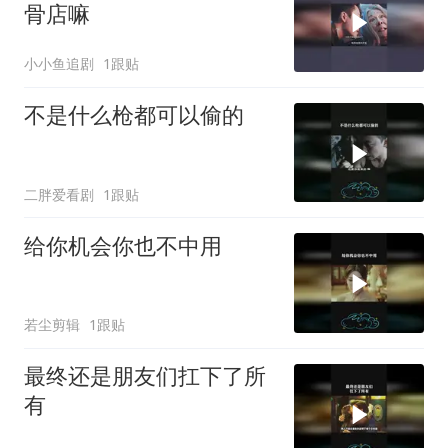
骨店嘛
小小鱼追剧
1跟贴
不是什么枪都可以偷的
二胖爱看剧
1跟贴
给你机会你也不中用
若尘剪辑
1跟贴
最终还是朋友们扛下了所
有