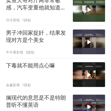
卖鱼大哥对斤两非常敏
感，汽车变重他就知道了
猫腻
泠泠剪辑
1跟贴
男子冲回家捉奸，结果发
现对方是个美女
牛牛看影视
3跟贴
下毒就不能用点心嘛
金鑫影视
1跟贴
搁现代的意思是不是特朗
普听不懂英语