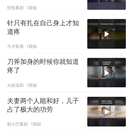
悦悦看剧
1跟贴
针只有扎在自己身上才知
道疼
今夕影视
1跟贴
刀斧加身的时候你就知道
疼了
火娃追剧
1跟贴
夫妻两个人能和好，儿子
占了极大的功劳
剧小巴看剧
1跟贴