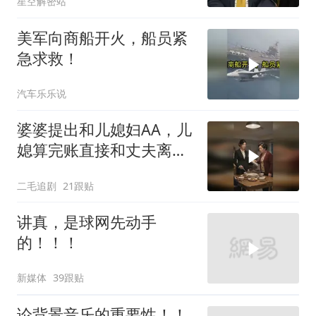
星空解密站
美军向商船开火，船员紧
急求救！
汽车乐乐说
婆婆提出和儿媳妇AA，儿
媳算完账直接和丈夫离
婚！
二毛追剧
21跟贴
讲真，是球网先动手
的！！！
新媒体
39跟贴
论背景音乐的重要性！！