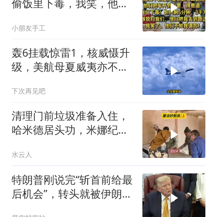
偷饭里下毒，我笑，他们
却不知我调包！
小朋友手工
轰6挂载惊雷1，核威慑升
级，美航母夏威夷亦不安
全
下次再见吧
清理门前垃圾准备入住，
哈米德居头功，米娜纪录
片3514
水云人
特朗普刚说完“斩首前给最
后机会”，转头就被伊朗啪
啪打脸