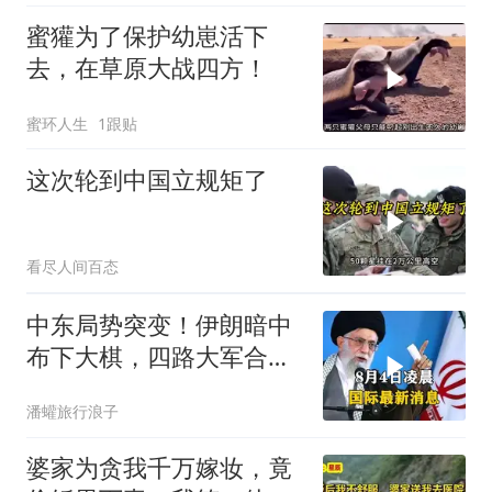
蜜獾为了保护幼崽活下
去，在草原大战四方！
蜜环人生
1跟贴
这次轮到中国立规矩了
看尽人间百态
中东局势突变！伊朗暗中
布下大棋，四路大军合
围，特朗普面临死局
潘蠸旅行浪子
婆家为贪我千万嫁妆，竟