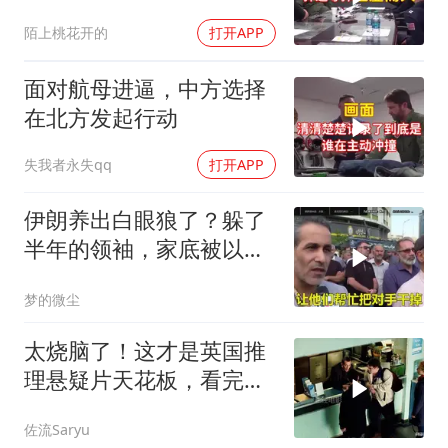
陌上桃花开的
打开APP
面对航母进逼，中方选择
在北方发起行动
失我者永失qq
打开APP
伊朗养出白眼狼了？躲了
半年的领袖，家底被以色
列摸得一干二净
梦的微尘
太烧脑了！这才是英国推
理悬疑片天花板，看完才
分得清谁是凶手！
佐流Saryu