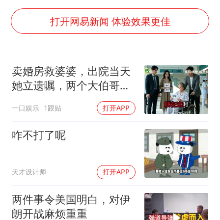
外交部发言人就广岛核爆81周年等答记者问
首次证实！“胶球”存在
打开网易新闻 体验效果更佳
感觉全东北都在等7号
泰国一女公务员妆容引争议 本人回应
卖婚房救婆婆，出院当天
U17国足1分钟轰2球
她立遗嘱，两个大伯哥傻
80后女柜员逆袭成4200亿银行副行长
眼
一口娱乐
1跟贴
打开APP
27岁女子成组织卖淫集团主犯被通缉
奋进开新局 实干挑大梁
咋不打了呢
天才设计师
打开APP
两件事令美国明白，对伊
朗开战麻烦重重