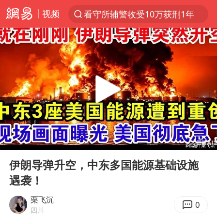
视频
看守所辅警收受10万获刑1年
以“新”破局 首发经济点亮城市消费活力
中方回应是否在太平洋海底开采稀土
佛得角门将亮相智利俱乐部主场
陈熠叫医疗暂停被驳回 带伤遭逆转
深圳地面沉降致车辆损坏系谣言
多地要求领导干部带头休假
00:00
10:29
今年已有4位周星驰电影配角去世
Play
Ent
full
法国下周开始禁止未经同意的电话营销
伊朗导弹升空，中东多国能源基础设施
遇袭！
CIA被曝已秘密设立古巴工作组
我国编制完成新版全月地质图
栗飞沉
0
四川