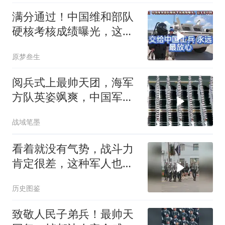
满分通过！中国维和部队
硬核考核成绩曝光，这才
是中国大国担当
原梦叁生
阅兵式上最帅天团，海军
方队英姿飒爽，中国军人
威武霸气！
战域笔墨
看着就没有气势，战斗力
肯定很差，这种军人也只
会表演了
历史图鉴
致敬人民子弟兵！最帅天