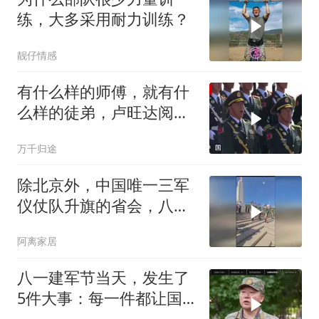
练，大多采用耐力训练？
靓仔情感
有什么样的师傅，就有什
么样的徒弟，卢旺达阅兵
仪式一鸣惊人！
万千归途
除北京外，中国唯一三军
仪仗队升旗的省会，八一
又将人山人海
阿离家居
八一建军节当天，发生了
5件大事：每一件都让国
人热血沸腾