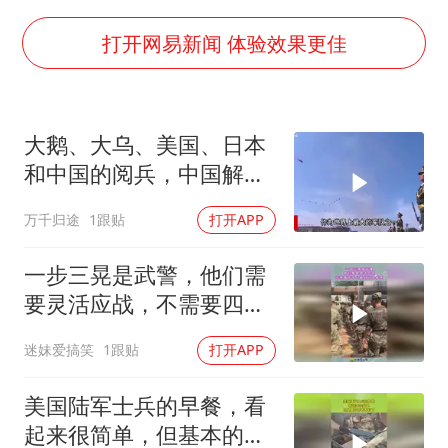
外交部发言人就广岛核爆81周年等答记者问
贵州轮胎子公司获美国退税8136万
打开网易新闻 体验效果更佳
吉林一“温度计大楼”读数爆表
27岁女子成组织卖淫集团主犯被通缉
大鹅、大乌、美国、日本
感觉全东北都在等7号
和中国的阅兵，中国解放
80后女柜员逆袭成4200亿银行副行长
军霸气登场！
万千归途
1跟贴
打开APP
奋进开新局 实干挑大梁
一步三晃是武警，他们需
要灵活应战，不需要四平
八稳的仪仗表演！
迷妹爱搞笑
1跟贴
打开APP
美国陆军士兵的早餐，看
起来很简单，但基本的营