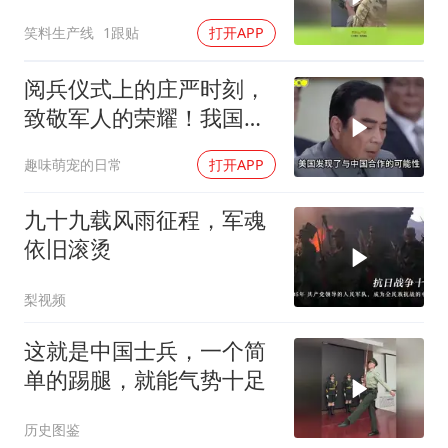
养都有了！
笑料生产线
1跟贴
打开APP
阅兵仪式上的庄严时刻，
致敬军人的荣耀！我国境
内唯一的外国军队
趣味萌宠的日常
打开APP
九十九载风雨征程，军魂
依旧滚烫
梨视频
这就是中国士兵，一个简
单的踢腿，就能气势十足
历史图鉴