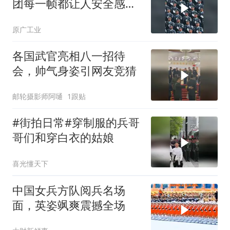
团每一帧都让人安全感爆
棚
原广工业
各国武官亮相八一招待
会，帅气身姿引网友竞猜
邮轮摄影师阿嗵
1跟贴
#街拍日常#穿制服的兵哥
哥们和穿白衣的姑娘
喜光懂天下
中国女兵方队阅兵名场
面，英姿飒爽震撼全场