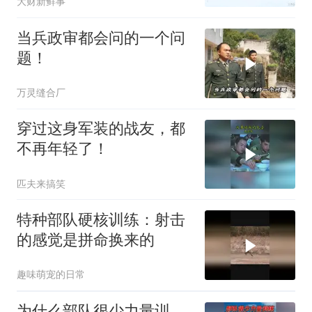
大财新鲜事
当兵政审都会问的一个问
题！
万灵缝合厂
穿过这身军装的战友，都
不再年轻了！
匹夫来搞笑
特种部队硬核训练：射击
的感觉是拼命换来的
趣味萌宠的日常
为什么部队很少力量训