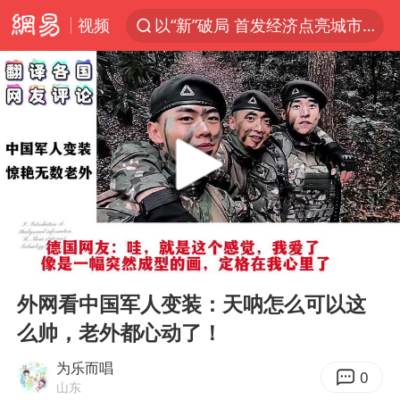
视频
以“新”破局 首发经济点亮城市消费活力
中方回应是否开采太平洋海底稀土资源
台风白海豚进入48小时警戒线
佛得角门将亮相智利俱乐部主场
看守所辅警收受10万获刑1年
宇树科技发行价格150.80元/股
CIA被曝已秘密设立古巴工作组
00:00
01:00
泰国一女公务员妆容引争议 本人回应
Play
Ent
full
U17国足1分钟轰2球
外网看中国军人变装：天呐怎么可以这
么帅，老外都心动了！
宇树科技王兴兴身家有望超200亿元
陈熠叫医疗暂停被驳回 带伤遭逆转
为乐而唱
0
山东