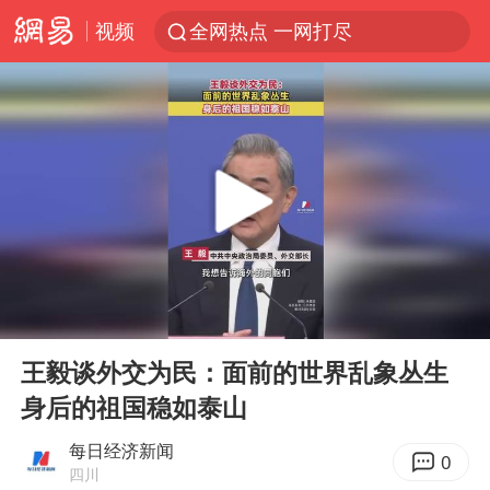
视频
全网热点 一网打尽
00:00
00:11
Play
Ent
full
王毅谈外交为民：面前的世界乱象丛生
身后的祖国稳如泰山
每日经济新闻
0
四川