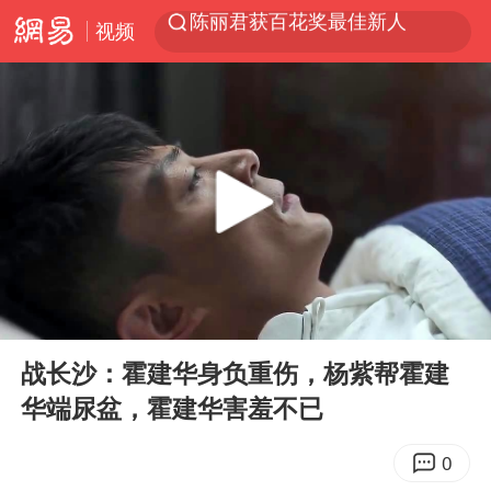
视频
外交部：百余名菲律宾公民被依法处理
7月份居民消费价格指数保持温和上涨
中使馆：重大涉诈逃犯檀某落网
台湾不是国家不存在“国格”
独闯南太行失联女子遗体已找到
哥伦比亚强震已致超20人死亡
哥伦比亚发生7.5级地震
00:00
03:45
上海将苏州河水强排至黄浦江
Play
Ent
full
中方：奉劝美方解除对古巴制裁封锁
战长沙：霍建华身负重伤，杨紫帮霍建
华端尿盆，霍建华害羞不已
“老戏骨”秦焰去世
伊朗最高领袖将任命数名高级指挥官
0