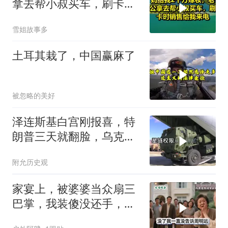
拿去帮小叔买车，刷卡时
销售给我来电！
雪姐故事多
土耳其栽了，中国赢麻了
被忽略的美好
泽连斯基白宫刚报喜，特
朗普三天就翻脸，乌克兰
最想要的导弹没了
附允历史观
家宴上，被婆婆当众扇三
巴掌，我装傻没还手，悄
悄卖别墅搬家，8天后丈