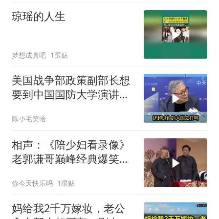
琼瑶的人生
梦想成真吧
1跟贴
美国战争部政策副部长想
要到中国国防大学演讲？
中国已读不回？
陈小毛笑哈
相声：《陪少妇看录像》
老郭谦哥巅峰经典爆笑相
声太搞笑了太逗了
你今天快乐吗
1跟贴
妈给我2千万嫁妆，老公