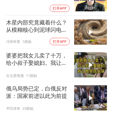
打开APP
木星内部究竟藏着什么？
从模糊核心到泥球闪电，
重塑太阳系起源
冯哥科普
1跟贴
打开APP
婆婆把我女儿卖了十万，
给小叔子娶媳妇。我让她
牢底坐穿！
次元君情感
11跟贴
俄乌局势已定，白俄反对
派：国家前进以此为前提
书写传奇
23跟贴