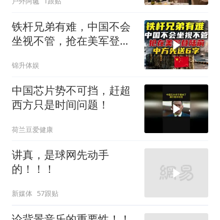
户外阿毽
1跟贴
夫全家10人被新户主请出
家门
铁杆兄弟有难，中国不会
坐视不管，抢在美军登陆
前，中方先送6字
锦升体娱
中国芯片势不可挡，赶超
西方只是时间问题！
荷兰豆爱健康
讲真，是球网先动手
的！！！
新媒体
57跟贴
论背景音乐的重要性！！