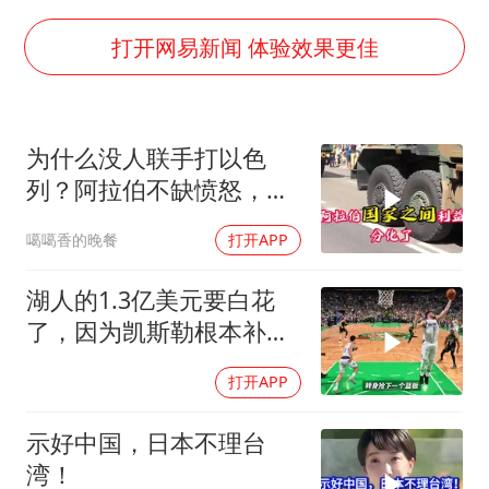
广岛长崎的昨天未必不会是日本的明天
打开网易新闻 体验效果更佳
我国民营企业创新动能持续增强
苏有朋亮相百花奖
高铁双人座被免票儿童挤成3人座
为什么没人联手打以色
五角大楼再公布UFO视频
列？阿拉伯不缺愤怒，缺
母子三人想去郴州结果到了彬州
敢接战争账单的人！
噶噶香的晚餐
打开APP
公安部通报：抓获犯罪嫌疑人8200余名
真理之光，何以能照亮复兴之路？
湖人的1.3亿美元要白花
了，因为凯斯勒根本补不
了东契奇的
打开APP
示好中国，日本不理台
湾！