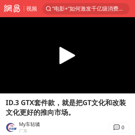
视频
“电影+”如何激发千亿级消费新活力？
预计“白海豚”明晚将在浙江舟山到福建福鼎一带沿海登陆
实时追踪台风白海豚
用AI造出新病毒意味着什么
美股创4月份以来最大单周涨幅
云南一地过火把节意外灼伤16人
俄黑客称掌握北约直接参与袭俄证据
00:00
00:38
泰国校园枪击事件已致8死30余伤
Play
Ent
full
王虹邓煜的同学获统计学界诺贝尔奖
ID.3 GTX套件款，就是把GT文化和改装
文化更好的推向市场。
“东北超”哈尔滨主场收官战小贴士
微信新功能：你可以“撤回”你的撤回
My车轱辘
0
广东