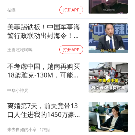
打仗的，为什么？
枯蝶
打开APP
美菲踢铁板！中国军事海
警行政联动出封海令！台
媒点评
王飬吃吃喝喝
打开APP
不考虑中国，越南再购买
18架雅克-130M，可能惹
来麻烦
中华小神兵
离婚第7天，前夫竟带13
口人住进我的1450万豪
宅，一开门全傻眼
来去自如的小章
1跟贴