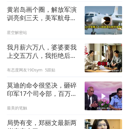
黄岩岛画个圈，解放军演
训亮剑三天，美军航母从
南海跑了
星空解密站
我月薪六万八，婆婆要我
上交五万八，我拒绝后她
换了门锁，12天后我决意
有态度网友19Dsym
5跟贴
离婚
莫迪的命令很坚决，砸碎
印军17个司令部，百万印
军知道要变天了
最美的笔触
局势有变，郑丽文最新两