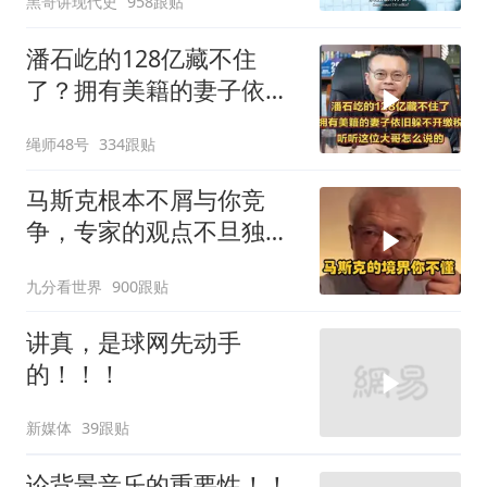
黑哥讲现代史
958跟贴
潘石屹的128亿藏不住
了？拥有美籍的妻子依旧
躲不开缴税！
绳师48号
334跟贴
马斯克根本不屑与你竞
争，专家的观点不旦独到
还很清新
九分看世界
900跟贴
讲真，是球网先动手
的！！！
新媒体
39跟贴
论背景音乐的重要性！！