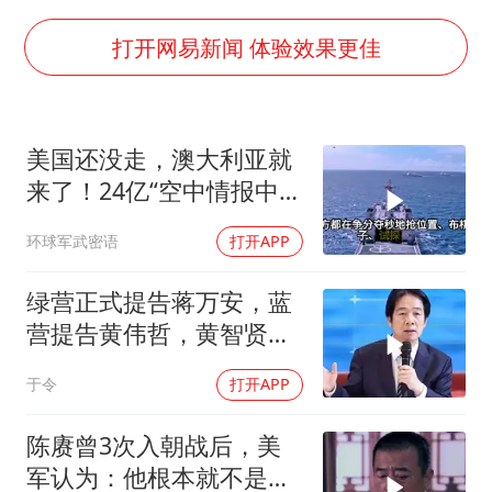
福建省泉州市委书记张毅恭接受纪律审查和监察调查
2名小孩玩手机低头幅度近乎折叠
打开网易新闻 体验效果更佳
四川宜宾地震网友称睡觉被摇醒
胡彦斌获《歌手2026》歌王
美国还没走，澳大利亚就
老人离世案亲属质疑记录仪
来了！24亿“空中情报中
38岁演员求职万岁山NPC成功
心”刚到手就杀入南海
环球军武密语
打开APP
夯实基础开新局
绿营正式提告蒋万安，蓝
营提告黄伟哲，黄智贤不
装了？
于令
打开APP
陈赓曾3次入朝战后，美
军认为：他根本就不是来