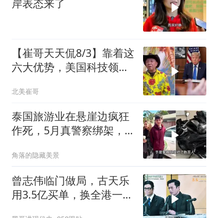
岸表态来了
【崔哥天天侃8/3】靠着这
六大优势，美国科技领军
全世界
北美崔哥
泰国旅游业在悬崖边疯狂
作死，5月真警察绑架，7
月假警察杀人
角落的隐藏美景
曾志伟临门做局，古天乐
用3.5亿买单，换全港一声
佩服！