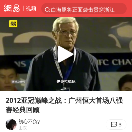
视频
白海豚将正面袭击贯穿浙江
多家A股公司收到美国关税退款
直击东北超：哈尔滨vs通辽
视频丨中国东方电气集团原党组副书记、董事宋致远被查
香港宏福苑火灾或由烟头引起
酒店回应车内过夜被收150元
36岁男演员成景区NPC后人气爆棚
00:00
04:52
几元成本的AI广告导致千万市值蒸发
Play
Ent
full
浙江台州《告全体市民书》
2012亚冠巅峰之战：广州恒大首场八强
赛经典回顾
梁家辉：到内地拍戏不是北上是回归
郑丽文：台湾从来没有“独立”过
初心不负y
3
山东