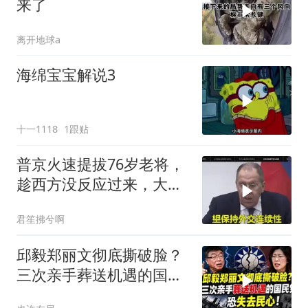
来了
离开地球a
海绵宝宝解说3
十一1118
1跟贴
普京火速提拔76岁老将，
趁西方没反应过来，大鹅
外交要动真格了
君笙拂兮啊
邱毅郑丽文彻底撕破脸？
三次亲手葬送机遇的国民
党，恐失去民心