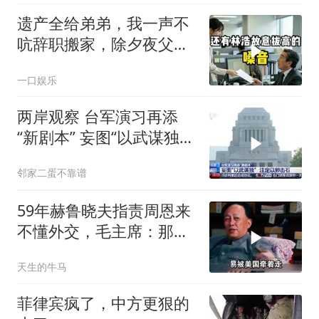
遗产全给弟弟，我一声不
吭辞职搬家，除夕夜父亲
喊我结账，我笑了
一口娱乐
两岸观察 台军演习再添
“新剧本” 妄图“以武谋独”
注定
邻家二蛋不靠谱
59年赫鲁晓夫指责周恩来
不懂外交，毛主席：那我
也送你一顶帽子
天生的牛马
菲律宾疯了，中方更狠的