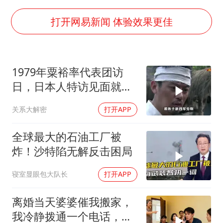
茅台部分直营店飞天茅台提价
梁家辉百花奖演讲落泪
打开网易新闻 体验效果更佳
人民的健康、体质、幸福一脉相承
1979年粟裕率代表团访
日，日本人特访见面就喊
首长好
关系大解密
打开APP
全球最大的石油工厂被
炸！沙特陷无解反击困局
寝室显眼包大队长
打开APP
离婚当天婆婆催我搬家，
我冷静拨通一个电话，全