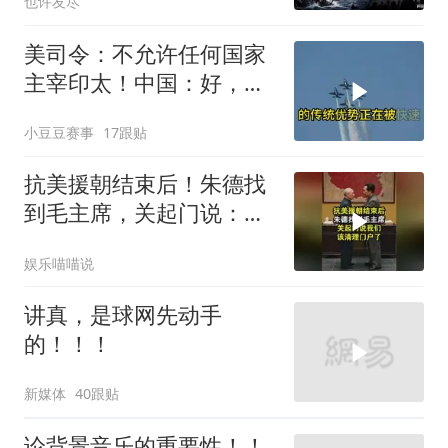
也许友尽
美司令：不允许任何国家
主宰印太！中国：好，轰
6N就挂一枚弹升空
小豆豆赛事
17跟贴
抗美援朝结束后！朱德找
到毛主席，关起门说：我
们该清理门户了
娱乐喵喵说
讲真，是球网先动手
的！！！
新媒体
40跟贴
论背景音乐的重要性！！