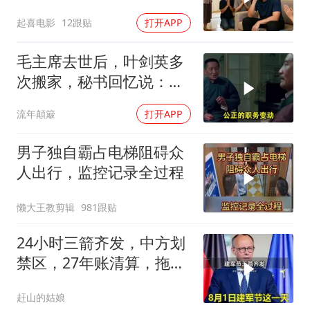
家跪求我别走
起喜电影
12跟贴
打开APP
毛主席去世后，叶剑英多
次搬家，秘书回忆说：有
时一晚上能搬三次
流年顛簸
打开APP
男子独自霸占电梯阻碍众
人出行，监控记录全过程
懒大王教剪辑
981跟贴
24小时三箭齐发，中方划
禁区，27年账清算，拖船
问题公开
赶山的姑娘